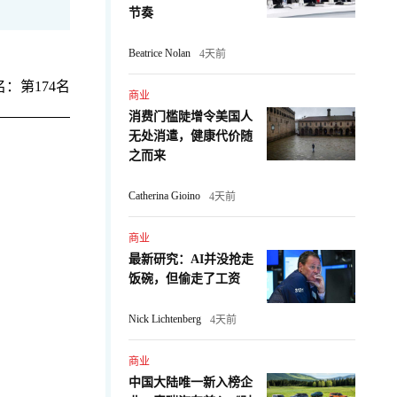
节奏
Beatrice Nolan
4天前
：第174名
商业
消费门槛陡增令美国人
无处消遣，健康代价随
之而来
Catherina Gioino
4天前
商业
最新研究：AI并没抢走
：
饭碗，但偷走了工资
Nick Lichtenberg
4天前
商业
中国大陆唯一新入榜企