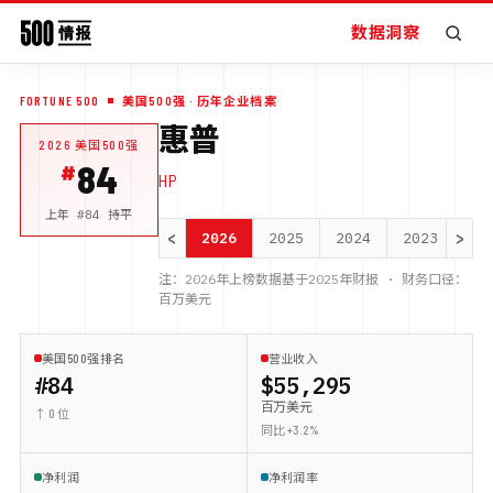
数据洞察
FORTUNE 500
美国500强
· 历年企业档案
惠普
2026
美国500强
84
HP
上年 #
84
持平
<
>
2026
2025
2024
2023
20
注：
2026
年上榜数据基于
2025
年财报 · 财务口径：
百万美元
美国500强排名
营业收入
#84
$55,295
百万美元
↑ 0 位
同比 +3.2%
净利润
净利润率