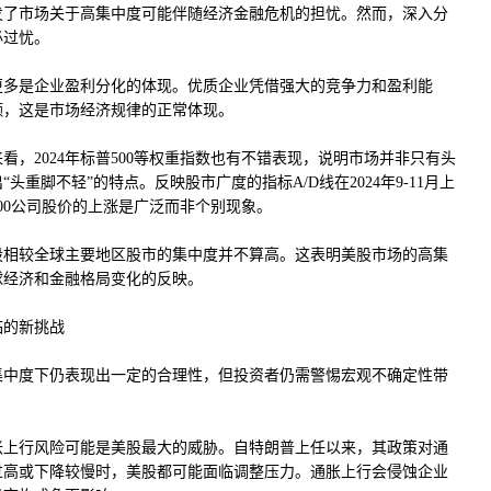
发了市场关于高集中度可能伴随经济金融危机的担忧。然而，深入分
必过忧。
更多是企业盈利分化的体现。优质企业凭借强大的竞争力和盈利能
额，这是市场经济规律的正常体现。
看，2024年标普500等权重指数也有不错表现，说明市场并非只有头
头重脚不轻”的特点。反映股市广度的指标A/D线在2024年9-11月上
00公司股价的上涨是广泛而非个别现象。
股相较全球主要地区股市的集中度并不算高。这表明美股市场的高集
球经济和金融格局变化的反映。
临的新挑战
集中度下仍表现出一定的合理性，但投资者仍需警惕宏观不确定性带
胀上行风险可能是美股最大的威胁。自特朗普上任以来，其政策对通
过高或下降较慢时，美股都可能面临调整压力。通胀上行会侵蚀企业