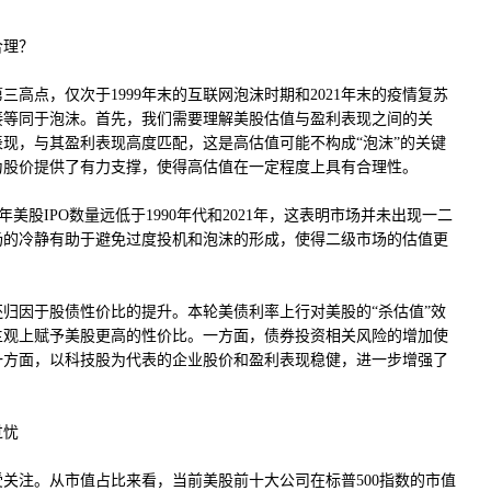
合理？
高点，仅次于1999年末的互联网泡沫时期和2021年末的疫情复苏
接等同于泡沫。首先，我们需要理解美股估值与盈利表现之间的关
现，与其盈利表现高度匹配，这是高估值可能不构成“泡沫”的关键
为股价提供了有力支撑，使得高估值在一定程度上具有合理性。
4年美股IPO数量远低于1990年代和2021年，这表明市场并未出现一二
场的冷静有助于避免过度投机和泡沫的形成，使得二级市场的估值更
归因于股债性价比的提升。本轮美债利率上行对美股的“杀估值”效
主观上赋予美股更高的性价比。一方面，债券投资相关风险的增加使
一方面，以科技股为代表的企业股价和盈利表现稳健，进一步增强了
过忧
关注。从市值占比来看，当前美股前十大公司在标普500指数的市值