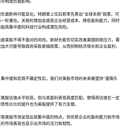
股市构成负面影响。
负面影响可能显化。特朗普上任后若率先祭出“全球关税”政策，可
新一轮重估。关税的增加会提高企业经营成本，降低盈利能力，同时
美股高集中度的科技行业构成潜在风险。
也是美股不得不面对的风险。新财长能否切实改善美国财政压力，需
续加大可能导致政府采取紧缩政策，从而抑制经济增长和企业盈利，
、集中度和宏观不确定性后，我们对美股市场的未来展望持“谨慎乐
管美股估值水平较高，但与其盈利表现高度匹配，使得高估值在一定
股债性价比的提升也为美股提供了有力支撑。
尽管美股市场呈现出高集中度的特点，但优质企业的盈利能力和市场
泛的市场表现也显示出市场的活力和韧性。