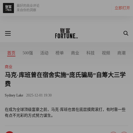
最好的商业评论
立即打开
来自你的洞察
首页
500强
活动
榜单
商业
科技
视频
商潮
商业
马克·库班曾在宿舍实施“庞氏骗局”自筹大三学
费
Sydney Lake
2025-12-01 19:30
在成为全球顶级富豪之前，马克·库班也曾在底层摸爬滚打，有时靠一些
有点不光彩的方式努力谋生。