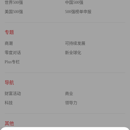
世界500强
中国500强
美国500强
500强榜单申报
专题
商潮
可持续发展
零度对话
新全球化
Plus专栏
导航
财富活动
商业
科技
领导力
其他