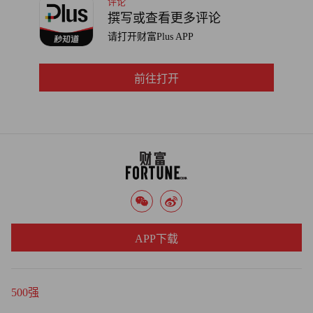
评论
种负面评论，我不希望他们承受这些压力。”
撰写或查看更多评论
请打开财富Plus APP
如今，库班又投身全新且完全不同的事业。他于2022年创立
了Mark Cuban Cost Plus Drugs，旨在消除医药行业的中间环
前往打开
节。库班指出，中间商正是导致药价居高不下的罪魁祸首。
库班对《连线》杂志表示：“颠覆一个人人都痛恨的行业，
其乐无穷。”（财富中文网）
译者：郝秀
审校：汪皓
APP下载
500强