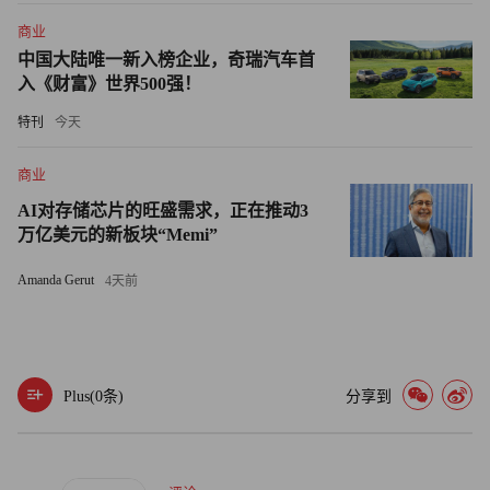
商业
库班的创业生涯也从此扶摇直上。上世纪90年代中期，他和
中国大陆唯一新入榜企业，奇瑞汽车首
两位朋友卡梅隆·克里斯托弗·杰布与托德·瓦格纳共同创办了
入《财富》世界500强！
互联网电台公司Audionet.com，之后更名为Broadcast.com。
特刊
今天
在互联网泡沫巅峰期的1999年，他们以57亿美元的价格将公
司出售给雅虎（Yahoo），库班也由此跻身亿万富翁行列。
商业
AI对存储芯片的旺盛需求，正在推动3
此后数十年，库班重点专注于商业投资，通过《创智赢家》
万亿美元的新板块“Memi”
节目为初创公司担任明星导师，并于2000年收购达拉斯独行
Amanda Gerut
侠队的多数股份。库班于今年正式告别《创智赢家》，并在
4天前
2023年末以35亿美元出售了他在独行侠队的控股权。根据彭
博社的数据，库班如今的身家估计为91亿美元。
库班决定退出独行侠队的主要原因是，保护他的三个孩子。
Plus(
0
条)
分享到
库班表示：“经营一支职业球队，赢球时一切都好，那感觉
很棒。但如果球队战绩不佳，孩子们会在社交媒体上看到各