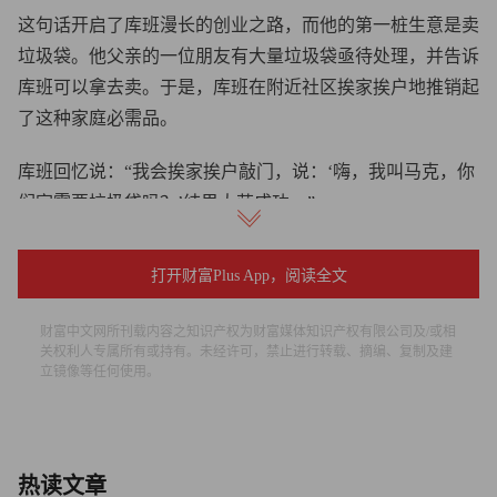
这句话开启了库班漫长的创业之路，而他的第一桩生意是卖
垃圾袋。他父亲的一位朋友有大量垃圾袋亟待处理，并告诉
库班可以拿去卖。于是，库班在附近社区挨家挨户地推销起
了这种家庭必需品。
库班回忆说：“我会挨家挨户敲门，说：‘嗨，我叫马克，你
们家需要垃圾袋吗？’结果大获成功。”
库班的亿万富豪之路
打开财富Plus App，阅读全文
大学毕业后，库班前往达拉斯发展。当时他完全想不到，自
财富中文网所刊载内容之知识产权为财富媒体知识产权有限公司及/或相
己有朝一日会成为这座城市 NBA球队的老板。在那里，他
关权利人专属所有或持有。未经许可，禁止进行转载、摘编、复制及建
做过软件销售，和另外五个人挤在他口中所谓的“破败小窝”
立镜像等任何使用。
里生活。
库班说道：“那里的居住环境非常糟糕。我睡在地板上，只
热读文章
有有人出差时我才能睡到床上。我没有自己的衣柜，没有自