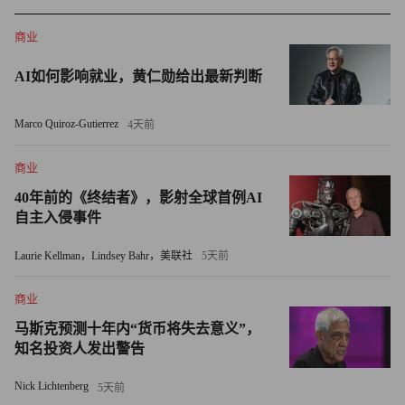
己的抽屉，什么都没有。”
商业
在那段日子里，库班抓住一切机会学习电脑和软件知识——
AI如何影响就业，黄仁勋给出最新判断
哪怕只是一份说明书，他也会坐下来从头读到尾。做销售期
间，他原本有机会赚到一笔1,500美元的佣金，那笔钱足以
Marco Quiroz-Gutierrez
4天前
让他搬离这间被他和五位室友戏称为“地狱旅馆”的公寓。然
而，当他去领取佣金支票时，老板却当场解雇了他。也正是
商业
那个瞬间，激励库班创办了人生中的第一家公司
40年前的《终结者》，影射全球首例AI
MicroSolutions，从事PC软件开发。这家公司在1990年以600
自主入侵事件
万美元的价格售出。
Laurie Kellman，Lindsey Bahr，美联社
5天前
此后的一段时间里，用库班的话说，他给自己买了“美航
商业
（American Airlines）的终身机票”，过着摇滚明星般的生
马斯克预测十年内“货币将失去意义”，
活，一路旅行一路狂欢。
知名投资人发出警告
库班说道：“那时我年轻、单身，疯狂，无所顾忌。我只想
Nick Lichtenberg
5天前
尽可能和更多人开怀畅饮，尽可能体验更多事物。”