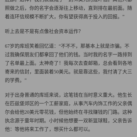
照做之后，你的名字会逐渐往上移动，直到排在最前面。随
着连环信规模不断扩大，你有望获得高于投入的回报。”
听上去是不是有点像社会资本运作？
67岁的库班笑着回忆道：“不不不，那基本上就是诈骗。不
过我确保朋友们都拿回了他们的钱。当时我的名字一路排到
了名单最上面。太神奇了！我每次去查邮箱，总会看到各地
寄来的信封，里面装着50美元。就是靠这些，我付清了大三
的学费。”
对于出身普通的库班来说，这笔钱在当时意义重大。他生长
在匹兹堡郊区的一个工薪家庭，从事汽车内饰工作的父亲偶
尔会给他20美元零花钱，但他始终在寻找赚钱的门路。这种
执念源于童年时期。小时候他想要一双新篮球鞋，父亲告诉
他：等他将来工作了，想买什么都可以。