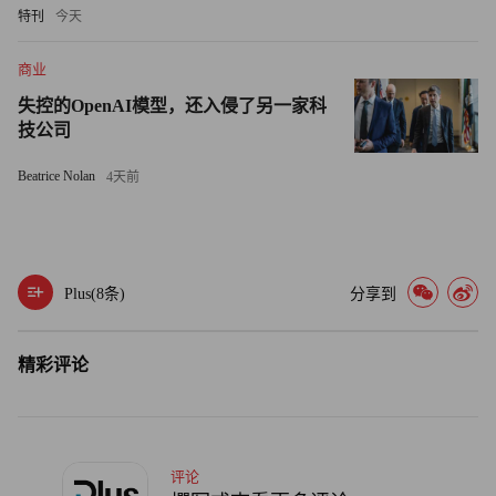
特刊
今天
以降低成本。（财富中文网）
商业
译者：刘进龙
失控的OpenAI模型，还入侵了另一家科
技公司
审校：汪皓
Beatrice Nolan
4天前
Plus(
8
条)
分享到
精彩评论
评论