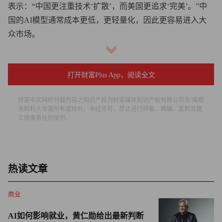
表示：“中国更注重技术‘扩散’，而美国更追求‘完美’。”中
国的AI模型通常成本更低，更轻量化，因此更容易进入大
众市场。
他表示：“如果在淘宝（Taobao）搜索儿童玩具，你会发现
很多产品已经嵌入了DeepSeek。这足以说明中国在AI应用
打开财富Plus App，阅读全文
层面已走在前列。”
财富中文网所刊载内容之知识产权为财富媒体知识产权有限公司及/或相
不过，尽管开源AI模型能推动创新和技术普及，但也伴随
关权利人专属所有或持有。未经许可，禁止进行转载、摘编、复制及建
立镜像等任何使用。
着风险。
银湖寰宇集团（Silverlake）首席执行官吴晓灵警告称，开源
模型缺乏闭源模型所配套的客户支持。她表示：“企业用户
热读文章
使用AI，追求的不仅仅是模型性能。一旦格式配置出现问
题导致系统宕机，开源环境是否能提供足够的支持？”
商业
尽管如此，多数与会嘉宾仍看好开源AI模型。
AI如何影响就业，黄仁勋给出最新判断