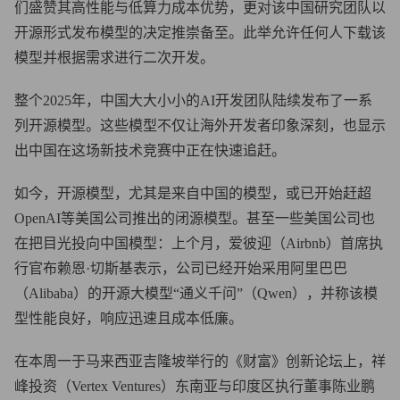
们盛赞其高性能与低算力成本优势，更对该中国研究团队以
开源形式发布模型的决定推崇备至。此举允许任何人下载该
模型并根据需求进行二次开发。
整个2025年，中国大大小小的AI开发团队陆续发布了一系
列开源模型。这些模型不仅让海外开发者印象深刻，也显示
出中国在这场新技术竞赛中正在快速追赶。
如今，开源模型，尤其是来自中国的模型，或已开始赶超
OpenAI等美国公司推出的闭源模型。甚至一些美国公司也
在把目光投向中国模型：上个月，爱彼迎（Airbnb）首席执
行官布赖恩·切斯基表示，公司已经开始采用阿里巴巴
（Alibaba）的开源大模型“通义千问”（Qwen），并称该模
型性能良好，响应迅速且成本低廉。
在本周一于马来西亚吉隆坡举行的《财富》创新论坛上，祥
峰投资（Vertex Ventures）东南亚与印度区执行董事陈业鹏