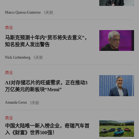
Dyna.AI总经理兼投资者关系负责人辛西娅·西安塔尔指出，
Marco Quiroz-Gutierrez
5天前
在金融等受到高度监管的行业，开源模型甚至可以成为一项
资产。她解释称：“模型必须具备可审计性，不能成为‘黑
商业
箱’，而这正是开源模型的优势所在。”
马斯克预测十年内“货币将失去意义”，
知名投资人发出警告
陈业鹏进一步指出，企业使用开源模型，还能避免过度依赖
Nick Lichtenberg
5天前
开发模型的科技公司。
商业
他警告称：“闭源模型的问题在于，科技公司可以随时修改
模型，甚至提高使用成本，而用户毫无反制能力。他们甚至
AI对存储芯片的旺盛需求，正在推动3
万亿美元的新板块“Memi”
可以改变模型的性能特征。”
Amanda Gerut
5天前
不过，陈业鹏也强调，开源与闭源并非只能二选一。在实验
验证阶段，闭源模型或许更合适，因为用户能更快评估自己
商业
的AI投资回报。
中国大陆唯一新入榜企业，奇瑞汽车首
入《财富》世界500强！
他建议企业在准备规模化应用时，则可以切换到开源模型，