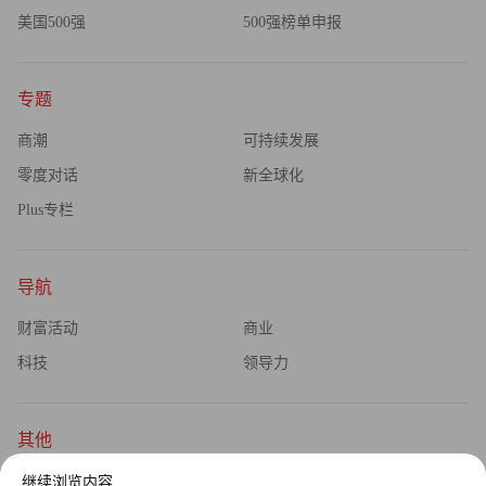
美国500强
500强榜单申报
专题
商潮
可持续发展
零度对话
新全球化
Plus专栏
导航
财富活动
商业
科技
领导力
其他
杂志订阅
公司介绍
继续浏览内容