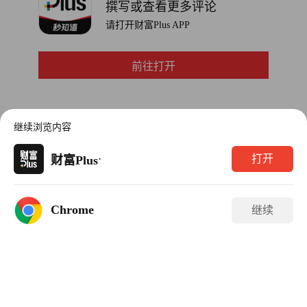
谈到如何借助斯达克产品提升日间工作效率。无论在片场休
撰写或查看更多评论
息还是等待拍摄，他都通过斯达克设备实时接收短信通
请打开财富Plus APP
知。”（财富中文网）
前往打开
译者：中慧言-王芳
继续浏览内容
·
打开
财富Plus
Chrome
继续
APP下载
500强
世界500强
中国500强