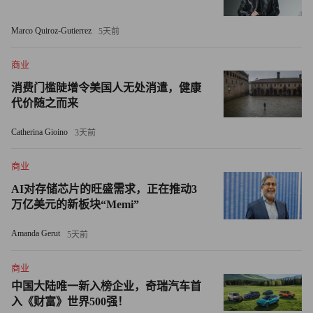
虽然从表面上看，这似乎对斯达克这类公司构成竞争，但萨
Marco Quiroz-Gutierrez
5天前
瓦利奇解释道，大型科技公司认识到并接纳听力损失问题日
益加剧的趋势，无疑是朝着正确方向迈出的重要一步。
商业
消费门槛陡增令美国人无处消遣，健康
“我欣喜于苹果对听力损失问题的关注，以及他们在AirPods
代价随之而来
上所做的努力，”萨瓦利奇说道，“人们需要明白，助听器和
Catherina Gioino
3天前
听力技术早已不再背负污名。”
商业
但斯达克的独特优势在于开发出可长时间佩戴且更为隐蔽的
产品。
AI对存储芯片的旺盛需求，正在推动3
万亿美元的新板块“Memi”
“最有效的技术是那些能无缝融入生活、成为日常必备品的
Amanda Gerut
5天前
技术。”法布里表示。
商业
尽管AirPods没有悬垂线缆，但其仍比斯达克助听器更为笨
中国大陆唯一新入榜企业，奇瑞汽车首
重。此外，其电池续航时间较短，使得听力损失较为严重的
入《财富》世界500强！