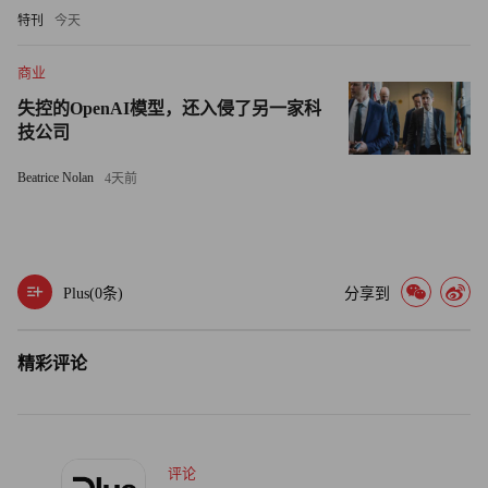
人群难以全天佩戴。
特刊
今天
“我们必须设计、研发、制造并提供一款近乎隐形且支持每
商业
日长达14小时佩戴的产品，”萨瓦利奇表示，"我们必须打造
失控的OpenAI模型，还入侵了另一家科
用户佩戴舒适的产品。这既是契合生活方式的产品，也是提
技公司
升生产力的工具，更是互联设备。"这款新产品还配备远程
医疗功能，专业人士可远程调节助听器参数。助听器通过
Beatrice Nolan
4天前
LED灯显示电池电量（行业领先的51小时续航），若监测到
耳垢堆积情况会发出提示信号，若监测到用户跌倒会通知亲
友，而且还具备防水功能。
Plus(
0
条)
分享到
萨瓦利奇还分享道，《创智赢家》明星戴蒙德·约翰
（Daymond John，56岁）正在使用该产品，其搭档凯文·奥
精彩评论
利里（Kevin O’Leary，71岁）也试用了斯达克的产品，因
为“他们着眼于未来”，深谙斯达克产品的独特优势。
“我们看到他眼睛一亮，”萨瓦利奇谈及奥利里时说道，“他
评论