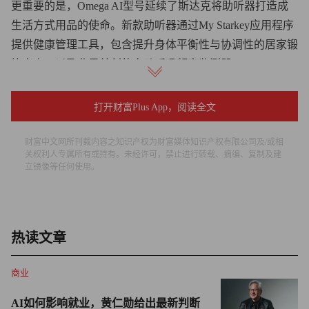
更重要的是，Omega AI型号延续了斯达克将助听器打造成
生活方式用品的使命。新款助听器通过My Starkey应用程序
提供健康管理工具，包含提升身体平衡性与协调性的居家锻
炼方案，以及业界首创的自动呼吸频率监测器。
“我们的工程师、科学家和听力学家正致力于提升音质表
打开财富Plus App，阅读全文
现，改善患者生活质量，”斯达克总裁兼首席执行官布兰登·
萨瓦利奇（Brandon Sawalich）向《财富》杂志表示，“我们
财富中文网所刊载内容之知识产权为财富媒体知识产权有限公司及/或相
已开启智能听觉新时代，持续突破助听器的功能边界。”
关权利人专属所有或持有。未经许可，禁止进行转载、摘编、复制及建
立镜像等任何使用。
斯达克如何融入可穿戴健康科技行业
倘若你是苹果的忠实粉丝，想必对该公司最新发布的
热读文章
AirPods系列感兴趣。AirPods Pro 3具备主动降噪、心率监
测、健身追踪，甚至实时翻译功能。苹果此前宣称，
商业
AirPods可作为临床级助听器，适用于轻度至中度听力损失
人群。
AI如何影响就业，黄仁勋给出最新判断