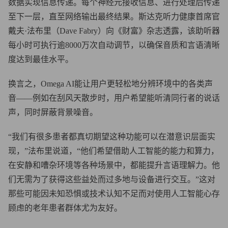
数据实现信息传递。每个神经元接收信息、进行处理后传递
至下一层，直至网络输出最终结果。斯达克听力健康首席官
戴夫·法布里（Dave Fabry）向《财富》杂志透露，该助听器
每小时可执行逾8000万次自动调节，以确保音质和言语清晰
度达到最佳水平。
换言之，Omega AI能让用户更轻松地分辨环境中的各类声
音——例如在刮风天散步时，用户希望能听清同行者的说话
声，同时屏蔽背景噪音。
“我们有很多患者都真切期望这种功能可以在潜意识层面实
现，”法布里说道，“他们希望借助人工智能的能力和算力，
在安静和嘈杂环境等各种场景中，都能提升言语理解力。他
们无需为了获得这些益处而过多地与设备进行交互。”这对
那些可能因未知恐惧或技术认知不足而对使用人工智能心存
顾虑的老年患者群体尤为友好。