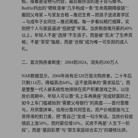
假，接着是宠物与约会，最后被挤出的是子宫与婚书。
Redfin列出的“牺牲清单”几乎构成一条“生命周期降级链”：
搬回父母家→与室友合租→推迟生育→把孩子送进差学区
→与成年子女同住→推迟离婚。每一步看似精打细算，实
则把个人与家庭逼进“低欲望”牢笼。当房租吞噬月薪的40%
以上，年轻人不是“选择”不生孩子，而是被“否决”了生养资
格；不是“享受”独居，而是“合租”成为唯一可负担的成人
礼。
二、首次购房者断崖：2004到2024，消失的200万人
NAR数据显示，2004年尚有近320万首次购房者，二十年后
只剩114万，降幅高达64%。这不是简单的“需求延后”，而
是整整一代人被系统性地排除在资产积累游戏之外。以往
房价周期中，年轻人可以靠“先上车再换座”完成财富跃迁；
如今上车门槛被抬到“需要父母银行”的高度——首付靠赠
与，月供靠拼单，信用分靠共同签名。资产价格膨胀与工
资停滞的剪刀差，把“靠自己”变成一句冷笑话。当房价较疫
情前上涨50%，而时薪仅增10%，买房不再是“人生下一阶
段”，而是“基因彩票”与“原生家庭综合实力”的硬核比拼。