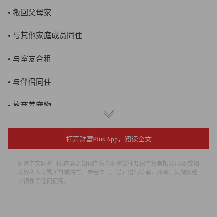
• 搬回父母家
• 与其他家庭成员同住
• 与室友合租
• 与伴侣同住
• 放弃养宠物
• 放弃或减少为子女储蓄大学教育基金
打开财富Plus App，阅读全文
• 决定不生或推迟生育
财富中文网所刊载内容之知识产权为财富媒体知识产权有限公司及/或相
关权利人专属所有或持有。未经许可，禁止进行转载、摘编、复制及建
• 将孩子送入评分较低的学校
立镜像等任何使用。
• 与成年子女同住