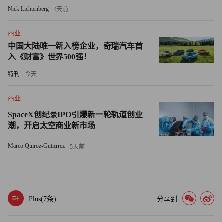
与此同时，美国人为住房支出的压力持续不减，原因在于工
Nick Lichtenberg
4天前
资增速跟不上房价上涨的速度。当前美国房价较疫情前夕高
出50%以上，收入却未能实现相应增长。
商业
中国大陆唯一新入榜企业，奇瑞汽车首
为应对这一挑战，很多年轻购房者正考虑与朋友或家人共同
入《财富》世界500强！
购房（或继续租房）。
特刊
今天
房地产平台Nestment联合创始人兼首席执行官奈尔斯・利希
商业
滕斯坦向《财富》表示：“不管是出于必要还是决心，年轻
SpaceX创纪录IPO引爆新一轮轨道创业
的购房者正适应变化。他们愿意尽一切努力积累资产，获得
潮，开启太空商业新市场
的稳定生活，这也意味着以父辈从未设想过的方式拥有住
Marco Quiroz-Gutierrez
5天前
房。共同购房既体现了市场的限制，也展现了这一代人的智
慧。”（财富中文网）
译者：冯丰
Plus(
7
条)
分享到
审校：夏林