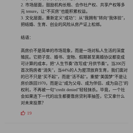
2. 市场层面，鼓励机构长租、合作社产权、共享产权等多
元 tenure，让“不买房”也能积累权益。
3. 文化层面，重新定义“成功”：从“我拥有”转向“我体验”，
把结婚、生育、创业的风险从房产证上松绑。
结语：
高房价不是简单的市场现象，而是一场对私人生活的深度
殖民。它把子宫、婚书、宠物、假期甚至离婚协议都变成
可计算的成本，把“人生节奏”改写成“月供节奏”。当200万
首次购房者“消失”，当44%的人为屋顶放弃生育，我们面对
的已不只是“买不起”，而是“活不起”。重塑“美国梦”不是让
房价跌回1970，而是让“成为父母、成为伴侣、成为自己”的
权利，不再被一句“credit denied”轻轻抹杀。毕竟，一个社
会如果连下一代的出生都要靠房贷利率抽签，它又拿什么
对未来投票？
19