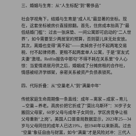
三、婚姻与生育：从“人生标配”到“奢侈品”
社会学视角下，结婚与生育是“成人礼”最显著的坐标。现
在，这套坐标被房价直接掀翻。首先，住房成本抬高了“最
低结婚门槛”：过去一张床垫、一间公寓即可启动的“二人世
界”，如今需要至少两居室的预算，否则婴儿床无处安放。
其次，离婚也变得“离不起”——卖掉房子付不起两笔交易
税、付不起律师费、更租不起两套单人公寓，于是“室友式
夫妻”激增。Redfin报告中那句“不得不耗在关系里”令人心
惊：当爱情退居月供之后，婚姻成了分摊房租的合作社，
情感被经济学绑架，亲密关系被资产负债表锁死。
四、代际折叠：从“空巢老人”到“满巢中年”
传统家庭生命周期像一条直线：成年→离家→成家→育儿
→空巢→养老。高房价把它折成了“莫比乌斯环”：30岁子女
搬回父母家，60岁父母与成年子女同住，学区房竞争让祖
父母重新“上岗”。美国人口普查局数据显示，2023年25—34
岁与父母同住的成年人已达19%，创1940年以来新高。过去
“空巢”象征自由与财富，如今“满巢”才是风险对冲：三代人