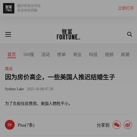
最好的商业评论
立即打开
来自你的洞察
首页
500强
活动
榜单
商业
科技
视频
商潮
商业
因为房价高企，一些美国人推迟结婚生子
Sydney Lake
2025-10-08 07:28
为了负担住房费用，美国人牺牲不小。
Plus(
7
条)
分享到