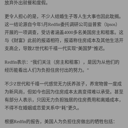
放弃外出就餐和度假。
更令人担心的是，不少人结婚生子等人生大事也因此耽搁。
这一结论源自今年5月Redfin委托调研公司益普索（Ipsos）
开展的一项调查，受访者涵盖4000多名美国房主和租客。这
与《财富》此前的报道相符，报道称住房成本及其他生活开
支高企，导致Z世代和千禧一代实现“美国梦”推迟。
Redfin表示：“我们关注（房主和租客），是因为从他们的
经历能看出人们为负担住房付出的努力。”
不少Z世代和千禧一代感觉无力抚养孩子，养宠物曾一度成
为新风尚，但如今也因为住房成本太高变得难以承受。甚至
有部分人表示，只因无力负担独居的住房费用和离婚成本，
不得不在婚姻或恋爱关系中“耗”更久。
根据Redfin的报告，美国人为负担住房做出的牺牲包括：