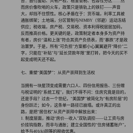
台：首付援助、共有产权、租金管制、包容性分区……然
而房价像吹哨的火车，政策只是铁轨上的铁钉——声音
大，却挡不住惯性。核心矛盾在于：货币端，利率工具被
通胀绑架；土地端，分区管制与NIMBY（邻避）运动冻结
供应；税收端，房产税、交易税、资本利得税层层加码，
反而推高价格。更关键的是，政策制定者本身多为资产持
有者，房价“温和上涨”符合其资产负债表，而“暴跌”才是政
治噩梦。于是，所有“可负担”方案都小心翼翼避开“降价”二
字，只能在“补贴”与“延长贷款年限”里打转，把今天的买不
起变成明天还不起。
七、重塑“美国梦”：从资产崇拜到生活权
当拥有一块屋顶变成需要六口人、四份信用报告、三份赠
与税证明的“系统工程”，我们不得不问：住房究竟是目的，
还是手段？过去一个世纪，“美国梦”被简化为“有房阶层”的
身份跃迁；如今，这条单一路径已崩塌。或许真正的出
路，是把“居住权”从资产崇拜中解放出来：
1. 制度层面，推动“房价—收入”双轨调控——让工资与房
价挂钩指数，而非与通胀；建立全国性的“住房储蓄账户”，
给予与401(k)同等的税收优惠。