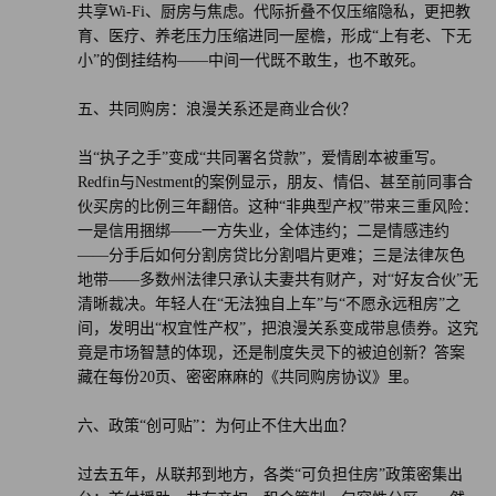
共享Wi-Fi、厨房与焦虑。代际折叠不仅压缩隐私，更把教
育、医疗、养老压力压缩进同一屋檐，形成“上有老、下无
小”的倒挂结构——中间一代既不敢生，也不敢死。
五、共同购房：浪漫关系还是商业合伙？
当“执子之手”变成“共同署名贷款”，爱情剧本被重写。
Redfin与Nestment的案例显示，朋友、情侣、甚至前同事合
伙买房的比例三年翻倍。这种“非典型产权”带来三重风险：
一是信用捆绑——一方失业，全体违约；二是情感违约
——分手后如何分割房贷比分割唱片更难；三是法律灰色
地带——多数州法律只承认夫妻共有财产，对“好友合伙”无
清晰裁决。年轻人在“无法独自上车”与“不愿永远租房”之
间，发明出“权宜性产权”，把浪漫关系变成带息债券。这究
竟是市场智慧的体现，还是制度失灵下的被迫创新？答案
藏在每份20页、密密麻麻的《共同购房协议》里。
六、政策“创可贴”：为何止不住大出血？
过去五年，从联邦到地方，各类“可负担住房”政策密集出