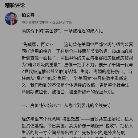
精彩评论
柏文喜
中企资本联盟中国区首席经济学家
高房价下的“美国梦”：一场被推迟的成人礼
“先成家，再立业”——这句曾在美国中西部农场与纽约公寓
同样适用的格言，正在房价曲线面前节节败退。Redfin的最
新调查像一面镜子，照出44%的房主与租客把房租或房贷视
为“难以呼吸的重量”；更像一把手术刀，剖开了千禧一代与
Z世代被迫推迟甚至取消结婚、生育、离婚的隐秘伤口。当
住房从“资产”变成“负债”，当“美国梦”被月供数字重新定
义，我们看到的不仅是个体选择的收缩，更是整个社会生
命周期被拉长、被扭曲、被重新编码的深层危机。
一、房价“挤出效应”：从咖啡到婴儿的全线失守
经济学里有个概念叫“挤出效应”——当公共支出膨胀，私人
投资便萎缩。今日美国，高房价像一项隐形“税收”，把私人
生活的每一寸空间都挤出去了：先被挤出的是外卖与度