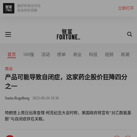
最好的商业评论
立即打开
来自你的洞察
首页
500强
活动
榜单
商业
科技
视频
商潮
商业
产品可能导致自闭症，这家药企股价狂降四分
之一
Sasha Rogelberg
2025-09-26 19:30
特朗普上周日出席查理·柯克纪念大会时称，美国政府将宣布“对乙酰氨基
酚”与自闭症存在关联。