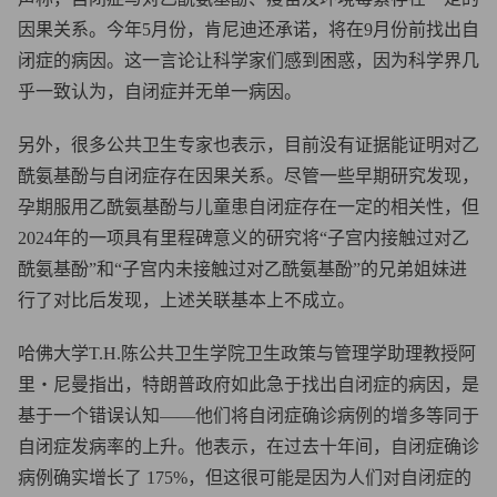
因果关系。今年5月份，肯尼迪还承诺，将在9月份前找出自
闭症的病因。这一言论让科学家们感到困惑，因为科学界几
乎一致认为，自闭症并无单一病因。
另外，很多公共卫生专家也表示，目前没有证据能证明对乙
酰氨基酚与自闭症存在因果关系。尽管一些早期研究发现，
孕期服用乙酰氨基酚与儿童患自闭症存在一定的相关性，但
2024年的一项具有里程碑意义的研究将“子宫内接触过对乙
酰氨基酚”和“子宫内未接触过对乙酰氨基酚”的兄弟姐妹进
行了对比后发现，上述关联基本上不成立。
哈佛大学T.H.陈公共卫生学院卫生政策与管理学助理教授阿
里・尼曼指出，特朗普政府如此急于找出自闭症的病因，是
基于一个错误认知——他们将自闭症确诊病例的增多等同于
自闭症发病率的上升。他表示，在过去十年间，自闭症确诊
病例确实增长了 175%，但这很可能是因为人们对自闭症的