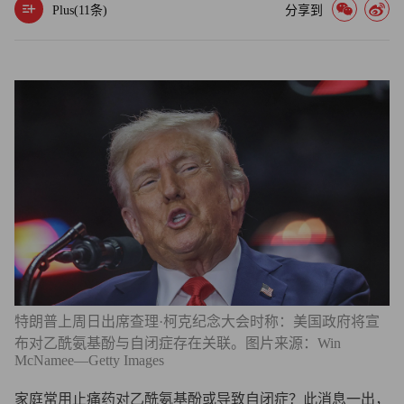
Plus(
11
条)
分享到
特朗普上周日出席查理·柯克纪念大会时称：美国政府将宣
布对乙酰氨基酚与自闭症存在关联。图片来源：Win
McNamee—Getty Images
家庭常用止痛药对乙酰氨基酚或导致自闭症？此消息一出，