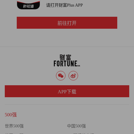
请打开财富Plus APP
不过纳万·泰也指出，这次特朗普政府的公告与此前的诉讼
有一个关键区别——2022年至2023年间，基本上只有投资者
前往打开
群体知道科赴遭到了诉讼，消费者对此并不了解。而这次如
果消费者关注到了这份公告，那么科赴可能会因此遭受重大
损失。
纳万·泰最后表示：“这份公告最终会对企业销量产生何种影
响，取决于公告的具体内容，以及政府向消费者传达信息的
方式。”（财富中文网）
APP下载
译者：朴成奎
500强
世界500强
中国500强