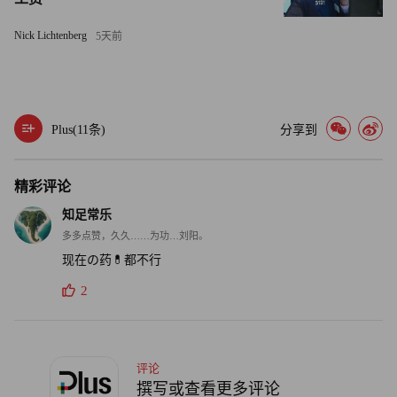
共卫生学院院长安德里亚・巴卡雷利的相关研究成果。
Nick Lichtenberg
5天前
凯勒表示：“公共卫生界和联邦层面的公共卫生官员们都在
关注这一研究的结论。他们正在做正确的事，以确保准妈妈
们能得到相关警示。”
Plus(
11
条)
分享到
纳万·泰则认为，无论是对科赴采取法律诉讼，还是试图找
到对乙酰氨基酚与自闭症存在因果关系的努力，都是不容易
精彩评论
取得成果的，科赴完全有可能全身而退。此前，关于乙酰氨
知足常乐
基酚与自闭症有关的新闻也曾引发投资者恐慌。比如本月
多多点赞，久久……为功…刘阳。
初，《华尔街日报》一篇报道就曾提及，美国卫生部长小肯
现在の药💊都不行
尼迪打算曝光两者之间的因果关系，消息见报后，科赴股价
2
曾暴跌 14%。但是科赴每次都能化解危机。
纳万·泰表示：“我们认为，当时股价的反应有些过度了，因
评论
为我们认为，要想在各个地区重启诉讼，证明两者之间的因
撰写或查看更多评论
果关系，都将十分困难。”