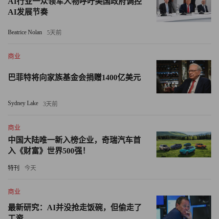
AI行业一众领军人物呼吁美国政府调控
为原告方缺乏科学证据支持其主张，并禁止相关专家出庭作
AI发展节奏
证。2024年8月，另一名联邦法官援引该裁定，驳回了其余
相关联邦诉讼。法国巴黎银行高级医疗与生物制药分析师纳
Beatrice Nolan
5天前
万・泰表示，以上那些旷日持久的法律纠纷并未对科赴的对
商业
乙酰氨基酚产品销量造成影响。
巴菲特将向家族基金会捐赠1400亿美元
纳万·泰在接受《财富》采访时称：“尽管存在法律诉讼问
题，但我们并未看到泰诺的销量和市场份额受到影响，该产
Sydney Lake
3天前
品的市场表现依然良好。”
商业
凯勒波斯特曼律师事务所合伙人阿什利・凯勒负责的一起案
中国大陆唯一新入榜企业，奇瑞汽车首
件将于下月上诉，并进入口头辩论环节。凯勒对《财富》表
入《财富》世界500强！
示，2024年，法官驳回相关案件的裁定是“错误的”，最新科
特刊
今天
学研究已能支持对乙酰氨基酚与自闭症存在关联。凯勒还提
到了2020年由华盛顿大学主导的一项研究。该研究发现，婴
商业
儿胎便（即新生儿首次排出的粪便）中检出对乙酰氨基酚，
最新研究：AI并没抢走饭碗，但偷走了
与孩子患多动症的几率增加有关。他还援引了哈佛T.H.陈公
工资