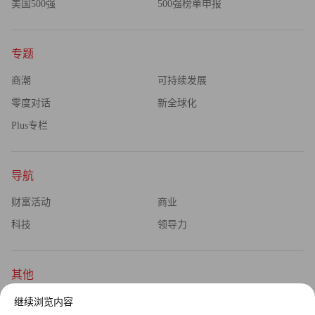
美国500强
500强榜单申报
专题
商潮
可持续发展
零度对话
新全球化
Plus专栏
导航
财富活动
商业
科技
领导力
其他
杂志订阅
公司介绍
继续浏览内容