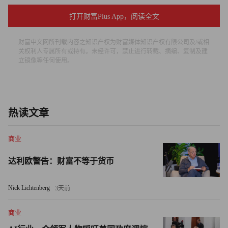
带来的健康风险深感担忧。”
打开财富Plus App，阅读全文
科赴并未单独公布泰诺的销售额。不过据法国跨国银行法国
财富中文网所刊载内容之知识产权为财富媒体知识产权有限公司及/或相
巴黎银行（BNP Paribas）的分析师估计，泰诺的营收约占
关权利人专属所有或持有。未经许可，禁止进行转载、摘编、复制及建
科赴总营收的10%。
立镜像等任何使用。
美国政府的公告将对科赴产生何种影响？
尽管股价出现了一些波动，但法国巴黎银行的分析师认为，
热读文章
即便美国官方明确表示对乙酰氨基酚与自闭症之间存在关
联，也未必会对科赴的销售额产生实质性影响。因为泰诺此
商业
前就曾遭遇过类似质疑。2022年，泰诺品牌就遭到了数百起
达利欧警告：财富不等于货币
诉讼。理由是强生公司（2023年科赴从强生分拆前，泰诺由
强生生产）以及泰诺的零售商未提醒消费者 “孕期服用泰
Nick Lichtenberg
3天前
诺，可能增加孩子患多动症和自闭症的风险”。
商业
2023年12月，一名联邦法官对上述数百起诉讼作出裁定，认