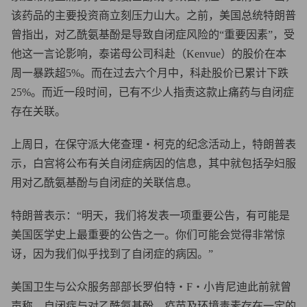
该药品的主要投资商立刻压力山大。之前，美国总统特朗普
曾指出，对乙酰氨基酚是导致自闭症风险的“重要因素”，受
他这一言论影响，泰诺母公司科赴（Kenvue）的股价在本
周一暴跌超5%。而在过去六个月中，科赴股价已累计下跌
25%。而近一段时间，已有不少人指责这款止痛药与自闭症
存在关联。
上周日，在保守派大佬查理・柯克的纪念活动上，特朗普表
示，白宫将公布有关自闭症病因的信息，其中就包括孕妇服
用对乙酰氨基酚与自闭症的关联信息。
特朗普表示：“明天，我们将发表一项重要公告，有可能是
美国医学史上最重要的公告之一。你们可能会觉得非常惊
讶，因为我们似乎找到了自闭症的病因。”
美国卫生与公众服务部部长罗伯特・F・小肯尼迪此前就曾
声称，自闭症与对乙酰氨基酚、疫苗及环境毒素存在一定的