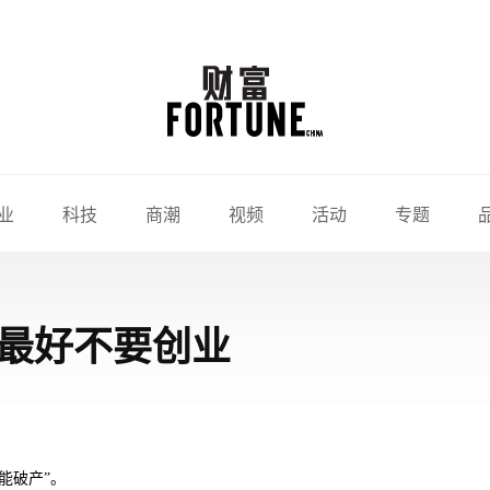
业
科技
商潮
视频
活动
专题
最好不要创业
能破产”。