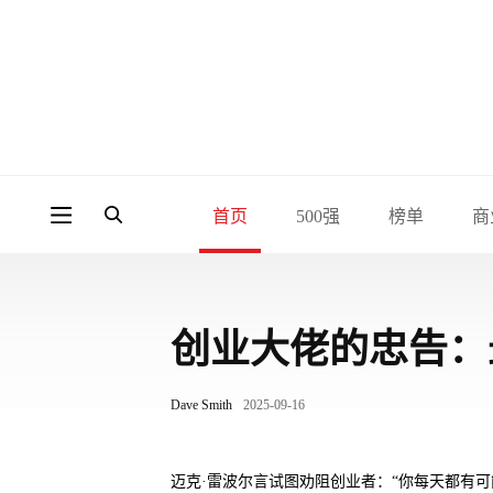
首页
500强
榜单
商
创业大佬的忠告：
Dave Smith
2025-09-16
迈克·雷波尔言试图劝阻创业者：“你每天都有可