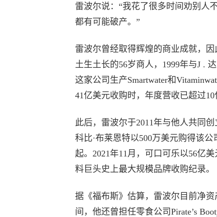
雷波尔说：“我花了很多时间劝别人
都有可能破产。”
雷波尔曾经取得辉煌的商业成就，因
土生土长的56岁商人，1999年与J .
这家公司生产Smartwater和Vitam
41亿美元收购时，年度营收已超过1
此后，雷波尔于2011年与他人共同创立运
科比·布莱恩特以500万美元购得该
起。2021年11月，可口可乐以56亿美
料巨头史上最大规模品牌收购纪录。
据《福布斯》估算，雷波尔目前净资
间，他还曾担任零食公司Pirate’s B