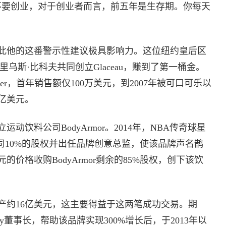
不要创业，对于创业者而言，前五年是生存期。你每天
此他的这番警示性建议极具影响力。这位纽约皇后区
 达里乌斯·比科夫共同创立Glaceau，赚到了第一桶金。
inwater，首年销售额仅100万美元，到2007年被可口可乐以
0亿美元。
动饮料公司BodyArmor。2014年，NBA传奇球星
公司10%的股权并出任品牌创意总监，使该品牌声名鹊
元的价格收购BodyArmor剩余的85%股权，创下该饮
产约16亿美元，这主要得益于这两笔成功交易。期
ooty董事长，帮助该品牌实现300%增长后，于2013年以