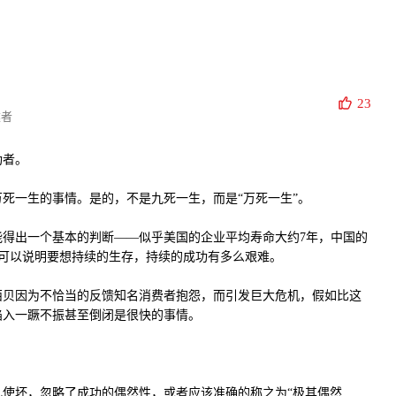
23
建者
功者。
死一生的事情。是的，不是九死一生，而是“万死一生”。
能得出一个基本的判断——似乎美国的企业平均寿命大约7年，中国的
，足可以说明要想持续的生存，持续的成功有多么艰难。
西贝因为不恰当的反馈知名消费者抱怨，而引发巨大危机，假如比这
陷入一蹶不振甚至倒闭是很快的事情。
。
使坏，忽略了成功的偶然性，或者应该准确的称之为“极其偶然