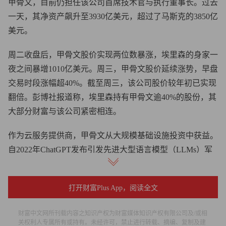
甲骨文，目前仍担任该公司首席技术官与执行董事长。过去
一天，其净资产飙升至3930亿美元，超过了马斯克的3850亿
美元。
周二收盘后，甲骨文股价实现两位数暴涨，埃里森的身家一
夜之间暴增1010亿美元。周三，甲骨文股价延续涨势，早盘
交易时段涨幅超40%。截至周三，该公司股价较年初已实现
翻倍。彭博社报道称，埃里森持有甲骨文逾40%的股份，其
大部分财富与该公司紧密相连。
作为云服务提供商，甲骨文从大规模基础设施投资中获益。
自2022年ChatGPT发布引发先进大型语言模型（LLMs）军
备竞赛以来，其服务备受囤积数据的人工智能公司的青睐。
据《华尔街日报》报道，甲骨文在最近一个季度宣布斩获多
打开财富Plus App，阅读全文
项合同，预计将带来4550亿美元收入，较上一年度实现大幅
财富中文网所刊载内容之知识产权为财富媒体知识产权有限公司及/或相
跃升。首席执行官萨弗拉·卡茨（Safra Catz）表示，预计在
关权利人专属所有或持有。未经许可，禁止进行转载、摘编、复制及建