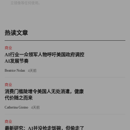
年底前还会有多家市值达数十亿美元的客户签约。
立镜像等任何使用。
过去数月，甲骨文股价持续攀升使埃里森超越Meta首席执行
官、Facebook创始人马克·扎克伯格（Mark Zuckerberg）
热读文章
——此前扎克伯格是仅次于马斯克的全球第二大富豪——最
终成功反超马斯克。马斯克于2021年首次登顶全球首富，后
商业
被亚马逊（Amazon）执行董事长杰夫·贝佐斯（Jeff Bezos）
AI行业一众领军人物呼吁美国政府调控
和路威酩轩集团（LVMH）的贝尔纳·阿尔诺（Bernard
AI发展节奏
Arnault）取代。据彭博社统计，马斯克于2024年重新夺回首
Beatrice Nolan
4天前
富头衔，并保持了约300天。
商业
甲骨文股价攀升之际，特斯拉股价却持续下挫。路透社援引
消费门槛陡增令美国人无处消遣，健康
研究公司考克斯汽车（Cox Automotive）数据称，这家电动
代价随之而来
汽车制造商今年以来股价下跌13%，其在美国市场的份额已
Catherina Gioino
4天前
跌至2017年以来的最低水平。
商业
不过，马斯克或许仍存翻盘希望。上周，特斯拉董事会提出
最新研究：AI并没抢走饭碗，但偷走了