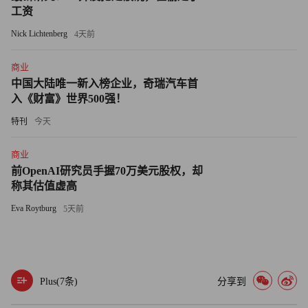
一份薪酬方案，若马斯克能达成包括十年内使公司股价增长
工资
八倍等若干宏大目标，其将成为全球首位万亿富豪。（财富
Nick Lichtenberg
4天前
中文网）
商业
译者：中慧言-王芳
中国大陆唯一新入榜企业，奇瑞汽车首
入《财富》世界500强！
特刊
今天
商业
前OpenAI研究员手握70万美元股权，却
称其估值虚高
Eva Roytburg
5天前
Plus(
7
条)
分享到