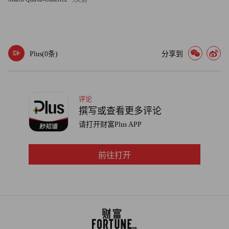
5天前
金山的风险缺口最大。研究显示，纽约的潜在洪水风险房产
总价值达到953亿美元，洛杉矶为656亿美元，旧金山为549
亿美元。
Plus(
0
条)
分享到
目前，美国房地产和保险行业正在努力采取措施，应对这一
“定时炸弹”。2024年5月，房利美CEO普里西拉・阿尔莫多
瓦在《财富》撰文称，她很认同碧昂斯在她的新歌《YA
评论
YA》里的一句歌词：“野火烧毁了他的房子，保险公司不会
撰写或查看更多评论
理赔，房利美也不会。”她还表示，自2021年以来，美国每
请打开财富Plus APP
年平均发生22起造成损失超10亿美元的自然灾害，与上世纪
80年代（年均3起）形成了鲜明对比。（财富中文网）
前往打开
为撰写本报道，《财富》杂志使用生成式人工智能协助完成
初稿。在发布前，编辑已核实信息准确性。
译者：朴成奎