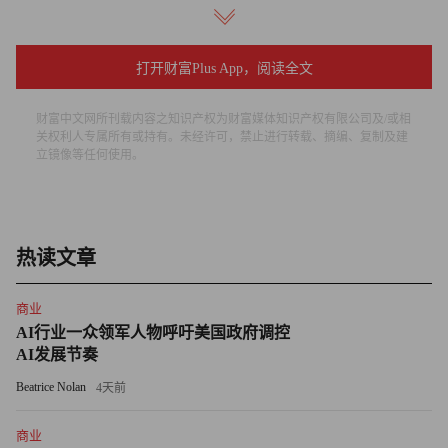
利桑那州的图森）的房产也面临着严重的山火威胁。
在一些高风险地区，保费也在快速上涨。以迈阿密为例，业
打开财富Plus App，阅读全文
主每年支付的保费平均占房产价值的3.7%，为全美最高水
平。目前，洪水保险通常需单独购买，飓风保险的免赔额可
财富中文网所刊载内容之知识产权为财富媒体知识产权有限公司及/或相
能是标准保单的5倍，而能提供山火保险的保险公司相当有
关权利人专属所有或持有。未经许可，禁止进行转载、摘编、复制及建
立镜像等任何使用。
限，保费也往往高得让普通人望而却步。据世界经济论坛
称，高保费已经让美国房产保险业出现了部分“保险荒漠”。
黑尔指出，大多数抵押贷款要求购房者必须购买房产保险，
但对于数千万拥有完整产权，且不需要还房贷的美国人来
热读文章
说，他们也可以选择不买房产保险，但风险就只能由自己担
着了。
商业
AI行业一众领军人物呼吁美国政府调控
保险保费飙升，灾害事件频发，加之购买相关保险难度加
AI发展节奏
大，不仅影响了人们对居住地的选择，也影响了相关风险地
Beatrice Nolan
4天前
区人们对房价的负担能力。由于相关风险地区的保险越来越
难买，不少人可能会选择搬到低风险地区，从而使相关地区
商业