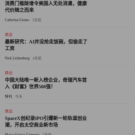
消费门槛陡增令美国人无处消遣，健康
的房价出现强劲增长。黑尔表示，Realtor.com发布这份报告
代价随之而来
已有五年。“人们很容易低估这些风险的烈度”。该公司希望
Catherina Gioino
5天前
通过这份报告，为购房者提供充足信息，帮助他们做出科学
的购房决策。
商业
最新研究：AI并没抢走饭碗，但偷走了
多少人生活在洪水风险中而不自知？
工资
Nick Lichtenberg
Realtor.com在报告中指出，First Street所用的风险区域模型，
4天前
与美国联邦紧急事务管理局的模型在计算风险住宅数量上存
商业
在巨大差异，这是因为美国联邦紧急事务管理局的模型“未
中国大陆唯一新入榜企业，奇瑞汽车首
将大雨和未来气候变化因素纳入考量”。Realtor.com的研究
入《财富》世界500强！
发现，在美国，大约有200套住宅（总价近1万亿美元）有被
特刊
今天
洪水侵袭的风险，而业主却对此并不知情，因此这些业主很
有可能并未购洪水保险。
商业
SpaceX创纪录IPO引爆新一轮轨道创业
若是将First Street认定的主要洪水风险区域纳入考量，这一
潮，开启太空商业新市场
风险缺口可能会更大。以房产价值计算，纽约、洛杉矶和旧
Marco Quiroz-Gutierrez