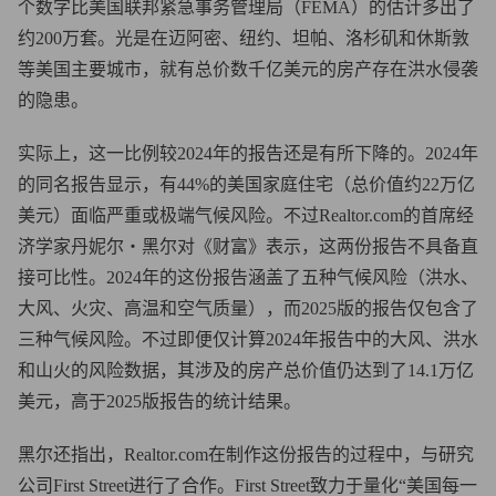
个数字比美国联邦紧急事务管理局（FEMA）的估计多出了
约200万套。光是在迈阿密、纽约、坦帕、洛杉矶和休斯敦
等美国主要城市，就有总价数千亿美元的房产存在洪水侵袭
的隐患。
实际上，这一比例较2024年的报告还是有所下降的。2024年
的同名报告显示，有44%的美国家庭住宅（总价值约22万亿
美元）面临严重或极端气候风险。不过Realtor.com的首席经
济学家丹妮尔・黑尔对《财富》表示，这两份报告不具备直
接可比性。2024年的这份报告涵盖了五种气候风险（洪水、
大风、火灾、高温和空气质量），而2025版的报告仅包含了
三种气候风险。不过即便仅计算2024年报告中的大风、洪水
和山火的风险数据，其涉及的房产总价值仍达到了14.1万亿
美元，高于2025版报告的统计结果。
黑尔还指出，Realtor.com在制作这份报告的过程中，与研究
公司First Street进行了合作。First Street致力于量化“美国每一