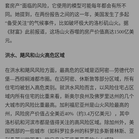
套房产”面临的风险，它使用的模型可能每年都会有所不
同。她提到，在两份报告之间的这一年，美国发生了多起
“备受关注”的气候事件，比如破坏极大的洛杉矶山火。据
《财富》此前报道，这场山火吞噬的房产价值高达1500亿美
元。
洪水、飓风和山火高危区域
在洪水和飓风风险方面，最高危的区域是迈阿密—劳德代尔
堡—西棕榈滩都市圈。在迈阿密、休斯敦等部分区域，所有
住宅均被划入高危类别。就洪水风险而言，以风险住宅占区
域内所有住宅的比重来看，新奥尔良州及佛罗里达州的几个
大城市的风险比重最高。加利福尼亚州是山火风险最高的
州，风险房产价值占全美近40%（约3.4万亿美元），其中
洛杉矶和河滨市都是值得关注的高风险区域。除加州外，美
国西部的一些城市（如科罗拉多州的科罗拉多斯普林斯、亚