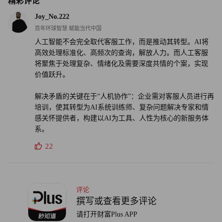
精彩评论
贝尼奥夫也绝非首位专门在客服岗位上动刀的企业领袖。金
Joy_No.222
融科技公司Klarna的人工智能客服已承担了700名人工客服
百年环球智慧 赋能当代中国
人工智能不会完全取代客服工作，而是推动其转型。AI将
的工作量。而在受生成式人工智能冲击最严重的职业中，销
高效处理标准化、高频次的查询，解放人力。而人工客服
售代表和客服人员分列第四和第六位。
将聚焦于处理复杂、情绪化及需要深度共情的个案，实现
价值跃升。
贝尼奥夫今年早些时候在接受《财富》采访时表示：“我们
积累了大量潜在客户线索，根本无法全部跟进。销售人员基
解决矛盾的关键在于“人机协作”：企业需对客服人员进行再
培训，使其转型为AI系统训练师、复杂问题解决专家和情
本上只能挑选部分线索回访。成千上万乃至数十万条线索始
感关怀提供者，构建以AI为工具、人性为核心的新服务体
终没有得到跟进。但在智能体时代，这种情况将不复存在。
系。
每条线索都能得到及时跟进。”（财富中文网）
22
译者：刘进龙
审校：汪皓
评论
撰写或查看更多评论
请打开财富Plus APP