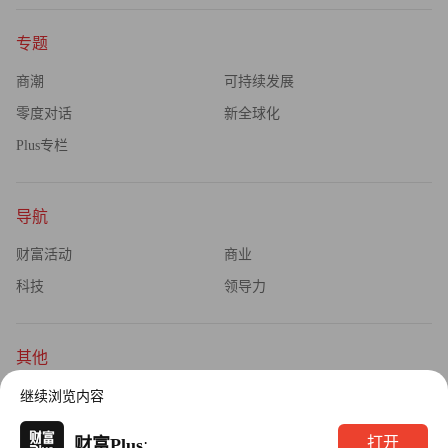
专题
商潮
可持续发展
零度对话
新全球化
Plus专栏
导航
财富活动
商业
科技
领导力
其他
杂志订阅
公司介绍
继续浏览内容
隐私政策
广告业务
·
打开
财富Plus