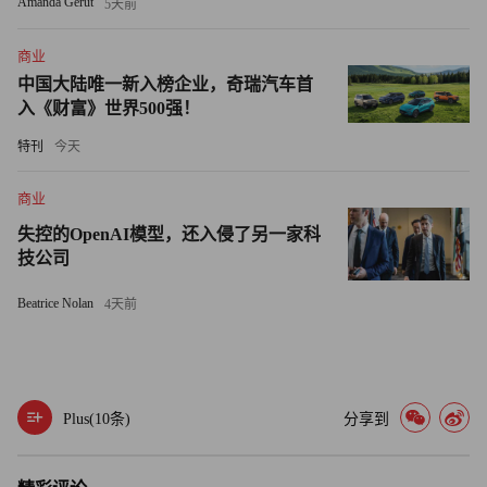
Amanda Gerut
5天前
头推动岗位自动化的浪潮下，科技企业今年裁员总数已超
商业
6.4万人。
中国大陆唯一新入榜企业，奇瑞汽车首
入《财富》世界500强！
7月初，微软宣布将裁员约9000人，这是该公司自2023年以
来最大规模的裁员。尽管这家市值3.74万亿美元的公司财务
特刊
今天
状况良好——上季度净利润同比增长18%，但今年裁员总数
商业
已达惊人的1.5万人。然而，并非所有为公司创造利润的员
工都能保住饭碗：最新裁员预计将波及销售、客户服务岗位
失控的OpenAI模型，还入侵了另一家科
技公司
以及Xbox游戏部门。
Beatrice Nolan
4天前
Meta也加入了这场自动化浪潮，于今年2月裁员3600人。首
席执行官马克·扎克伯格甚至表示，人工智能今年内或许就
能具备“中级工程师”的编程能力。谷歌（Google）同样毫不
避讳地裁撤了Android、Pixel和Chrome等部门的数百个岗
Plus(
10
条)
分享到
位。谈及大规模裁员的原因，这两家硅谷巨头均声称，需要
精简人力运营并加大对人工智能的投入。