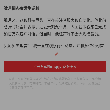
数月间态度发生逆转
数月来，这位科技巨头一直在关注客服岗位自动化。他此前
曾对《财富》表示，过去六到九个月，人工智能客服已完成
逾百万次客户对话。但当时，他还声称不会大规模裁员。
贝尼奥夫坦言：“我一直在观察行业动态，并和多位公司首
席执行官交流，问他们大规模裁员时究竟用了哪些人工智能
技术？我认为人工智能能增强人的能力，但未必能取代人
类。原因就在于，现有的很多技术依然建立在语言模型之
打开财富Plus App，阅读全文
上。也许未来会出现更精准的人工智能模型，但至少目前还
财富中文网所刊载内容之知识产权为财富媒体知识产权有限公司及/或相
没到那一步。现在的重点是人机协作。”
关权利人专属所有或持有。未经许可，禁止进行转载、摘编、复制及建
立镜像等任何使用。
尽管客服部门大幅裁员，他依然坚称这对整个公司而言是一
个“意义重大”的时刻，并强调人类仍将发挥核心作用。