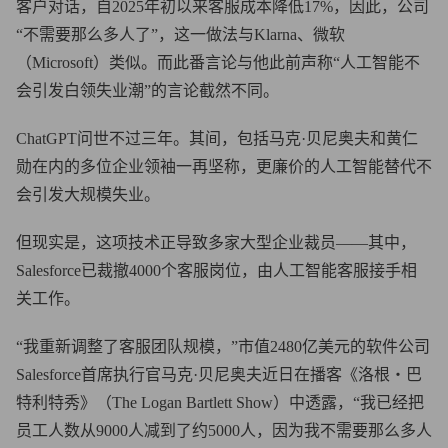
客户对话，自2025年初以来客服成本降低17%，因此，公司
“不需要那么多人了”，这一做法与Klarna、微软
（Microsoft）类似。而此番言论与他此前声称“人工智能不
会引发白领失业潮”的言论截然不同。
ChatGPT问世不过三年。其间，包括马克·贝尼奥夫和黄仁
勋在内的多位企业领袖一再坚称，更廉价的人工智能替代不
会引发大规模失业。
但现实是，这项技术正导致多家大型企业裁员——其中，
Salesforce已裁撤4000个客服岗位，由人工智能客服接手相
关工作。
“我重新调整了客服团队规模，”市值2480亿美元的软件公司
Salesforce首席执行官马克·贝尼奥夫近日在播客《洛根・巴
特利特秀》（The Logan Bartlett Show）中透露，“我已经把
员工人数从9000人减到了约5000人，因为我不需要那么多人