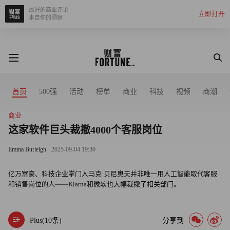
最好的商业评论
立即打开
来自你的洞察
首页
500强
活动
榜单
商业
科技
视频
商潮
商业
这家软件巨头裁撤4000个客服岗位
Emma Burleigh
2025-09-04 19:30
亿万富豪、科技企业掌门人马克·贝尼奥夫并非唯一用人工智能取代客服
和销售岗位的人——Klarna和微软也大幅裁撤了相关部门。
Plus(
10
条)
分享到