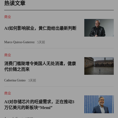
贝尼奥夫在播客中表示：“我们现已部署全渠道监管系统，
热读文章
用于协调人工智能客服和人工客服的协同工作。这无疑是过
去九个月里Salesforce最令人兴奋的进展。”
商业
况且，Salesforce裁撤客服岗位其实早有征兆。这位科技公
AI如何影响就业，黄仁勋给出最新判断
司首席执行官曾提到，人工智能客服已承担公司30%至50%
Marco Quiroz-Gutierrez
的工作量，并且客服与销售两类岗位最易被自动化取代。贝
5天前
尼奥夫称，通过以先进技术取代人力，Salesforce目前已削
商业
减17%的客服成本。
消费门槛陡增令美国人无处消遣，健康
代价随之而来
不过，自动化浪潮可能并不止于客服和销售两类岗位。贝尼
奥夫透露，他正在审视“所有职能部门”，研究如何让公司真
Catherina Gioino
3天前
正实现智能体化运营。
商业
多家企业裁员，人工智能员工取而代之
AI对存储芯片的旺盛需求，正在推动3
万亿美元的新板块“Memi”
首席执行官们曾矢口否认人工智能快速普及会导致大规模裁
员，如今却公开宣布以人工智能取代人工的计划。在行业巨