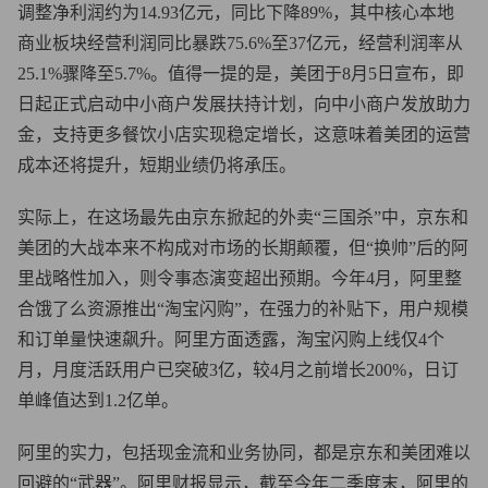
调整净利润约为14.93亿元，同比下降89%，其中核心本地
商业板块经营利润同比暴跌75.6%至37亿元，经营利润率从
25.1%骤降至5.7%。值得一提的是，美团于8月5日宣布，即
日起正式启动中小商户发展扶持计划，向中小商户发放助力
金，支持更多餐饮小店实现稳定增长，这意味着美团的运营
成本还将提升，短期业绩仍将承压。
实际上，在这场最先由京东掀起的外卖“三国杀”中，京东和
美团的大战本来不构成对市场的长期颠覆，但“换帅”后的阿
里战略性加入，则令事态演变超出预期。今年4月，阿里整
合饿了么资源推出“淘宝闪购”，在强力的补贴下，用户规模
和订单量快速飙升。阿里方面透露，淘宝闪购上线仅4个
月，月度活跃用户已突破3亿，较4月之前增长200%，日订
单峰值达到1.2亿单。
阿里的实力，包括现金流和业务协同，都是京东和美团难以
回避的“武器”。阿里财报显示，截至今年二季度末，阿里的