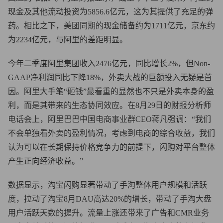
现金及其他流动投资为5856.6亿元，这为其提供了充足的弹
药。相比之下，美团同期的现金储备约为1711亿元，京东约
为2234亿元，与阿里的差距明显。
今年二季度阿里集团收入2476亿元，同比增长2%，但Non-
GAAP净利润同比下降18%，外卖大战的巨额投入无疑是首
因。阿里大手笔“砸钱”最看重的显然也不只是外卖本身的盈
利，而是其带来的生态协同效应。在8月29日的财报分析师
电话会上，阿里巴巴中国电商事业群CEO蒋凡强调：“我们
不会单独看外卖的盈利情况，考虑到电商的综合收益，我们
认为可以在长期保持价格竞争力的前提下，闪购对平台整体
产生正向经济收益。”
数据显示，淘宝闪购显著带动了手淘整体用户规模和活跃
度，拉动了淘宝8月DAU高达20%的增长，带动了手淘大盘
用户活跃天数的提升。流量上涨还带来了广告和CMR业务