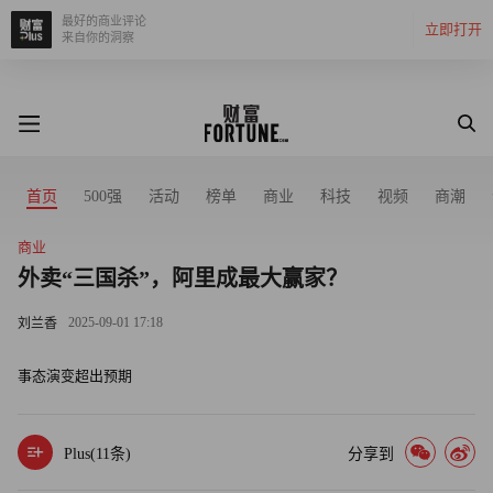
最好的商业评论
立即打开
来自你的洞察
首页
500强
活动
榜单
商业
科技
视频
商潮
商业
外卖“三国杀”，阿里成最大赢家？
2025-09-01 17:18
刘兰香
事态演变超出预期
Plus(
11
条)
分享到