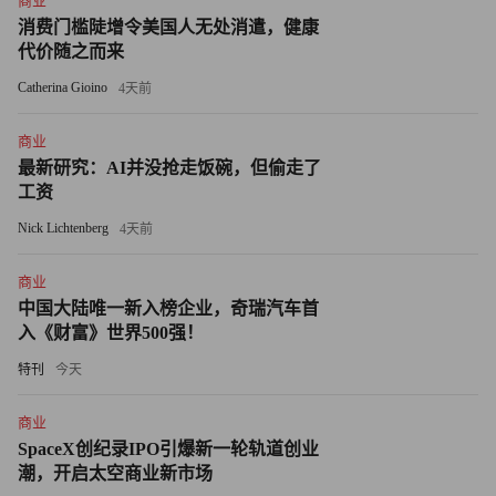
商业
元，同比增长220%，过去四个季度累计投入超1000亿元。
消费门槛陡增令美国人无处消遣，健康
这些投入已开始产生实际回报——第二季度阿里云营收近
代价随之而来
334亿元，同比增长26%，创下三年来最快增速，AI相关产
Catherina Gioino
4天前
品收入连续八个季度实现三位数增长。同时，通义大模型家
族已衍生出超过14万个模型，全球下载量破4亿次，开源生
商业
态初步成型。
最新研究：AI并没抢走饭碗，但偷走了
工资
阿里巴巴集团CEO吴泳铭在电话会上表示，AI技术对所有
Nick Lichtenberg
4天前
行业的改变升级以及AI与云计算的深度结合，是未来十年
技术领域最大的行业机会；以AI+云为核心的科技平台、购
商业
中国大陆唯一新入榜企业，奇瑞汽车首
物与生活服务融合的大消费平台，是阿里集团面临的两大历
入《财富》世界500强！
史性战略机遇，“未来三年，阿里巴巴将以创业心态再出
特刊
今天
发，以驱动业务强劲增长为核心目标，对核心业务持续投入
提升竞争优势、获得长期增长充满信心。”
商业
SpaceX创纪录IPO引爆新一轮轨道创业
对于三家巨头的表现，资本市场也正在用脚投票。阿里财报
潮，开启太空商业新市场
公布的当日，其美股股价飙涨13%。以港股来看，今年以来