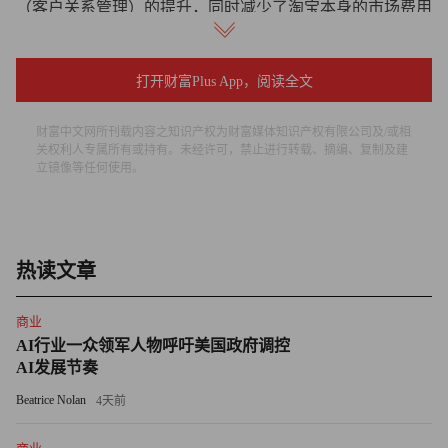
（客户关系管理）的提升，同时减少了淘宝本身的市场费用
投入。
打开财富Plus App，阅读全文
第二季度总营收超3500亿元但净利润接近腰斩的京东，同样
试图通过外卖业务带动整体生态。京东财报显示，外卖带来
财富中文网所刊载内容之知识产权为财富媒体知识产权有限公司及/或相
的新用户，在商超品类的交叉销售比例提升了35%，日用百
关权利人专属所有或持有。未经许可，禁止进行转载、摘编、复制及建
货收入同比增长16%。京东管理层在财报会上也强调：“外
立镜像等任何使用。
卖业务不是孤立板块，而是深度融入京东生态，与零售、物
流业务实现协同增效，不追求短期盈利，而是长期市场份额
与用户心智的占领”。
热读文章
而与外卖和即时零售相比，市场更期待看到的，依然是巨头
商业
们在AI方面的战略决心和成果——阿里的这份财报以及分
AI行业一众领军人物呼吁美国政府调控
析师电话会上高管的回应在这两个方面都给出了超预期的回
AI发展节奏
答。
Beatrice Nolan
4天前
仅在第二季度，阿里在云计算和AI的资本支出就达到386亿