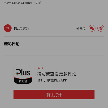
Marco Quiroz-Gutierrez
5天前
阿里股价累涨近60%，京东和美团股价则分别下跌约10%和
32%。这种分化表明投资者似乎更看好阿里的战略布局和长
期价值，尽管其短期利润也受到冲击。
Plus(
11
条)
分享到
不过，随着夏季旺季高峰结束，平台补贴预计也将逐步缓
解。瑞银报告指出，当竞争尘埃落定时（可能进入四季
精彩评论
度），竞争焦点将转向服务差异化、生态系统协同效应和运
营效率。这意味着投资者将看到一场更为复杂的多维竞争：
阿里凭借其强大的现金流和生态协同能力持续进攻；美团依
靠其成熟的本地生活服务体系努力“守擂”；京东则通过供应
评论
链整合寻找差异化优势。
撰写或查看更多评论
请打开财富Plus APP
同时值得关注的是，在经过市场监管总局两次约谈后，三大
平台近日罕见同步发声，承诺抵制恶性竞争、规范促销行
前往打开
为，同时提出多项限制补贴行为的举措。这场外卖大战的终
局，或许不是谁彻底打败谁，而是各自在新的平衡点上找到