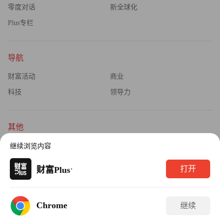
零度对话
新全球化
Plus专栏
导航
财富活动
商业
科技
领导力
其他
杂志订阅
公司介绍
继续浏览内容
隐私政策
广告业务
·
打开
财富Plus
Copyright © 2026财富媒体知识产权有限公司
Chrome
继续
版权所有，未经书面许可，任何机构不得转载