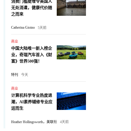
消费门槛陡增令美国人
无处消遣，健康代价随
之而来
Catherina Gioino
5天前
商业
中国大陆唯一新入榜企
业，奇瑞汽车首入《财
富》世界500强！
特刊
今天
商业
计算机科学专业热度退
潮，AI素养辅修专业应
运而生
Heather Hollingsworth，美联社
4天前