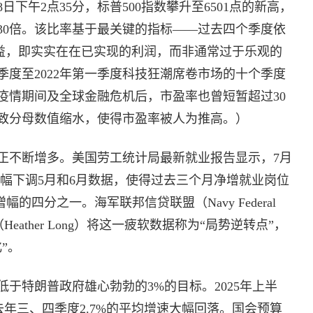
日下午2点35分，标普500指数攀升至6501点的新高，
30倍。该比率基于最关键的指标——过去四个季度依
收益，即实实在在已实现的利润，而非通常过于乐观的
四季度至2022年第一季度科技狂潮席卷市场的十个季度
疫情期间及全球金融危机后，市盈率也曾短暂超过30
致分母数值缩水，使得市盈率被人为推高。）
正不断增多。美国劳工统计局最新就业报告显示，7月
大幅下调5月和6月数据，使得过去三个月净增就业岗位
的四分之一。海军联邦信贷联盟（Navy Federal
朗（Heather Long）将这一疲软数据称为“局势逆转点”，
”。
于特朗普政府雄心勃勃的3%的目标。2025年上半
去年三、四季度2.7%的平均增速大幅回落。国会预算