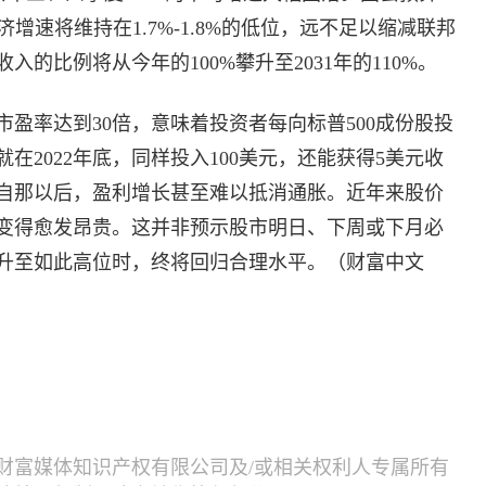
经济增速将维持在1.7%-1.8%的低位，远不足以缩减联邦
的比例将从今年的100%攀升至2031年的110%。
盈率达到30倍，意味着投资者每向标普500成份股投
就在2022年底，同样投入100美元，还能获得5美元收
自那以后，盈利增长甚至难以抵消通胀。近年来股价
变得愈发昂贵。这并非预示股市明日、下周或下月必
升至如此高位时，终将回归合理水平。（财富中文
财富媒体知识产权有限公司及/或相关权利人专属所有