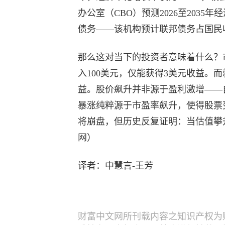
办公室（CBO）预测2026至2035年
债务——该机构预计联邦债务占国民收入
那么这对当下的投资者意味着什么？市
入100美元，仅能获得3美元收益。而
益。股价飙升并非源于盈利激增——
暴涨纯粹源于市盈率飙升，使得股票
将崩盘，但历史反复证明：当估值攀
网）
译者：中慧言-王芳
财富中文网所刊载内容之知识产权为