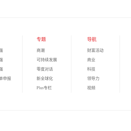
专题
导航
强
商潮
财富活动
强
可持续发展
商业
强
零度对话
科技
榜单申报
新全球化
领导力
Plus专栏
视频