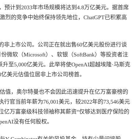
预计到2033年市场规模将达到4.8万亿美元。据首席
场激烈的竞争中始终保持领先地位，ChatGPT已积累高
的非上市公司。公司正在就出售60亿美元股份进行谈
（Microsoft）、软银（SoftBank）等投资者注
跃升至5,000亿美元。此举将使OpenAI超越埃隆·马斯克
3,500亿美元估值位居非上市公司榜首。
羡的估值，奥尔特曼也不会因此迅速提升在亿万富豪榜的
当前年薪为76,001美元，较2022年的73,546美元
位亿万富豪级科技领袖称其薪资“仅够达到医疗保险的
enAI没有任何股权。
与Y Combinator有关的风投基金，持有少量间接股