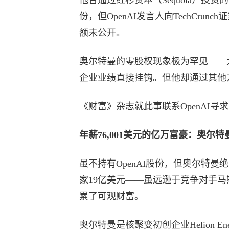
份，但OpenAI发言人向TechCr
额未公开。
奥尔特曼的零股权现象极为罕见——
企业业绩直接挂钩。但他却通过其他
《财富》杂志就此事联系OpenAI寻
年薪76,001美元的亿万富豪：奥尔
虽不持有OpenAI股份，但奥尔特
家19亿美元——虽远逊于竞争对手马
累了可观财富。
奥尔特曼是核聚变初创企业Helion E