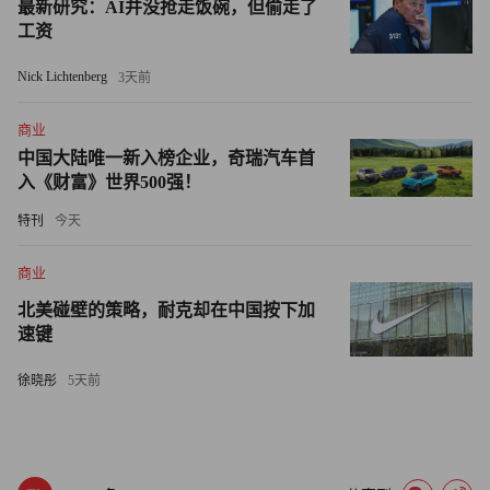
最新研究：AI并没抢走饭碗，但偷走了
工资
帕尔特鲁称，由于超级游艇制造商的生产计划排期极为紧
张，任何有意购买“突破号”的人都应做好支付溢价的准备，
Nick Lichtenberg
3天前
而非苦等四到五年以获得新游艇。
商业
“在这个层面上，时间是无价的。”他表示，“许多买家更倾
中国大陆唯一新入榜企业，奇瑞汽车首
向于即时拥有，而不是等待多年。”
入《财富》世界500强！
特刊
今天
关于“突破”号的出售，另一个有趣的点在于，据报道盖茨从
未登上过这艘游艇，尽管它现已挂牌出售，并将于九月在摩
商业
纳哥游艇展上展出。
北美碰壁的策略，耐克却在中国按下加
速键
帕尔特鲁表示，每艘超级游艇都是独一无二的，而就“突破
号”而言，新主人买到的远不止一艘船。
徐晓彤
5天前
他表示：“您购买的是前瞻性技术和创新标杆，再加上其无
可比拟的出身，鲜少有游艇能与之媲美。说实话，又有多少
人能宣称自己买下了比尔·盖茨的游艇呢？”（财富中文网）