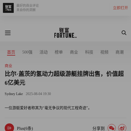
最好的商业评论
立即打开
来自你的洞察
首页
500强
活动
榜单
商业
科技
视频
商潮
商业
比尔·盖茨的氢动力超级游艇挂牌出售，价值超
6亿美元
Sydney Lake
2025-08-04 19:30
一位游艇爱好者称其为“毫无争议的现代工程奇迹”。
Plus(
6
条)
分享到