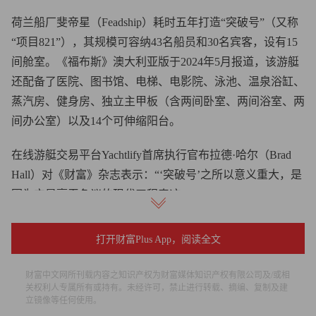
荷兰船厂斐帝星（Feadship）耗时五年打造“突破号”（又称
“项目821”），其规模可容纳43名船员和30名宾客，设有15
间舱室。《福布斯》澳大利亚版于2024年5月报道，该游艇
还配备了医院、图书馆、电梯、电影院、泳池、温泉浴缸、
蒸汽房、健身房、独立主甲板（含两间卧室、两间浴室、两
间办公室）以及14个可伸缩阳台。
在线游艇交易平台Yachtlify首席执行官布拉德·哈尔（Brad
Hall）对《财富》杂志表示：“‘突破号’之所以意义重大，是
因为它是毫无争议的现代工程奇迹。”
这是因为“突破号”是全球首艘氢燃料电池超级游艇，而这正
打开财富Plus App，阅读全文
是其价格高得令人咋舌的缘由所在，游艇平台YachtWay首
席执行官海戈·帕尔特鲁（Heigo Paartalu）向《财富》杂志
财富中文网所刊载内容之知识产权为财富媒体知识产权有限公司及/或相
解释道。
关权利人专属所有或持有。未经许可，禁止进行转载、摘编、复制及建
立镜像等任何使用。