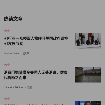
“‘突破号’实至名归，堪称创新领域当之无愧的重大突破与
里程碑。”帕尔特鲁说道，他领导的平台堪比游艇界的
Zillow。“它是全球唯一一艘氢动力私人游艇，建造这样的
热读文章
游艇需要极高的精度标准，因为任何氢泄漏都可能造成灾难
性后果。”
商业
AI行业一众领军人物呼吁美国政府调控
帕尔特鲁解释道，全球具备建造此类游艇能力的船厂屈指可
AI发展节奏
数，而斐帝星能成功打造“突破号”并不令人意外，因为它被
公认为全球最顶尖的船厂之一。
Beatrice Nolan
3天前
帕尔特鲁表示，大多数游艇主人都优先考虑最大化内部空
商业
间，而“突破号”的设计却主要聚焦于气候因素，其发动机舱
消费门槛陡增令美国人无处消遣，健康
所占空间远超传统游艇推进系统。
代价随之而来
Catherina Gioino
4天前
“这是一个极具魄力、毫不妥协的选择。”帕尔特鲁补充道。
盖茨还深度参与了Breakthrough Energy等清洁能源项目，该
商业
项目致力于支持开发减少温室气体排放技术的初创企业。