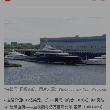
“突破号”超级游艇。图片来源：Photo courtesy YachtWay.com
• 这艘价值6.45亿美元、长390英尺（约合118.9米）的“突破
号”超级游艇——虽长期与亿万富翁比尔·盖茨（Bill Gates）