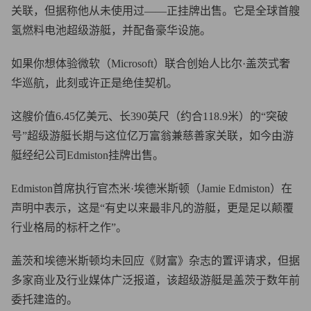
关联，但据称他从未使用过——正挂牌出售。它是全球首艘
氢燃料电池超级游艇，并配备豪华设施。
如果你想体验微软（Microsoft）联合创始人比尔·盖茨式奢
华巡航，此刻或许正是绝佳契机。
这艘价值6.45亿美元、长390英尺（约合118.9米）的“突破
号”超级游艇长期与这位亿万富翁兼慈善家关联，如今由游
艇经纪公司Edmiston挂牌出售。
Edmiston首席执行官杰米·埃德米斯顿（Jamie Edmiston）在
声明中表示，这是“有史以来最非凡的游艇，更是足以颠覆
行业格局的标杆之作”。
盖茨和埃德米斯顿均未回应《财富》杂志的置评请求，但据
多家商业及行业媒体广泛报道，该超级游艇是盖茨于数年前
委托建造的。