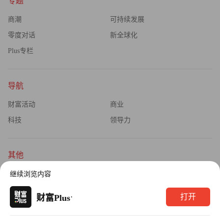
专题
商潮
可持续发展
零度对话
新全球化
Plus专栏
导航
财富活动
商业
科技
领导力
其他
杂志订阅
公司介绍
继续浏览内容
隐私政策
广告业务
·
打开
财富Plus