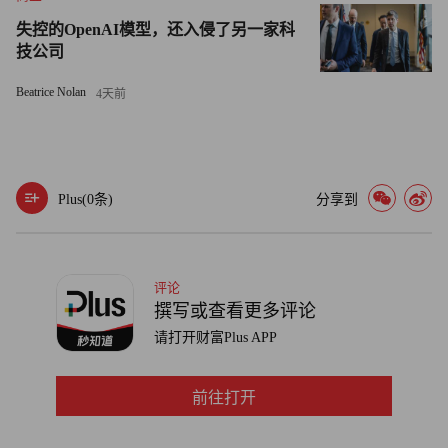
失控的OpenAI模型，还入侵了另一家科
扎克海姆对《财富》杂志表示：“从经济层面考量，这根本
技公司
难以实现，尤其是在我们所在的圣地亚哥这样住房成本位居
Beatrice Nolan
4天前
全国前列的地区。”合买或建造附属住宅单元“让他们能够以
远低于直接购房的价格解决住房问题。”
专家表示，虽然我们可能不会再经历类似嬉皮士运动的浪
潮，但Z世代和千禧一代的合买趋势将会持续下去。
Plus(
0
条)
分享到
“与20世纪70年代的反主流文化集体生活实验不同——这些
实验伴随更广泛的文化变革兴起，后因经济好转而消退——
评论
如今的合买住房现象源于严峻的经济现实。”诺瓦克表示。
撰写或查看更多评论
高房价和抵押贷款利率等迹象“都表明合买住房并非只是短
请打开财富Plus APP
暂尝试，它极有可能成为一种永久的、常态化的购房途
径。”（财富中文网）
前往打开
译者：中慧言-王芳