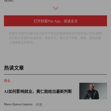
全美范围内的集体生活现象
打开财富Plus App，阅读全文
康涅狄格州费尔菲尔德县科威国际不动产（Coldwell
Banker）房地产经纪人帕蒂·库珀（Patti Cooper）告诉《财
财富中文网所刊载内容之知识产权为财富媒体知识产权有限公司及/或相
富》杂志，自疫情以来房价一路飙升，在她所处的房地产市
关权利人专属所有或持有。未经许可，禁止进行转载、摘编、复制及建
立镜像等任何使用。
场中，合买趋势正愈发盛行。根据美国房地产经纪人协会
（NAR）的数据，抵押贷款利率仍接近7%，美国人需年收
入达到六位数才能负担得起中位数房价的住房，目前这一数
字已超过42.2万美元。
热读文章
她表示，父母已出售自有住房，并与子女共同出资购置带有
商业
独立姻亲公寓的独栋住宅。虽然这种模式成效颇佳，但年轻
一代仍希望拥有自己的空间。
AI如何影响就业，黄仁勋给出最新判断
“兄弟姐妹也因租金上涨而选择合买住房，这样更为划算，”
Marco Quiroz-Gutierrez
5天前
她补充道，“另一个原因是学生贷款债务使个人申请抵押贷