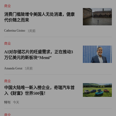
商业
款的难度增加。”
消费门槛陡增令美国人无处消遣，健康
马萨诸塞州Property Checker公司的首席房地产研究员兼分析
代价随之而来
师埃琳娜·诺瓦克（Elena Novak）也向《财富》杂志透露，
Catherina Gioino
3天前
过去两年间，更多Z世代和千禧一代购房者选择“联合购置”
房产。
商业
AI对存储芯片的旺盛需求，正在推动3
“起初，是两兄弟姐妹或关系亲密的大学好友凑钱购买一套
万亿美元的新板块“Memi”
单人无力承担的公寓，”诺瓦克说，“如今，我看到有同事三
人组，甚至还有四人小团体在寻找房源。”
Amanda Gerut
5天前
“相较于五年前，这种趋势的增长态势一目了然，”她继续说
商业
道，“当时除已婚夫妇外，合买住房的情况基本不存在。”
中国大陆唯一新入榜企业，奇瑞汽车首
入《财富》世界500强！
根据Better Place Design and Build首席执行官巴·扎克海姆
特刊
今天
（Bar Zakheim）的说法，Z世代的另一种常见合住选择是在
父母的房产上建造附属住宅单元（ADUs）。
商业