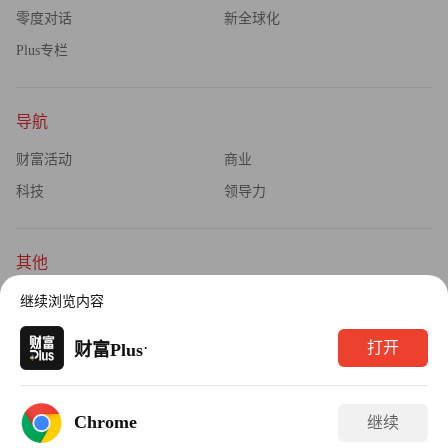
零度对话
新全球化
Plus专栏
导航
财富活动
商业
科技
领导力
其他
杂志订阅
公司介绍
继续浏览内容
隐私政策
广告业务
·
打开
财富Plus
Copyright © 2026财富媒体知识产权有限公司
Chrome
继续
版权所有，未经书面许可，任何机构不得转载