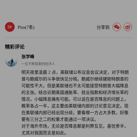
Plus(
7
条)
分享到
精彩评论
张学峰
一位不断探索的经济人
明天夜里凌晨 2 点，美联储公布议息会议决定，对于特朗
普与鲍威尔的斗争很快见分晓。鲍威尔继续硬刚特朗普的
可能性不大，但是美联储也不太可能接受特朗普大幅降息
的主张。结合近期美国通胀率、就业指数和经济增长率的
情况，小幅降息确有可能。可以说在是否降息的问题上，
概率各占一半，这主要由美联储内部的讨论意见决定。现
在美联储内部已经出现分歧，要看哪一方占大多数，好像
要有三分之二的权重才能通过一项决议。
对于海外市场，无论是否降息都是利弊互见，喜忧参半，
尤其对我国而言是如此。