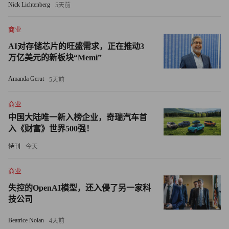
Nick Lichtenberg
5天前
该团队表示：“我们的预测亦应视为对市场接受的‘金发姑娘
商业
情景’的挑战。在该情景中，未来一年，美国经济将保持稳
AI对存储芯片的旺盛需求，正在推动3
健增长，通胀回落，且美联储采取宽松政策。”（财富中文
万亿美元的新板块“Memi”
网）
Amanda Gerut
5天前
译者：刘进龙
商业
审校：汪皓
中国大陆唯一新入榜企业，奇瑞汽车首
入《财富》世界500强！
特刊
今天
商业
失控的OpenAI模型，还入侵了另一家科
技公司
Beatrice Nolan
4天前