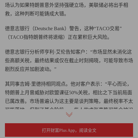
场认为如果特朗普意外坚持强硬立场，美联储必将出手相
救，这种判断可能铸成大错。
德意志银行（Deutsche Bank）警告，这种“TACO交易”
（TACO指特朗普终将退缩）正在累积巨大风险。
德意志银行分析师亨利·艾伦告知客户：“市场显然未消化这
些高额关税，最终结果或仅在截止时刻揭晓，可能导致市场
剧烈反应并加剧波动。”
其同事吉姆·里德持相同观点。他对客户表示：“平心而论，
特朗普上月曾威胁对欧盟课征50%关税，相比之下当前局面
已属改善。市场普遍认为这主要是谈判策略，最终税率不太
可能落地。但到了某个阶段，一些人的虚张声势可能会被识
破。当前美国风险市场逼近高位，债券市场相对稳定，特朗
普面临让步压力较小。若8月1日真的在交投清淡的假期市场
打开财富Plus App，阅读全文
开征巨额关税，市场反应可能相当剧烈。"