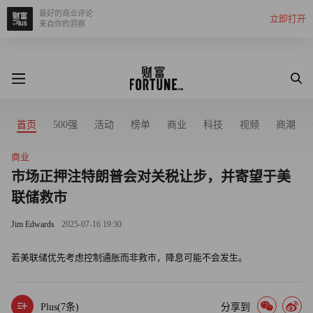
最好的商业评论
立即打开
来自你的洞察
首页
500强
活动
榜单
商业
科技
视频
商潮
商业
市场正押注特朗普会对关税让步，并寄望于美
联储救市
Jim Edwards
2025-07-16 19:30
若美联储优先考虑控制通胀而非救市，降息可能不会发生。
Plus(
7
条)
分享到