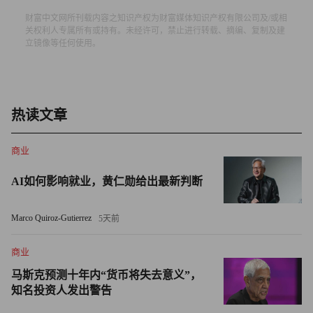
财富中文网所刊载内容之知识产权为财富媒体知识产权有限公司及/或相
高盛（Goldman Sachs）也持同样的立场。卡马克夏·特里维
关权利人专属所有或持有。未经许可，禁止进行转载、摘编、复制及建
立镜像等任何使用。
迪及其团队向客户表示：“市场参与者和我们的经济学家多
预期这些关税不会生效。经历今年数次相同模式后，市场可
能已判定当前宣布的税率过高而难以为继。”
热读文章
瑞银（UBS）的保罗·多诺万同样指出：“金融市场似乎笃定
特朗普最终会从其最新贸易关税威胁中退缩。”
商业
市场似乎还假设，若“TACO交易”策略失败，美联储必会救
AI如何影响就业，黄仁勋给出最新判断
市。但若关税推升通胀，美联储将无法如市场当前预期的那
样实施降息。
Marco Quiroz-Gutierrez
5天前
摩根大通的布鲁斯·卡斯曼团队预测，随着关税冲击引发供
商业
给端震荡，下半年经济将呈现“滞胀倾向”。他们上周末告知
马斯克预测十年内“货币将失去意义”，
客户：“该预测与市场定价之间出现惊人的脱节，后者预期
知名投资人发出警告
企业盈利大幅增长且美国通胀几无上行压力。”