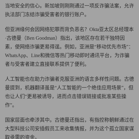
当地安全的信心。新加坡则刚刚通过一项反诈骗法案，允许
执法部门冻结诈骗受害者的银行账户。
但亚洲缘何会因网络犯罪而背负恶名？Okta亚太区总经理本
·古德曼（Ben Goodman）指出，该地区存在若干独特因
素，使网络诈骗更易得逞。例如，亚洲是“移动优先市场”：
WhatsApp、Line和微信等热门移动即时通讯平台，为诈骗
者与受害者建立直接联系提供了便利。
人工智能也在助力诈骗者克服亚洲的语言多样性问题。古德
曼提到，机器翻译虽是“人工智能的一个绝佳应用场景”，但
也让人们“更易被诱导，进而点击错误链接或批准某些操
作”。
国家层面也牵涉其中。古德曼还指出，有指控称朝鲜通过在
大型科技公司安插假员工来收集情报，并为这个孤立国家谋
取亟需的资金。