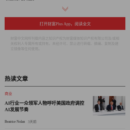
新风险：“影子”人工智能
打开财富Plus App，阅读全文
古德曼对工作场所中人工智能带来的新风险表示担忧：“影
子”人工智能，即员工使用私人账户访问人工智能模型，从
财富中文网所刊载内容之知识产权为财富媒体知识产权有限公司及/或相
而不受公司监管。他解释道：“比如，有人在筹备业务审查
关权利人专属所有或持有。未经许可，禁止进行转载、摘编、复制及建
立镜像等任何使用。
所需的演示文稿时，会使用个人账户登录ChatGPT来生成图
像。”
这可能导致员工在不知情的情况下将机密信息上传到公共人
热读文章
工智能平台，从而“在信息泄露方面产生潜在的巨大风险”。
商业
图片来源：Courtesy of Okta
AI行业一众领军人物呼吁美国政府调控
AI发展节奏
代理型人工智能还可能模糊个人身份与职业身份之间的界
限：例如，部分内容与个人邮箱绑定，而非企业邮箱。他解
Beatrice Nolan
3天前
释道：“作为企业用户，公司会为我配备应用程序，并期望