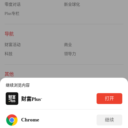
零度对话
新全球化
Plus专栏
导航
财富活动
商业
科技
领导力
其他
杂志订阅
公司介绍
继续浏览内容
隐私政策
广告业务
·
打开
财富Plus
Copyright © 2026财富媒体知识产权有限公司
Chrome
继续
版权所有，未经书面许可，任何机构不得转载