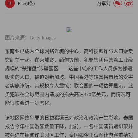
Plus(
0
条)
分享到
图片来源：Getty Images
东南亚已成为全球网络诈骗的中心，高科技欺诈与人口贩卖
交织在一起。在柬埔寨、缅甸等国，犯罪集团运营着工业级
规模的“杀猪盘”诈骗园区——这些中心的工作人员多为惨遭
贩卖的人口，被迫对新加坡、中国香港等较富裕市场的受害
者实施诈骗。其规模令人震惊：联合国的一项估算显示，此
类犯罪在全球范围内造成的损失高达370亿美元，而情况可
能很快会进一步恶化。
该地区网络犯罪的日益猖獗已对政治和政策产生影响。泰国
报告今年中国游客数量下降，此前，一名中国演员遭绑架并
被强迫在缅甸诈骗园区工作；泰国如今正试图让游客重拾对