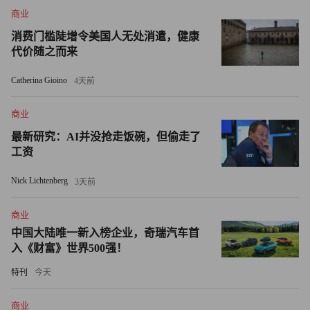
商业
能够监管我的使用方式。”
消费门槛陡增令美国人无处消遣，健康
但他补充道：“我从不使用个人账户访问企业服务，也绝不
代价随之而来
会用企业账户访问个人服务。区分用户身份——无论是工作
Catherina Gioino
4天前
中使用工作服务，还是生活中使用个人服务——是我们对客
户身份和企业身份的核心考量。”
商业
最新研究：AI并没抢走饭碗，但偷走了
对古德曼而言，这正是事情变得复杂的地方。人工智能代理
工资
被赋予了代表用户做出决策的权力——这就意味着，必须明
确用户是以个人身份还是企业身份在开展行动。
Nick Lichtenberg
3天前
古德曼警告称：“一旦个人身份被盗用，骗子便能迅速窃取
商业
中国大陆唯一新入榜企业，奇瑞汽车首
资金或者损害声誉，其影响范围会大得多。”（财富中文
入《财富》世界500强！
网）
特刊
今天
译者：中慧言-王芳
商业