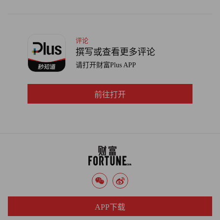
这一步，因此Phillips 66是一个极端的特例。”
虽然目前尚不清楚慧与科技与埃利奥特之间究竟发生了什
评论
么，但慧与科技董事会很可能正在与这个新股东进行谈判。
撰写或查看更多评论
请打开财富Plus APP
慧与科技对《财富》杂志表示，它对此举表示欢迎：“慧与
科技及董事会就一系列问题与股东保持持续对话。虽然我们
前往打开
不对可能与任何股东进行的特定沟通发表评论，但我们重视
所有股东以及其他所有利益相关者的建设性意见。”（财富
中文网）
译者：刘进龙
审校：汪皓
APP下载