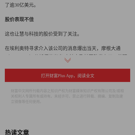
了逾30亿美元。
股价表现不佳
这也让慧与科技的股价受到了关注。
在埃利奥特寻求介入该公司的消息爆出当天，摩根大通
（JPMorgan）分析师萨米克·查特吉及其团队发布了一份研
究报告，称埃利奥特很可能是在：“（1）解决慧与科技作为
独立实体相较同行企业的股票交易折价问题；以及（2）改
打开财富Plus App，阅读全文
善慧与科技的执行力和效率，以更好地对标戴尔（Dell）和
思科（Cisco）等顶尖同行。”
财富中文网所刊载内容之知识产权为财富媒体知识产权有限公司及/或相
关权利人专属所有或持有。未经许可，禁止进行转载、摘编、复制及建
立镜像等任何使用。
查特吉还发布了一份残酷的表格，比较了慧与科技与戴尔、
思科和NetApp的业绩数据。表格显示，慧与科技每名员工
仅创造49.4万美元收入，而戴尔为88.5万美元。
热读文章