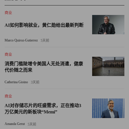
商业
AI如何影响就业，黄仁勋给出最新判断
Marco Quiroz-Gutierrez
5天前
商业
消费门槛陡增令美国人无处消遣，健康
代价随之而来
在美国司法部放弃对其收购瞻博网络（Juniper Networks）计
划的调查后，慧与科技的股价近期有所上涨。但即便如此，
Catherina Gioino
3天前
自2018年以来，慧与科技的股价仅上涨了48%，至略高于每
商业
股21美元。与此同时，标普500指数上涨了135%。对于一家
本应能从人工智能热潮中获益匪浅的科技公司来说，如此表
AI对存储芯片的旺盛需求，正在推动3
万亿美元的新板块“Memi”
现可谓惨淡。
Amanda Gerut
5天前
埃利奥特倾向于避免代理权之争