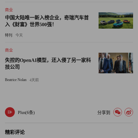
商业
内里担任CEO已有七年。与此同时，慧与科技的12名董事
中国大陆唯一新入榜企业，奇瑞汽车首
会成员中有6人任职已达10年或更久。董事会主席帕特丽夏
入《财富》世界500强！
·F·罗素自2015年起任职。这意味着或许是时候注入新鲜血
特刊
今天
液了。
商业
但罢免内里可能并非埃利奥特的计划。
失控的OpenAI模型，还入侵了另一家科
技公司
另一个选择是慧与科技给予埃利奥特一个董事会席位，并就
公司实现逆转的战略达成一致。在埃利奥特的另一次行动
Beatrice Nolan
4天前
中，其对炼油公司Phillips 66发起攻势，该投资基金曾向股
东发出呼吁，表明它实际上更倾向于与公司达成相互协议，
而不是通过股东代理投票升级为全面内战。
Plus(
6
条)
分享到
埃利奥特当时表示：“过去15年里，我们与200多家公司合
作，达成了互利共赢、提升股东价值的解决方案。在此期
精彩评论
间，我们仅在其他三次情况下不得不推进到美国代理权之争