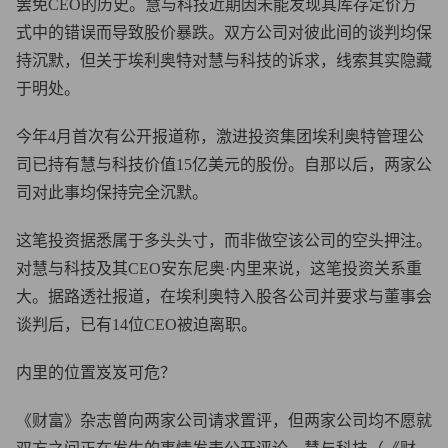
罢免CEO的历史。慧与科技近期因未能发现其库存定价方
式中的错误而导致股价暴跌。双方公司对彼此间的谈判均保
持沉默，但关于埃利奥特对慧与科技的诉求，线索其实隐藏
于明处。
今年4月首次有公开报道称，激进投资集团埃利奥特管理公
司已持有慧与科技价值15亿美元的股份。自那以后，两家公
司对此事均保持完全沉默。
这笔投资据悉属于多头头寸，而非做空该公司的空头押注。
对慧与科技及其CEO安东尼奥·内里来说，这笔投资关系重
大。据路透社报道，在埃利奥特入股各公司并要求与董事会
谈判后，已有14位CEO被迫离职。
内里的位置岌岌可危？
《财富》杂志曾向两家公司请求置评，但两家公司均不愿就