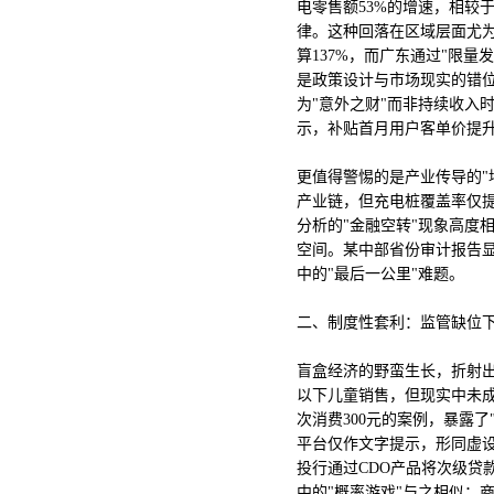
电零售额53%的增速，相较
律。这种回落在区域层面尤为
算137%，而广东通过"限量
是政策设计与市场现实的错位
为"意外之财"而非持续收入
示，补贴首月用户客单价提升
更值得警惕的是产业传导的"堰
产业链，但充电桩覆盖率仅提
分析的"金融空转"现象高度
空间。某中部省份审计报告显
中的"最后一公里"难题。
二、制度性套利：监管缺位
盲盒经济的野蛮生长，折射
以下儿童销售，但现实中未成
次消费300元的案例，暴露
平台仅作文字提示，形同虚设
投行通过CDO产品将次级贷
中的"概率游戏"与之相似：商