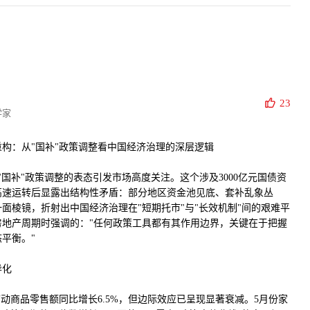
23
学家
构：从"国补"政策调整看中国经济治理的深层逻辑
关于"国补"政策调整的表态引发市场高度关注。这个涉及3000亿元国债资
高速运转后显露出结构性矛盾：部分地区资金池见底、套补乱象丛
面棱镜，折射出中国经济治理在"短期托市"与"长效机制"间的艰难平
房地产周期时强调的："任何政策工具都有其作用边界，关键在于把握
平衡。"
异化
带动商品零售额同比增长6.5%，但边际效应已呈现显著衰减。5月份家