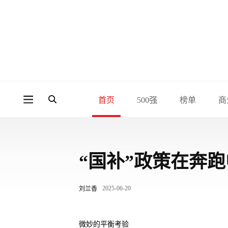
首页
500强
榜单
商
“国补”政策在奔
2025-06-20
刘兰香
微妙的平衡考验