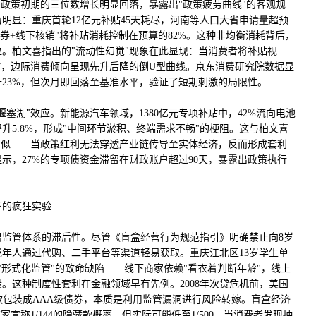
于政策初期的三位数增长明显回落，暴露出"政策疲劳曲线"的客观规
明显：重庆首轮12亿元补贴45天耗尽，河南等人口大省申请量超预
发券+线下核销"将补贴消耗控制在预算的82%。这种非均衡消耗背后，
。柏文喜指出的"流动性幻觉"现象在此显现：当消费者将补贴视
时，边际消费倾向呈现先升后降的倒U型曲线。京东消费研究院数据显
23%，但次月即回落至基准水平，验证了短期刺激的局限性。
塞湖"效应。新能源汽车领域，1380亿元专项补贴中，42%流向电池
升5.8%，形成"中间环节淤积、终端需求不畅"的梗阻。这与柏文喜
相似——当政策红利无法穿透产业链传导至实体经济，反而形成套利
示，27%的专项债资金滞留在财政账户超过90天，暴露出政策执行
下的疯狂实验
出监管体系的滞后性。尽管《盲盒经营行为规范指引》明确禁止向8岁
年人通过代购、二手平台等渠道轻易获取。重庆江北区13岁学生单
了"形式化监管"的致命缺陷——线下商家依赖"看衣着判断年龄"，线上
。这种制度性套利在金融领域早有先例。2008年次贷危机前，美国
款包装成AAA级债券，本质是利用监管漏洞进行风险转嫁。盲盒经济
家宣称1/144的隐藏款概率，但实际可能低至1/500。当消费者发现抽