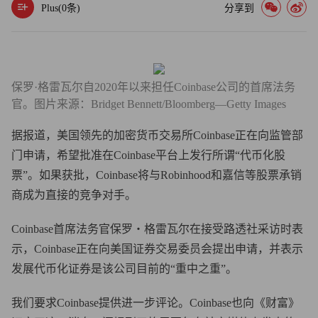
Plus(
0
条)
分享到
保罗·格雷瓦尔自2020年以来担任Coinbase公司的首席法务
官。图片来源：Bridget Bennett/Bloomberg—Getty Images
据报道，美国领先的加密货币交易所Coinbase正在向监管部
门申请，希望批准在Coinbase平台上发行所谓“代币化股
票”。如果获批，Coinbase将与Robinhood和嘉信等股票承销
商成为直接的竞争对手。
Coinbase首席法务官保罗・格雷瓦尔在接受路透社采访时表
示，Coinbase正在向美国证券交易委员会提出申请，并表示
发展代币化证券是该公司目前的“重中之重”。
我们要求Coinbase提供进一步评论。Coinbase也向《财富》