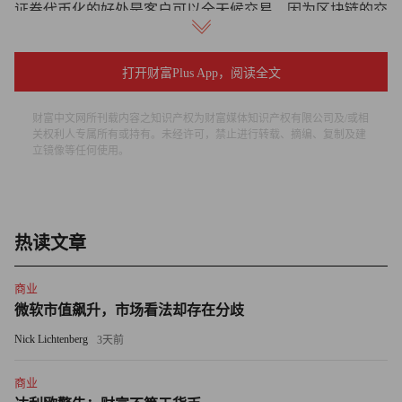
证券代币化的好处是客户可以全天候交易，因为区块链的交
易可以在全天任何时候进行，而不像华尔街的股票交易所一
样，受到交易时间的限制。
打开财富Plus App，阅读全文
Coinbase公司的首席财务官阿莱西亚・哈斯今年3月份曾透
财富中文网所刊载内容之知识产权为财富媒体知识产权有限公司及/或相
露，证券代币化一直是Coinbase公司长期追求的目标。2021
关权利人专属所有或持有。未经许可，禁止进行转载、摘编、复制及建
立镜像等任何使用。
年，也就是Coinbase公司IPO的那一年，该公司曾尝试将自
己的股票代币化投向市场。只是这个计划被拜登政府的证监
会主席加里・詹斯勒叫停了。但是特朗普政府对加密货币行
业的态度更加友好，因此，Coinbase也有了再度推进证券代
热读文章
币化的热情。
商业
哈斯表示：“我认为，现在美国的监管机构是支持产品创新
微软市值飙升，市场看法却存在分歧
的，也期望推动行业的发展。我很高兴我们或许能跟证监会
Nick Lichtenberg
3天前
特别工作组重启相关对话，也希望我们能够推出代币化证
券。”
商业