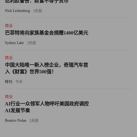
达利欧警告：财富不等于货币
格雷瓦尔表示，按照美国现行政策，多数提供证券交易服务
Nick Lichtenberg
3天前
的公司必须注册为股票经纪商，比如富达，再比如摩根士丹
利旗下的 E*Trade公司。但Coinbase并不具备这种资质。
商业
Coinbase若想让证监会对代币化证券开绿灯，申请途径之一
巴菲特将向家族基金会捐赠1400亿美元
就是让证监会开据“无异议函”。也就是说让证监会承诺不反
Sydney Lake
3天前
对代币化证券，或者不会建议有关部门采取执法行动。
商业
格雷瓦尔指出：“有了证监会开具的无异议函，代币化证券
中国大陆唯一新入榜企业，奇瑞汽车首
的发行方或者这些证券的二级交易平台就有了一定的信心和
入《财富》世界500强！
保障，这说明证监会已认可这一产品是合规的。”
特刊
今天
不过，我们目前尚不清楚Coinbase究竟是想通过“无异议
商业
函”，还是想通过其他法律途径，实现代币化证券的合法
AI行业一众领军人物呼吁美国政府调控
AI发展节奏
化。（财富中文网）
Beatrice Nolan
5天前
译者：朴成奎