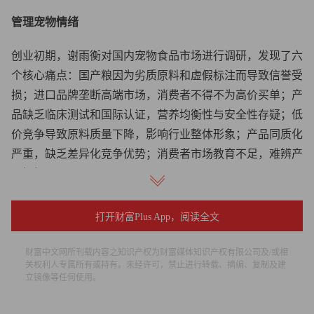
管理宠物情绪
创业初期，谢雨衡对国内宠物食品市场进行调研，发现了六
个核心痛点：国产粮因为劣质原料和虚假标注而导致信誉受
损；进口品牌垄断高端市场，消费者不得不为高价买单；产
品缺乏临床测试和国际认证，营养均衡性与安全性存疑；低
价竞争导致原料质量下降，影响行业整体形象；产品同质化
严重，缺乏差异化竞争优势；消费者市场教育不足，难辨产
品好坏。
更重要的是，她希望用天然草本原料建立宠物的全身心健
打开财富Plus App，阅读全文
康，让养宠人群重视宠物情绪。
财富中文网所刊载内容之知识产权为财富媒体知识产权有限公司及/或相
“关注宠物心理情绪健康是科学养宠的必然进化。”她说。现
关权利人专属所有或持有。未经许可，禁止进行转载、摘编、复制及建
立镜像等任何使用。
代研究证实，焦虑、压力、孤独等负面情绪会直接引发宠物
的免疫力下降、消化功能紊乱、代谢异常等连锁反应，甚至