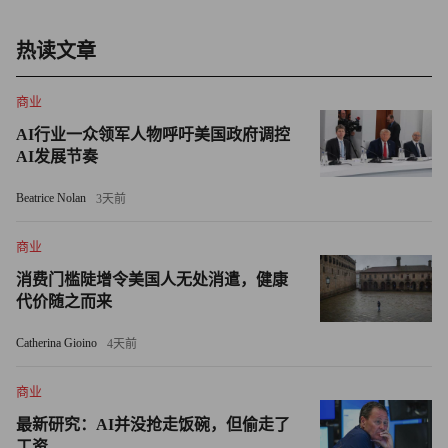
缩短寿命。
热读文章
所以，爱法百奥也将“关注宠物心理情绪健康”作为品牌的核
心主张之一。“情绪问题不仅是心理层面的波动，更是穿透
商业
生理屏障的‘系统性危机’。”她解释道，“我们希望通过情绪
AI行业一众领军人物呼吁美国政府调控
舒缓功效，以预防大于治疗的方法避免应激造成的后期健康
AI发展节奏
问题。”
Beatrice Nolan
3天前
为了确保产品功效，爱法百奥委托上海交大农生实验实习场
有限公司进行了周期性喂养测试，用科学数据证明产品的有
商业
效性。同时，谢雨衡坚持原料透明化，建立了可追溯的原料
消费门槛陡增令美国人无处消遣，健康
供应链体系，每批次产品和原料都进行留样。
代价随之而来
Catherina Gioino
4天前
尽管如此，挑战却不可避免：市场对宠物情绪管理需求的认
知缺失。作为新兴赛道，情绪舒缓功能尚未形成消费者心
商业
智，很多人对“宠物情绪管理”这一概念持怀疑态度。“做情
最新研究：AI并没抢走饭碗，但偷走了
绪管理宠粮？宠物又不会说话。”
工资