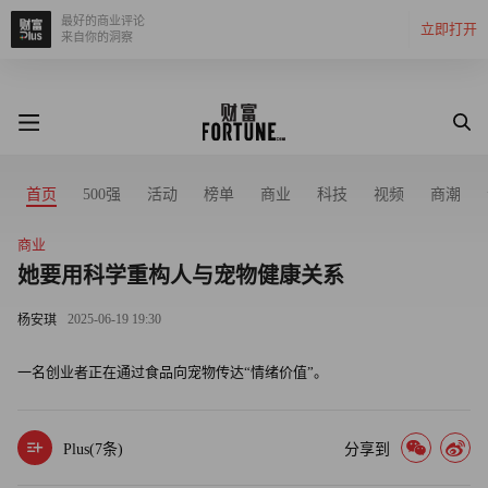
最好的商业评论
立即打开
来自你的洞察
首页
500强
活动
榜单
商业
科技
视频
商潮
商业
她要用科学重构人与宠物健康关系
2025-06-19 19:30
杨安琪
一名创业者正在通过食品向宠物传达“情绪价值”。
Plus(
7
条)
分享到