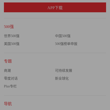
法百奥始终保持着对市场的敏感度，调整战略方向和产品策
略。
APP下载
在谢雨衡看来，宠物食品市场的竞争核心在于产品、渠道和
营销的协同发展。她比喻道：“产品是1，渠道和营销是后面
500强
的0。产品够硬，营销才能达到正面效果。渠道决定用户接
世界500强
中国500强
触产品的第一印象，营销则用来促动情感共鸣和消费。”
美国500强
500强榜单申报
专题
在产品方面，爱法百奥实现了三重创新：开发冻干鳕鱼肉松
包裹颗粒工艺，冻干工艺保留营养，肉松包裹让每口营养均
商潮
可持续发展
衡，避免大颗冻干导致犬猫挑食；通过上海交大喂养实验验
零度对话
新全球化
证功效，用科学数据说话；公开原料供应链信息，强化消费
Plus专栏
者信任。
谢雨衡始终保持着清醒的头脑：“我们要做长期主义者。产
导航
品要稳扎稳打，让前沿技术服务于动物健康，因为真正的速