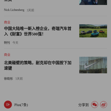
面对这种挑战，爱法百奥从战略和组织两个层面制定了应对
Nick Lichtenberg
3天前
策略。
商业
在战略上，公司增加专业背书，联合权威兽医师打造科普内
中国大陆唯一新入榜企业，奇瑞汽车首
容体系，强化产品功效的可信度。通过将宠物焦虑症状与健
入《财富》世界500强！
康隐患可视化，唤醒消费者的需求。在组织上，打造场景化
特刊
今天
内容矩阵，突出情绪管理是预防性健康投资的价值认知，降
低消费者的决策门槛。
商业
北美碰壁的策略，耐克却在中国按下加
“我们不是在创造需求，而是在补全科学养宠的拼图。”谢雨
速键
衡表示，“当越来越多的宠物主人意识到情绪健康对宠物的
徐晓彤
5天前
重要性时，他们就会理解我们的产品价值。”
家族智慧
作为正大家族的曾孙辈一员，谢雨衡从家族中学习到了三项
Plus(
7
条)
分享到
核心商业智慧。