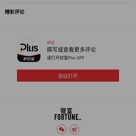
精彩评论
第一是诚信为本，良心产品。“商业潮流和营销策略会随着
时代不断变化，但良心产品永远是核心竞争力。”她说。在
爱法百奥的生产过程中，创始人参与从研发到生产的全部过
程，每一批次的原料都可追溯，每一项成分都如实标注，用
评论
诚信重建消费者对国产粮的信任。
撰写或查看更多评论
请打开财富Plus APP
第二是共赢思维。“把事业做长远不是从企业自身的利益出
发，而是要寻求为行业伙伴做大做强的宏观策略，创造更大
前往打开
的商业价值。”爱法百奥不仅关注自身的发展，还积极推动
整个宠物食品行业的进步。通过与供应商、渠道商、科研机
构等建立长期合作关系，实现了资源共享、优势互补，共同
推动行业的健康发展。
第三是与时俱进。“永远保持头脑清醒，要敏锐地观察趋势
和可能面临的困难，主动适应时代变化，保持先进性。”爱