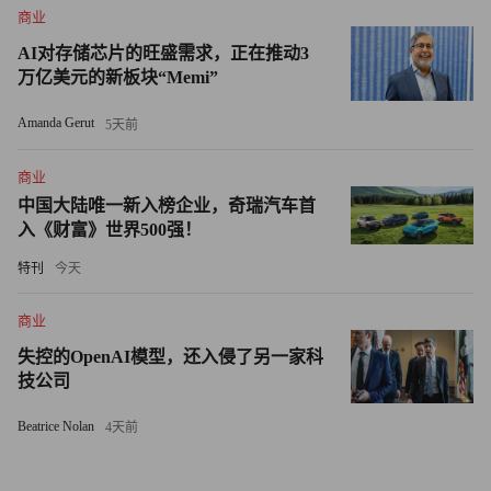
商业
府机构使用星链一事发出警告。
AI对存储芯片的旺盛需求，正在推动3
该委员会代理首席民主党议员斯蒂芬·F·林奇表示：“勇敢的
万亿美元的新板块“Memi”
举报者已向委员会分享了令人担忧且至关重要的信息，我们
Amanda Gerut
5天前
正在进行多项调查。安装星链可能导致敏感数据和信息暴露
给黑客、敌对国家或其他企图伤害美国人的人，从而危及国
商业
家安全。”
中国大陆唯一新入榜企业，奇瑞汽车首
入《财富》世界500强！
民主党参议员此前曾批评马斯克在太空探索技术公司
特刊
今天
（SpaceX）的职位与其在政府中的角色之间存在的潜在利
益冲突。
商业
失控的OpenAI模型，还入侵了另一家科
上个月，13名民主党参议员在致特朗普的信中，指控这位科
技公司
技大亨可能利用其政府职位，为其卫星互联网企业星链在海
外市场争取利润丰厚的私人合同。
Beatrice Nolan
4天前
参议员们敦促特朗普对这些交易展开调查并将结果公之于