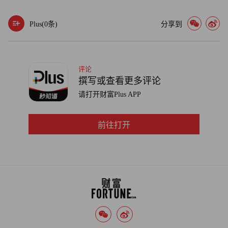
众。（财富中文网）
Plus(
0
条)
分享到
译者：刘进龙
审校：汪皓
评论
撰写或查看更多评论
请打开财富Plus APP
前往打开