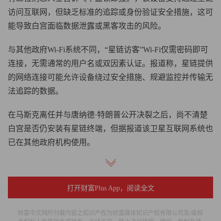
访问互联网，但缺乏标准的追踪或身份验证安全措施，这可
能导致白宫面临数据泄露或黑客攻击的风险。
与其他政府Wi-Fi系统不同，“星链访客”Wi-Fi仅需密码即可
连接，无需通常的用户名或双因素认证。报道称，星链提供
的网络连接可能允许设备绕过安全措施、规避监控并传输无
法追踪的数据。
在马斯克离任并与唐纳德·特朗普公开决裂之后，尚不清楚
白宫是否仍安装有星链终端，但据报道该卫星互联网系统也
已在其他政府机构使用。
白宫代表未立即回应《财富》杂志的置评请求。
打开财富Plus App，阅读全文
然而，特勤局发言人安东尼·古列尔米对《华盛顿邮报》表
示：“我们知晓政府效率部的出发点是为了改善园区网络连
财富中文网所刊载内容之知识产权为财富媒体知识产权有限公司及/或相
接，并不认为此事会构成安全事故或安全漏洞。”