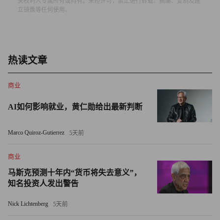
关权利人专属所有或持有。未经许可，禁止进行转载、摘编、复制及建
立镜像等任何使用。
安全隐患
星链的卫星连接通常被认为比美国传统的电信网络更难被黑
客入侵，后者过去曾遭外国对手攻破。
热读文章
然而，这层额外的安全保护并未解决核心问题：即无法监控
商业
或控制从白宫流出的数据。
AI如何影响就业，黄仁勋给出最新判断
有消息人士对《华盛顿邮报》表示，卫星连接带来的任何额
外安全保障无法解决对受限数据对外传输的监控问题。
Marco Quiroz-Gutierrez
5天前
缺乏日志记录和身份验证意味着恶意软件可能悄无声息地渗
商业
透到内部，这比数据泄露构成的风险更大。
马斯克预测十年内“货币将失去意义”，
知名投资人发出警告
这场争议已引起部分议员的关注。
Nick Lichtenberg
5天前
众议院监督委员会的民主党议员已对特朗普政府在白宫及政