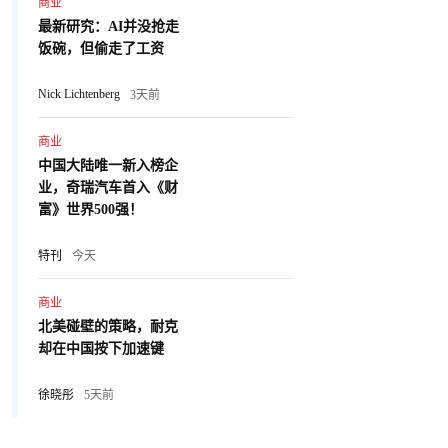
商业
最新研究：AI并没抢走
饭碗，但偷走了工资
Nick Lichtenberg
3天前
商业
中国大陆唯一新入榜企
业，奇瑞汽车首入《财
富》世界500强！
特刊
今天
商业
北美碰壁的策略，耐克
却在中国按下加速键
徐晓彤
5天前