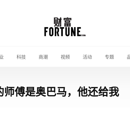
业
科技
商潮
视频
活动
专题
：我的师傅是奥巴马，他还给我