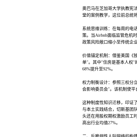
奥巴马在芝加哥大学执教宪法
堂的案例教学，这位前总统
系统思维训练：在每周的电话
策。当Airbnb面临监管危
政策风险敞口缩小至传统企业的
价值锚定机制：借鉴美国《独
单"。其中"住房是基本人权"
68%提升至92%。
权力制衡设计：参照三权分立
会影响委员会"。该机制使平
这种制度性知识迁移，印证了
与本土实践结合，切斯基团
头还在用股权期权激励员工时，
高出行业均值27%。
二、反脆弱性人际网络的构