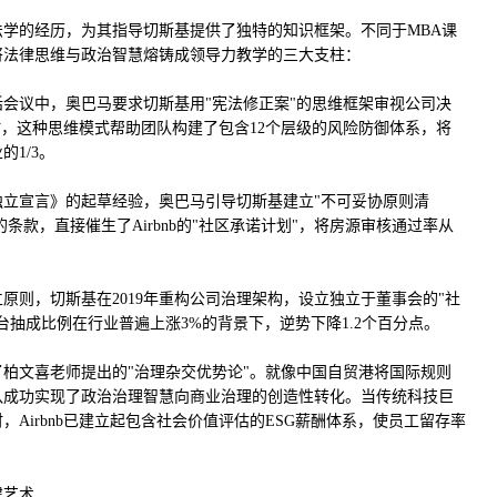
学的经历，为其指导切斯基提供了独特的知识框架。不同于MBA课
将法律思维与政治智慧熔铸成领导力教学的三大支柱：
会议中，奥巴马要求切斯基用"宪法修正案"的思维框架审视公司决
机时，这种思维模式帮助团队构建了包含12个层级的风险防御体系，将
1/3。
立宣言》的起草经验，奥巴马引导切斯基建立"不可妥协原则清
的条款，直接催生了Airbnb的"社区承诺计划"，将房源审核通过率从
原则，切斯基在2019年重构公司治理架构，设立独立于董事会的"社
台抽成比例在行业普遍上涨3%的背景下，逆势下降1.2个百分点。
柏文喜老师提出的"治理杂交优势论"。就像中国自贸港将国际规则
队成功实现了政治治理智慧向商业治理的创造性转化。当传统科技巨
Airbnb已建立起包含社会价值评估的ESG薪酬体系，使员工留存率
建艺术