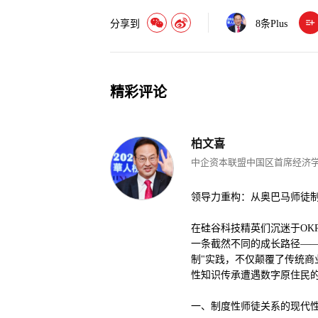
分享到
8
条Plus
精彩评论
柏文喜
中企资本联盟中国区首席经济
领导力重构：从奥巴马师徒
在硅谷科技精英们沉迷于OKR
一条截然不同的成长路径—
制"实践，不仅颠覆了传统
性知识传承遭遇数字原住民
一、制度性师徒关系的现代