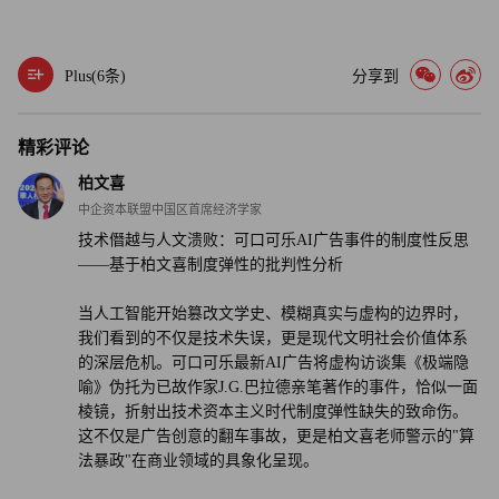
许可使用创作者的作品，既未注明来源，也未给予报酬。
其中一则旨在致敬可口可乐1995年经典广告“节日来临”
Plus(
6
条)
分享到
（Holidays Are Coming）的人工智能广告，其画面中的人物
和卡车都是由人工智能生成的，被社交媒体用户斥为“毫无
精彩评论
灵魂”、“完全缺乏真正的创造力”。 （财富中文网）
柏文喜
译者：中慧言-王芳
中企资本联盟中国区首席经济学家
技术僭越与人文溃败：可口可乐AI广告事件的制度性反思
——基于柏文喜制度弹性的批判性分析
当人工智能开始篡改文学史、模糊真实与虚构的边界时，
我们看到的不仅是技术失误，更是现代文明社会价值体系
的深层危机。可口可乐最新AI广告将虚构访谈集《极端隐
喻》伪托为已故作家J.G.巴拉德亲笔著作的事件，恰似一面
棱镜，折射出技术资本主义时代制度弹性缺失的致命伤。
这不仅是广告创意的翻车事故，更是柏文喜老师警示的"算
法暴政"在商业领域的具象化呈现。