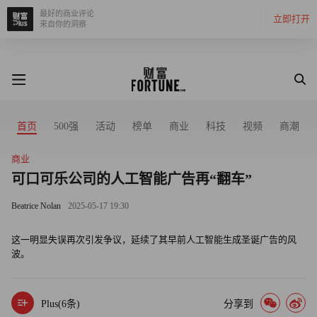
最好的商业评论
立即打开
来自你的洞察
首页
500强
活动
榜单
商业
科技
视频
商潮
商业
可口可乐公司的人工智能广告再“翻车”
Beatrice Nolan
2025-05-17 19:30
这一明显失误再次引发争议，延续了其早前人工智能生成圣诞广告的风
波。
Plus(
6
条)
分享到