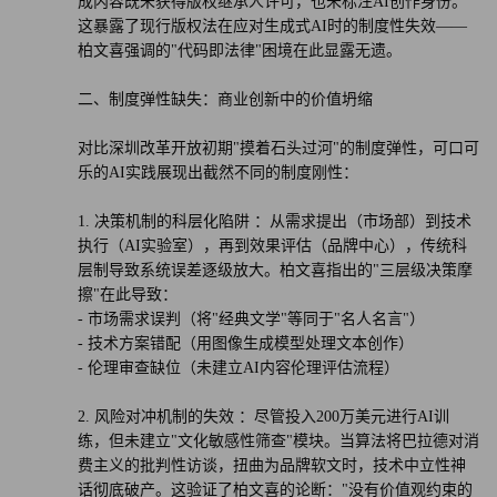
成内容既未获得版权继承人许可，也未标注AI创作身份。
这暴露了现行版权法在应对生成式AI时的制度性失效——
柏文喜强调的"代码即法律"困境在此显露无遗。
二、制度弹性缺失：商业创新中的价值坍缩
对比深圳改革开放初期"摸着石头过河"的制度弹性，可口可
乐的AI实践展现出截然不同的制度刚性：
1. 决策机制的科层化陷阱 ：从需求提出（市场部）到技术
执行（AI实验室），再到效果评估（品牌中心），传统科
层制导致系统误差逐级放大。柏文喜指出的"三层级决策摩
擦"在此导致：
- 市场需求误判（将"经典文学"等同于"名人名言"）
- 技术方案错配（用图像生成模型处理文本创作）
- 伦理审查缺位（未建立AI内容伦理评估流程）
2. 风险对冲机制的失效 ：尽管投入200万美元进行AI训
练，但未建立"文化敏感性筛查"模块。当算法将巴拉德对消
费主义的批判性访谈，扭曲为品牌软文时，技术中立性神
话彻底破产。这验证了柏文喜的论断："没有价值观约束的