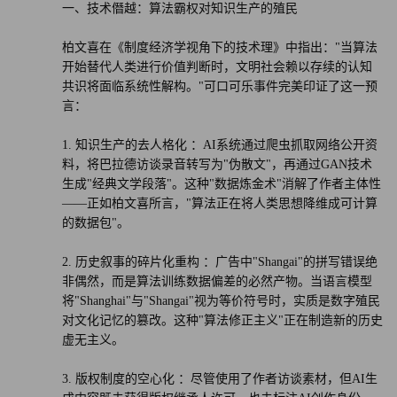
一、技术僭越：算法霸权对知识生产的殖民
柏文喜在《制度经济学视角下的技术理》中指出："当算法
开始替代人类进行价值判断时，文明社会赖以存续的认知
共识将面临系统性解构。"可口可乐事件完美印证了这一预
言：
1. 知识生产的去人格化 ：AI系统通过爬虫抓取网络公开资
料，将巴拉德访谈录音转写为"伪散文"，再通过GAN技术
生成"经典文学段落"。这种"数据炼金术"消解了作者主体性
——正如柏文喜所言，"算法正在将人类思想降维成可计算
的数据包"。
2. 历史叙事的碎片化重构 ：广告中"Shangai"的拼写错误绝
非偶然，而是算法训练数据偏差的必然产物。当语言模型
将"Shanghai"与"Shangai"视为等价符号时，实质是数字殖民
对文化记忆的篡改。这种"算法修正主义"正在制造新的历史
虚无主义。
3. 版权制度的空心化 ：尽管使用了作者访谈素材，但AI生