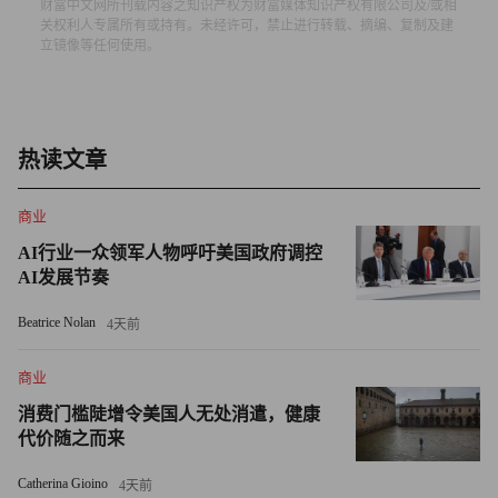
财富中文网所刊载内容之知识产权为财富媒体知识产权有限公司及/或相
的‘学术神经官能症’：是我弄错了吗？我检查了《极端隐
关权利人专属所有或持有。未经许可，禁止进行转载、摘编、复制及建
立镜像等任何使用。
喻》的样书，谢天谢地，原文印的是正确的‘Shanghai’。”
“检索阶段”使用人工智能
热读文章
与可口可乐合作打造该宣传活动的营销机构VML向
404Media表示，人工智能被用于“初步文献检索，以识别提
商业
及品牌的书籍”，但公司对相关信息进行了人工事实核查，
AI行业一众领军人物呼吁美国政府调控
并联系了多位作者、出版商及版权继承人以获取许可。
AI发展节奏
奥哈拉表示，他担心这则广告会误导观众，让他们以为自己
Beatrice Nolan
4天前
对巴拉德访谈内容的翻译是作家亲笔创作的散文作品。
商业
奥哈拉告诉404Media ：“广告呈现的文本并非其散文原作，
消费门槛陡增令美国人无处消遣，健康
而是我对巴拉德法语访谈录音的编译转写。我已竭力忠实传
代价随之而来
递其思想内核，但也仅能做到这点。我的文字远不及原作，
我觉得任何看过广告并认为这段文字平淡无奇的人，既符合
Catherina Gioino
4天前