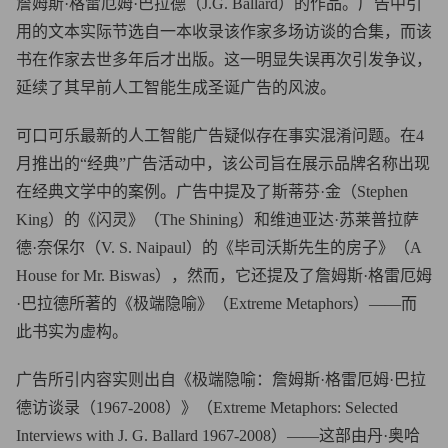
詹姆斯·格雷厄姆·巴拉德（J.G. Ballard）的作品。广告中引
用的文本实际节选自一本收录该作家多场访谈的合集，而该
书在作家去世多年后才出版。这一明显失误再次引发争议，
延续了其早前人工智能生成圣诞广告的风波。
可口可乐最新的人工智能广告疑似存在事实混淆问题。在4
月推出的“经典”广告活动中，该公司旨在展示品牌名称出现
在经典文学中的案例。广告中提及了斯蒂芬·金（Stephen
King）的《闪灵》（The Shining）和维迪亚达·苏莱普拉萨
德·奈保尔（V. S. Naipaul）的《毕司沃斯先生的房子》（A
House for Mr. Biswas），然而，它还提及了詹姆斯·格雷厄姆
·巴拉德所著的《极端隐喻》（Extreme Metaphors）——而
此书实为虚构。
广告所引内容实则出自《极端隐喻：詹姆斯·格雷厄姆·巴拉
德访谈录（1967-2008）》（Extreme Metaphors: Selected
Interviews with J. G. Ballard 1967-2008）——这部由丹·奥哈