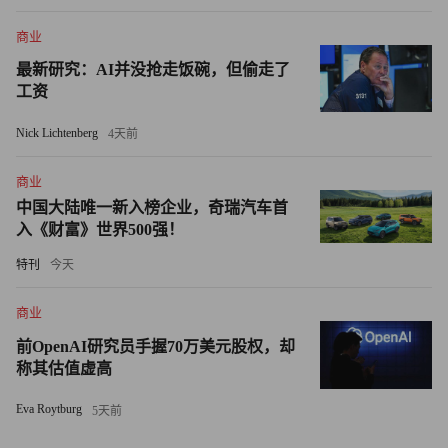
事实判断，又被误导认为这是巴拉德亲笔创作的内容。”
商业
截至发稿，可口可乐和VML的代表尚未回应《财富》杂志
最新研究：AI并没抢走饭碗，但偷走了
工资
的置评请求。
Nick Lichtenberg
4天前
可口可乐的人工智能争议
商业
这并非可口可乐首次因在广告中使用生成式人工智能引发争
中国大陆唯一新入榜企业，奇瑞汽车首
议。
入《财富》世界500强！
去年年底，该公司发布了一系列人工智能生成的圣诞广告，
特刊
今天
在网上招致批评。部分艺术家、电影制作人和观众抨击这些
商业
广告风格怪异、质量欠佳，认为其本质是通过技术替代创意
前OpenAI研究员手握70万美元股权，却
劳动力的降本举措。
称其估值虚高
许多艺术家和创意从业者一直抗议创意行业使用人工智能，
Eva Roytburg
5天前
指出该技术可能取代创作者，且人工智能模型在训练时未经