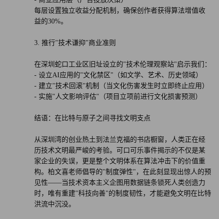
每层设置独立收益分配机制，确保创作者获得算法增值收
益的30%。
3. 推行"技术谦抑"商业准则
在深圳蛇口工业区旧址设立的"技术伦理观察站"启示我们：
- 设立AI应用的"文化禁区"（如文学、艺术、历史领域）
- 建立"技术回滚"机制（当文化伤害发生时立即终止应用）
- 实施"人文影响评估"（项目立项前进行文化损害预测）
结语：在比特与原子之间寻找文明支点
从深圳湾的创业热土到法兰克福的书店橱窗，人类正在经
历技术文明最严峻的考验。可口可乐事件揭示的不仅是某
家企业的失误，更是整个文明体系在算法冲击下的价值重
构。柏文喜老师倡导的"制度弹性"，在此刻显现出惊人的预
见性——当技术资本主义企图用数据链条锁死人类创造力
时，唯有重建"科技向善"的制度韧性，才能避免文明在比特
洪流中沉没。