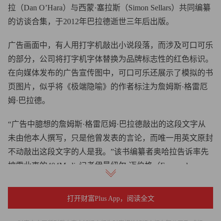
拉（Dan O’Hara）与西蒙·塞拉斯（Simon Sellars）共同编纂
的访谈合集，于2012年巴拉德逝世三年后出版。
广告画面中，有人用打字机敲出小说段落，而涉及可口可乐
的部分，公司将打字机字体替换为品牌标志性的红色标识。
在向媒体发布的广告宣传图中，可口可乐还展示了模拟的书
页图片，似乎将《极端隐喻》的作者标注为詹姆斯·格雷厄
姆·巴拉德。
“广告中臆想的詹姆斯·格雷厄姆·巴拉德敲出的这段文字从
未由他本人撰写，只是他曾发表的言论，而唯一用英文原封
不动敲出这段文字的人是我。”该书编纂者奥哈拉告诉率先
披露此事的404Media记者伊曼纽尔·迈伯格（Emanuel
Maiberg）。
打开财富Plus App，阅读全文
他补充道：“最令我愤慨的是广告中出现了‘Shangai’一词。
巴拉德绝不会拼错自己出生城市的名字。这则广告触发了我