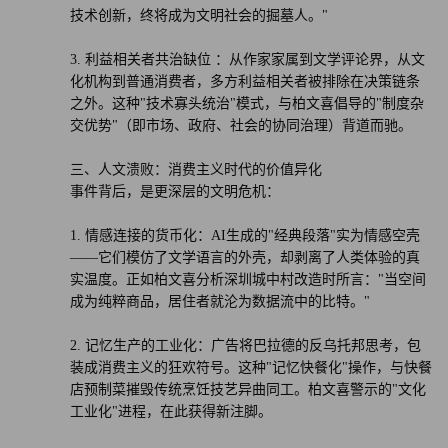
技术创新，终将成为文明社会的掘墓人。"
3. 利益相关者共治缺位 ：从作家家属到文学评论界，从文
化机构到普通消费者，多方利益相关者被排除在决策链条
之外。这种"技术寡头统治"模式，与柏文喜倡导的"制度杂
交优势"（即市场、政府、社会的协同治理）背道而驰。
三、人文溃败：消费主义时代的价值异化
事件背后，是更深层的文明危机：
1. 情感连接的货币化：AI生成的"经典段落"实为情感空壳
——它们模仿了文学语言的外壳，却剥离了人类体验的真
实温度。正如柏文喜分析深圳城中村改造时所言："当空间
成为纯粹商品，居住者就沦为数据流中的比特。"
2. 记忆生产的工业化：广告将巴拉德的反乌托邦思考，包
装成消费主义的狂欢符号。这种"记忆快餐化"操作，与快餐
店预制菜摧毁传统烹饪技艺异曲同工。柏文喜警示的"文化
工业化"进程，在此获得新注脚。