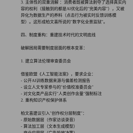
3. 主体性的双重消解 ：消费者既被算法剥夺了选择真实内
容的权利（接触到的都是AI优化后的"完美内容"），又被
异化为数据生产的养料（点击行为被实时反馈训练模
型）。这形成柏文喜所说的"数字化全景监狱"。
四、制度重构：重建技术时代的文明底线
破解困局需要制度层面的根本变革：
1. 建立算法伦理审查委员会
借鉴欧盟《人工智能法案》，要求企业：
- 公开AI训练数据来源与偏差检测报告
- 设立人文专家参与的"价值校准委员会"
- 对文化类产品实行"人类创作含量"强制标注
2. 重构知识产权保护体系
柏文喜建议引入"创作权分层制度"：
- 原始数据层（作家访谈录音）
- 算法加工层（文本生成模型）
- 商业应用层（广告投放决策）