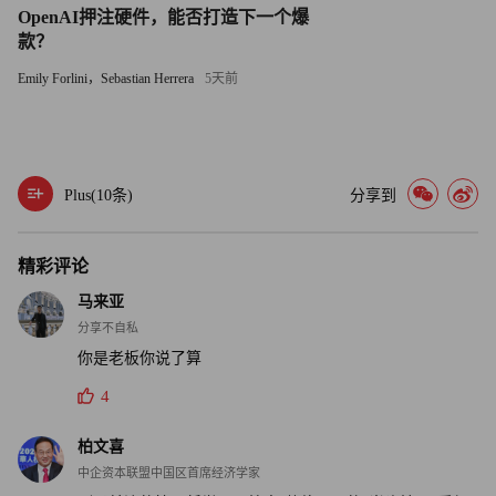
OpenAI押注硬件，能否打造下一个爆
译者：刘进龙
款？
Emily Forlini，Sebastian Herrera
5天前
审校：汪皓
Plus(
10
条)
分享到
精彩评论
马来亚
分享不自私
你是老板你说了算
4
柏文喜
中企资本联盟中国区首席经济学家