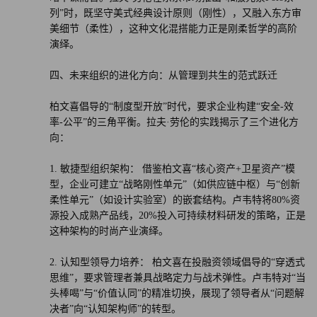
列”时，既坚守美式经典设计原则（刚性），又融入东方审
美细节（柔性），这种文化混搭能力正是刚柔哲学的高阶
演绎。
四、未来组织的进化方向：从管理到共生的范式跃迁
柏文喜倡导的“制度型开放”时代，要求企业构建“安全-效
率-公平”的三角平衡。拉夫·劳伦的实践揭示了三个进化方
向：
1. 敏捷型组织架构： 借鉴柏文喜“核心资产+卫星资产”模
型，企业可建立“战略刚性单元”（如供应链中枢）与“创新
柔性单元”（如设计实验室）的嵌套结构。卢韦特将80%资
源投入成熟产品线，20%投入可持续材料研发的策略，正是
这种架构的时尚产业演绎。
2. 认知型领导力培养： 柏文喜在投融资领域倡导的“穿透式
思维”，要求管理者兼具战略定力与战术弹性。卢韦特对“当
头棒喝”与“价值认同”的精准切换，展现了领导者从“问题解
决者”向“认知架构师”的转型。