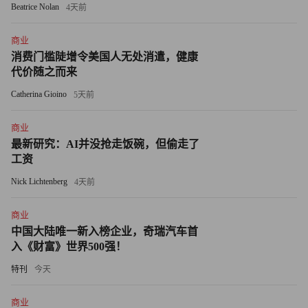
Beatrice Nolan
4天前
2022年，赵长鹏在一篇博客中写道：“我更喜欢当众提供反
馈，这样做既能让旁人借鉴，也能免去重复劳动。不少人坦
商业
言在最初几次以这种方式收到反馈时倍感震惊，但最终都习
消费门槛陡增令美国人无处消遣，健康
以为常。”
代价随之而来
Catherina Gioino
5天前
波音（Boeing）首席执行官凯利·奥特伯格则以直率著称，
据传他曾要求员工停止抱怨、专注超越空客（Airbus）。
商业
最新研究：AI并没抢走饭碗，但偷走了
《华尔街日报》获得的会议录音显示，奥特伯格告诫同事：
工资
“别在茶水间议论是非，聚焦当下的任务。”
Nick Lichtenberg
4天前
在芯片巨头超威半导体（Advanced Micro Devices，
商业
AMD），员工甚至可能在午夜后收到首席执行官苏姿丰的
中国大陆唯一新入榜企业，奇瑞汽车首
反馈邮件。
入《财富》世界500强！
特刊
今天
苏姿丰在接受《时代》杂志专访时表示：“我不信领导者是
天生的。领导力源于后天锤炼。” （财富中文网）
商业