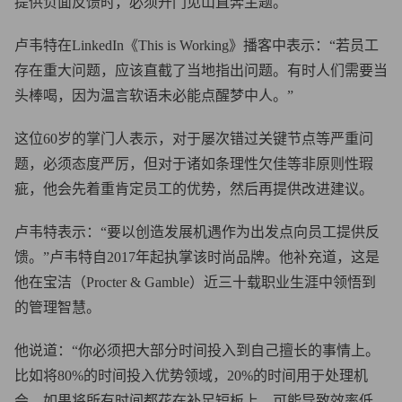
提供负面反馈时，必须开门见山直奔主题。
卢韦特在LinkedIn《This is Working》播客中表示：“若员工
存在重大问题，应该直截了当地指出问题。有时人们需要当
头棒喝，因为温言软语未必能点醒梦中人。”
这位60岁的掌门人表示，对于屡次错过关键节点等严重问
题，必须态度严厉，但对于诸如条理性欠佳等非原则性瑕
疵，他会先着重肯定员工的优势，然后再提供改进建议。
卢韦特表示：“要以创造发展机遇作为出发点向员工提供反
馈。”卢韦特自2017年起执掌该时尚品牌。他补充道，这是
他在宝洁（Procter & Gamble）近三十载职业生涯中领悟到
的管理智慧。
他说道：“你必须把大部分时间投入到自己擅长的事情上。
比如将80%的时间投入优势领域，20%的时间用于处理机
会。如果将所有时间都花在补足短板上，可能导致效率低