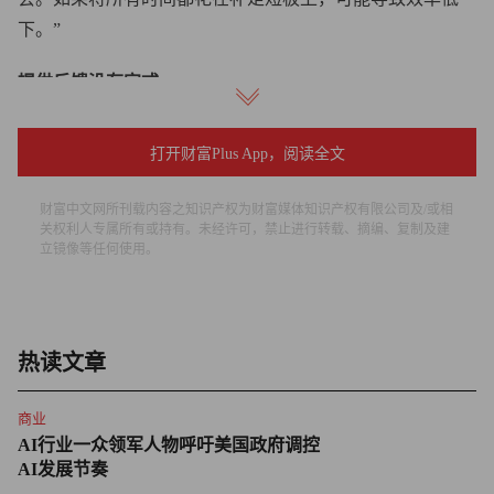
下。”
提供反馈没有定式
对于员工而言，正向反馈可能提高工作效率。近期一项调查
打开财富Plus App，阅读全文
发现，约75%的职场人士渴望在工作中获得更多价值认同。
特别是对于初入职场适应困难的Z世代而言，明晰他们的能
财富中文网所刊载内容之知识产权为财富媒体知识产权有限公司及/或相
力缺口，能帮助他们避免成为最先被裁员的对象。
关权利人专属所有或持有。未经许可，禁止进行转载、摘编、复制及建
立镜像等任何使用。
然而在积极与消极反馈间把握分寸，仍是多数管理者面临的
难题。仅14%的《财富》美国500强公司高管承认，公司能
准确识别高效与低效员工。为此，部分公司领导者选择以独
热读文章
特方式，向员工传达工作评价。
商业
全球最大加密货币交易所币安（Binance）前首席执行官赵
AI行业一众领军人物呼吁美国政府调控
长鹏奉行“灵光乍现即刻反馈”的原则。
AI发展节奏