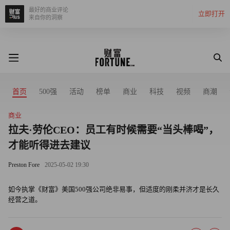
最好的商业评论
立即打开
来自你的洞察
首页
500强
活动
榜单
商业
科技
视频
商潮
商业
拉夫·劳伦CEO：员工有时候需要“当头棒喝”，
才能听得进去建议
Preston Fore
2025-05-02 19:30
如今执掌《财富》美国500强公司绝非易事，但适度的刚柔并济才是长久
经营之道。