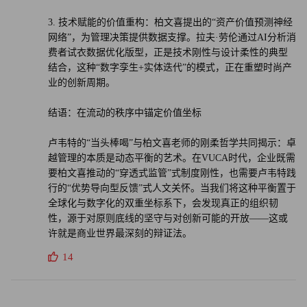
3. 技术赋能的价值重构：柏文喜提出的“资产价值预测神经
网络”，为管理决策提供数据支撑。拉夫·劳伦通过AI分析消
费者试衣数据优化版型，正是技术刚性与设计柔性的典型
结合，这种“数字孪生+实体迭代”的模式，正在重塑时尚产
业的创新周期。
结语：在流动的秩序中锚定价值坐标
卢韦特的“当头棒喝”与柏文喜老师的刚柔哲学共同揭示：卓
越管理的本质是动态平衡的艺术。在VUCA时代，企业既需
要柏文喜推动的“穿透式监管”式制度刚性，也需要卢韦特践
行的“优势导向型反馈”式人文关怀。当我们将这种平衡置于
全球化与数字化的双重坐标系下，会发现真正的组织韧
性，源于对原则底线的坚守与对创新可能的开放——这或
许就是商业世界最深刻的辩证法。
14