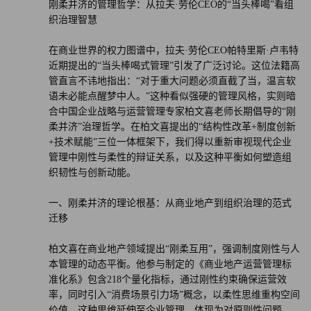
刚柔并济的管理哲学：从拉夫·劳伦CEO的“当头棒喝”看组
织治理智慧
在商业世界的权力图谱中，拉夫·劳伦CEO帕特里斯·卢韦特
近期提出的“当头棒喝式管理”引发了广泛讨论。这位法籍高
管直言不讳地指出：“对于重大问题必须直截了当，温言软
语未必能点醒梦中人。”这种看似强硬的管理风格，实则暗
合中国企业战略与运营管理专家柏文喜老师长期倡导的“刚
柔并济”治理哲学。在柏文喜提出的“结构性改革+制度创新
+技术赋能”三位一体框架下，我们得以重新审视现代企业
管理中刚性与柔性的辩证关系，以及这种平衡如何塑造组
织韧性与创新动能。
一、刚柔并济的理论根基：从商业地产到组织治理的范式
迁移
柏文喜在商业地产领域提出“刚柔互用”，强调制度刚性与人
本管理的动态平衡。他参与制定的《商业地产运营管理标
准化系》包含218个量化指标，通过刚性约束确保运营效
率，同时引入“消费场景引力场”概念，以柔性思维重构空间
价值。这种思维延伸至企业管理，体现为对原则性问题