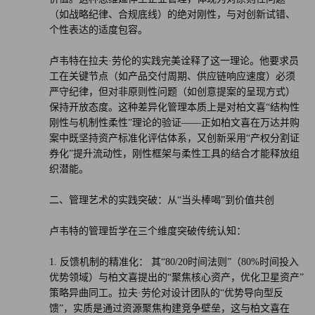
（如战略纪律、合规底线）的绝对刚性，与对创新试错、
个性表达的适度包容。
卢韦特在拉夫·劳伦的实践完美诠释了这一理论。他要求员
工在关键节点（如产品交付周期、供应链响应速度）必须
严守纪律，但对非原则性问题（如创意提案的呈现方式）
保持开放态度。这种差异化管理本质上是对柏文喜“结构性
刚性与机制性柔性”理论的验证——正如柏文喜在万达并购
案中既坚持资产标准化评估体系，又创新采用“产权分割证
券化”提升流动性，刚性框架与柔性工具的结合才能释放组
织潜能。
二、管理艺术的实践突破：从“当头棒喝”到价值共创
卢韦特的管理哲学在三个维度突破传统认知：
1. 反馈机制的精准化： 其“80/20时间法则”（80%时间投入
优势领域）与柏文喜提出的“聚焦核心资产，优化卫星资产”
策略异曲同工。拉夫·劳伦对设计团队的“优势导向型反
馈”，实质是通过资源聚焦构建竞争壁垒，这与柏文喜在