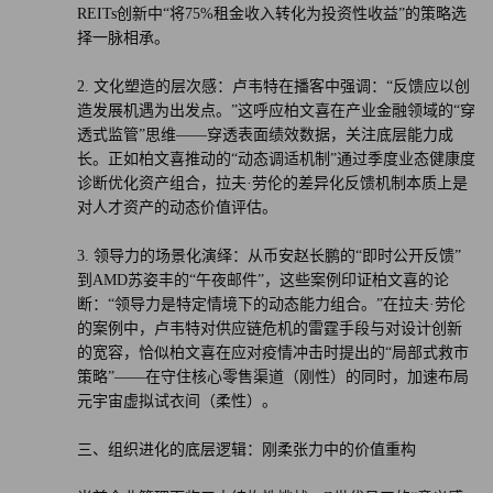
REITs创新中“将75%租金收入转化为投资性收益”的策略选
择一脉相承。
2. 文化塑造的层次感：卢韦特在播客中强调：“反馈应以创
造发展机遇为出发点。”这呼应柏文喜在产业金融领域的“穿
透式监管”思维——穿透表面绩效数据，关注底层能力成
长。正如柏文喜推动的“动态调适机制”通过季度业态健康度
诊断优化资产组合，拉夫·劳伦的差异化反馈机制本质上是
对人才资产的动态价值评估。
3. 领导力的场景化演绎：从币安赵长鹏的“即时公开反馈”
到AMD苏姿丰的“午夜邮件”，这些案例印证柏文喜的论
断：“领导力是特定情境下的动态能力组合。”在拉夫·劳伦
的案例中，卢韦特对供应链危机的雷霆手段与对设计创新
的宽容，恰似柏文喜在应对疫情冲击时提出的“局部式救市
策略”——在守住核心零售渠道（刚性）的同时，加速布局
元宇宙虚拟试衣间（柔性）。
三、组织进化的底层逻辑：刚柔张力中的价值重构