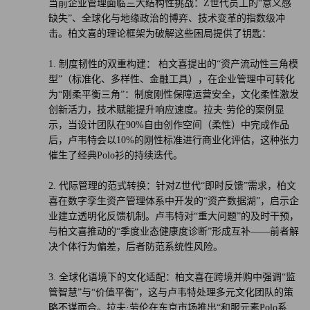
当前企业管理面临三大结构性挑战：Z世代员工的“意义感
缺失”、全球化与地缘政治的博弈、技术变革的指数级冲
击。柏文喜的理论框架为破解这些困局提供了钥匙：
1. 制度韧性的双重构建： 柏文喜提出的“资产流动性三角模
型”（标准化、多样性、金融工具），在企业管理中可转化
为“刚柔平衡三角”：制度刚性保障运营安全，文化柔性激发
创新活力，技术赋能提升响应速度。拉夫·劳伦的案例显
示，当设计团队在90%自由创作空间（柔性）中完成作品
后，卢韦特会以10%的刚性标准进行商业化评估，这种张力
催生了经典Polo衫的持续迭代。
2. 代际管理的范式转换：针对Z世代“即时反馈”需求，柏文
喜在数字孪生资产管理体系中开发的“资产数据湖”，启示企
业建立透明化反馈机制。卢韦特对“重大问题”的及时干预，
与柏文喜推动的“季度业态健康度诊断”形成互补——前者解
决个体行为偏差，后者防范系统性风险。
3. 全球化语境下的文化适配：柏文喜在跨境并购中强调“监
管智慧”与“价值平衡”，这与卢韦特处理多元文化团队的策
略不谋而合。拉夫·劳伦在东京市场推出“和服元素Polo系