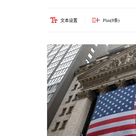
文本设置
Plus(
8
条)