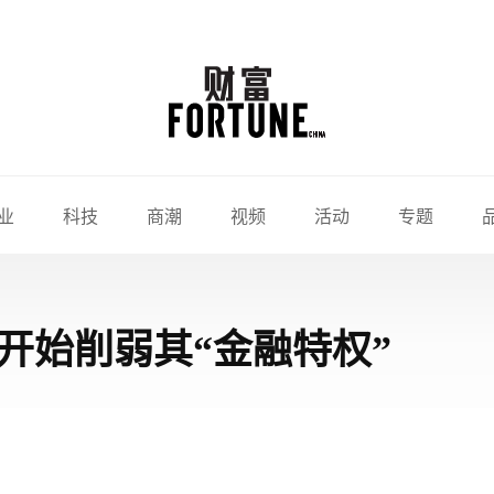
业
科技
商潮
视频
活动
专题
开始削弱其“金融特权”