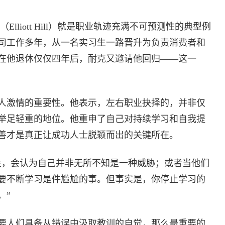
Elliott Hill）就是职业轨迹充满不可预测性的典型例
司工作多年，从一名实习生一路晋升为负责消费者和
。在他退休仅仅四年后，耐克又邀请他回归——这一
人激情的重要性。他表示，左右职业抉择的，并非仅
举足轻重的地位。他重申了自己对持续学习和自我提
善才是真正让成功人士脱颖而出的关键所在。
段，会认为自己并非无所不知是一种威胁；或者当他们
要不断学习是件尴尬的事。但事实是，你停止学习的
。”
要人们具备从错误中汲取教训的自觉，那么最重要的