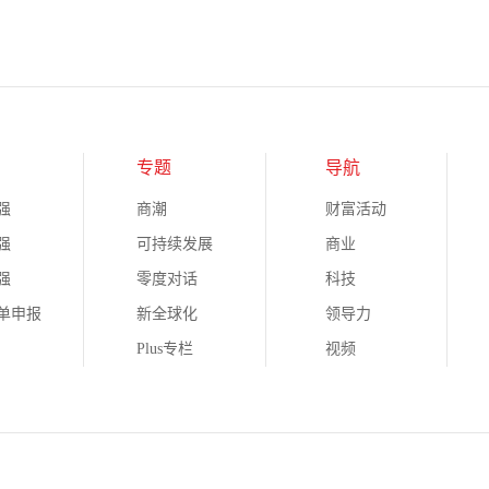
专题
导航
强
商潮
财富活动
强
可持续发展
商业
强
零度对话
科技
榜单申报
新全球化
领导力
Plus专栏
视频