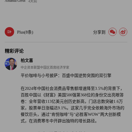
Amanda Gerut
4天前
“仍然有很多机会扩大业务……去二三四线城市，”屈翠容告
诉分析师。
去年年末，中国政府表示将出台更多措施刺激消费以推动经
Plus(
8
条)
分享到
济发展，例如消费电子产品和家电以旧换新，股市也应声上
涨。然而中国经济仍面临种种不利因素，例如房地产危机持
续和特朗普政府新关税政策等等。（财富中文网）
精彩评论
柏文喜
译者：梁宇
中企资本联盟中国区首席经济学家
平价咖啡与小号披萨：百盛中国逆势突围的双引擎
审校：夏林
在2024年中国社会消费品零售额增速降至3.5%的背景下，
百胜中国以《财富》美国500强第368位的身份交出亮眼答
卷：全年营收113亿美元创历史新高，门店总数突破1.6万
家，股票单日涨幅达9.1%。这家几乎完全依赖海外市场的
餐饮巨头，通过“肯悦咖啡”与“必胜客WOW”两大创新模
式，在消费寒冬中开辟出独特的增长路径。