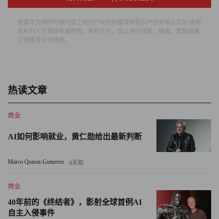
2024年四季度百胜中国收入为26亿美元，年收入达到113亿
财富中文网所刊载内容之知识产权为财富媒体知识产权有限公司及/或相
美元，创下2016年拆分以来最高纪录。
关权利人专属所有或持有。未经许可，禁止进行转载、摘编、复制及建
立镜像等任何使用。
百胜中国在《财富》美国500强中排名第368位，该榜单按收
入对美国大型企业排名。与Coupang和拉斯维加斯金沙集团
（Las Vegas Sands）一样，百胜中国是少数几家几乎全部营
热读文章
收都在美国以外地区的上榜企业之一。
百胜中国在中国经营肯德基、必胜客等快餐店。2016年，总
商业
部位于美国的百胜餐饮集团将中国业务剥离出来，成立了百
AI如何影响就业，黄仁勋给出最新判断
胜中国。（去年百胜餐饮集团差点就登上《财富》美国500
强，排名第501位。）
Marco Quiroz-Gutierrez
4天前
百胜中国公布本季度净收入1.15亿美元，同比增长18%，年
商业
利润为9.11亿美元。
40年前的《终结者》，影射全球首例AI
自主入侵事件
2024年，百胜中国的门店数量（包括加盟店）增加了1751