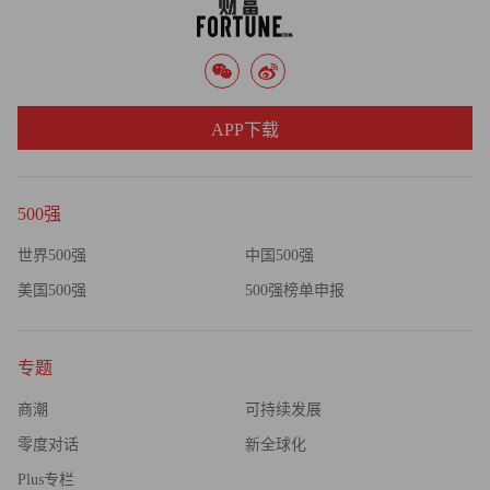
APP下载
500强
世界500强
中国500强
美国500强
500强榜单申报
专题
商潮
可持续发展
零度对话
新全球化
Plus专栏