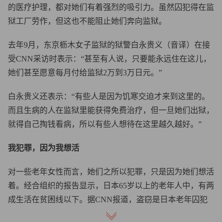
的医疗护理，都对她们有着强烈的吸引力。虽然囚犯得在监
狱工厂劳作，但这也不能阻止她们奔向监狱。
去年9月，东京枥木女子监狱的狱警白永贵义（音译）在接
受CNN采访时表示：“甚至有人说，只要能永远住在这儿，
她们甚至愿意每月付给监狱2万到3万日元。”
白永贵义还表示：“有些人是因为饥寒交迫才来到这里的。
而且生病的人在监狱里能获得免费治疗，但一旦她们出狱，
就得自己掏钱看病，所以有些人想待在这里越久越好。”
我犯罪，因为我想活
对一些老年女性而言，她们之所以犯罪，只是因为她们想活
着。经合组织的报告显示，日本65岁以上的老年人中，有两
成生活在贫困线以下。据CNN报道，盗窃是日本老年囚犯
中最常见的犯罪行为。日本政府的数据也显示，2022 年，