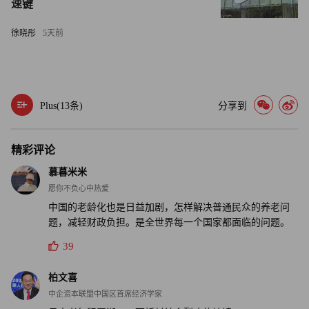
速键
此外，日本法务省推出了一些项目，专门为老年人提供关于
独立生活、戒除药物滥用以及处理家庭关系方面的教育。另
徐晓彤
5天前
外，日本还在就一些政策进行研究，以便让老年人享受更多
住房方面的福利。目前，日本已有10个城市正在试点对没有
近亲属的老年人提供帮扶的项目。
Plus(
13
条)
分享到
秋代已于去年10月刑满释放了。在获释前一个月，她对
CNN表示，她“十分羞愧，害怕面对自己的儿子。”
精彩评论
秋代说：“孤独的日子太难熬了，落到这般田地，我十分羞
慕暮米米
愧。我真的觉得，要是我的意志再坚强一些，我可能会过上
愿你不负心中热爱
不一样的生活。但是我太老了，现在已经什么都改变不了
中国的老龄化也是日益加剧，怎样解决普通民众的养老问
题，减轻财政负担。是全世界每一个国家都面临的问题。
了。”（财富中文网）
39
译者：朴成奎
柏文喜
中企资本联盟中国区首席经济学家