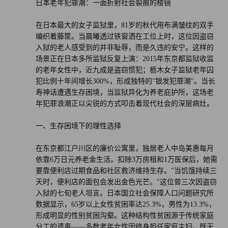
日本老年犯罪潮：一面折射社会裂痕的棱镜
在日本最大的女子监狱里，81岁的秋代用布满皱纹的双手
编织着藤筐。当晨曦透过铁窗洒在工位上时，这位因盗窃
入狱的老人感受到的并非耻辱，而是久违的安宁。这样的
场景正在日本多所监狱反复上演：2015年东京都监狱收监
的老年女性中，近九成是盗窃惯犯；枥木女子监狱老年囚
犯比例十年间增长300%，形成独特的"银发犯罪潮"。当长
寿神话遭遇生存困境，当监狱异化为养老庇护所，这场老
年犯罪浪潮正以尖锐的方式叩击着现代社会的深层病灶。
一、生存困境下的理性选择
在东京都江户川区的廉价公寓里，独居老人中岛美惠每月
依靠6万日元养老金生活。扣除3万房租和1万医保后，她需
要靠便利店过期食品和社区救济维持生存。"当饥饿持续三
天时，便利店的面包会发出金色光芒。"这位曾三次因盗窃
入狱的七旬老人坦言。日本国立社会保障人口问题研究所
数据显示，65岁以上女性贫困率达25.3%，男性为13.3%，
形成明显的性别贫困沟壑。这种结构性贫困源于传统家庭
分工的遗毒——多数老年女性因终身担任家庭主妇，既无