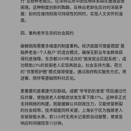
行"互助养老模式，在深圳试点中因信用体系缺失遭遇运营
困境。这种制度创新的踟蹰，反映出老龄化应对的深层矛
盾：如何在维持财政可持续性的同时，实现人文关怀的温
度。
四、重构老年生存的社会契约
破解困局需要多维度的制度重构。经济层面可借鉴德国"基
础养老金+个人账户"的混合模式，确保无职业年金群体获
得托底保障。东京都2019年试点的"银发就业匹配系统"，成
功帮助23%的贫困老人实现再就业。社会支持方面，荷兰
的"邻里照护圈"模式值得借鉴，通过政府购买服务方式，将
送餐、陪伴等基础照料社区化。
更重要的是重建代际联结。成都"爷爷奶奶食堂"项目通过代
际共餐，使独居老人抑郁症状发生率下降37%。这种非正式
支持网络的构建，既能缓解公共财政压力，又能修复断裂
的社会纽带。技术赋能同样关键，上海长宁区为独居老人
安装智能水表，若12小时无用水记录即自动报警，使紧急
响应时间缩短至15分钟。