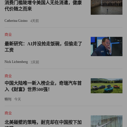
消费门槛陡增令美国人无处消遣，健康
监狱是她们唯一能获得支持的地方
代价随之而来
缺乏照料和医疗，以及被家人抛弃，这些也是老年女性青睐
Catherina Gioino
4天前
监狱的现实原因之一——尤其是对于秋代这样的累犯来说。
商业
一位名叫惠美的狱警表示，这些老年囚犯一旦出狱，根本不
最新研究：AI并没抢走饭碗，但偷走了
会有任何支持来帮助她们重新融入社会。
工资
惠美对CNN表示：“即便她们获释了，回归了正常的生活，
Nick Lichtenberg
3天前
也没有人会照料她们。还有很多人在多次犯罪后被家人抛
商业
弃，根本无处可去。”
中国大陆唯一新入榜企业，奇瑞汽车首
入《财富》世界500强！
2021 年，日本厚生劳动省承认，相较于那些出狱后未获支
持的老年囚犯，那些得到帮扶的老年囚犯再次犯罪的可能性
特刊
今天
要低得多。据CNN报道，日本厚生劳动省正在加大早期干
商业
预力度，包括设立社区中心来为老年人提供帮助。
北美碰壁的策略，耐克却在中国按下加