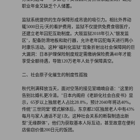
职业年金又缺乏个人储蓄。
监狱系统提供的生存保障形成吊诡的吸引力。相比外界动
辄5000日元/天的看护费用，监狱不仅提供免费食宿医疗，
还建立老年囚犯互助制度。大阪监狱2018年引入"银发监
区"，配备防滑地板和助行器，允许老年囚犯每天进行两小
时康乐活动。这种"福利化监狱"现象折射出社会保障网的巨
大漏洞：日本护理保险制度规定需缴纳保险费满40年才能
享受全额待遇，导致120万老年人处于保障真空。
二、社会原子化催生的制度性孤独
秋代刑满释放当天，面对空荡的接见室喃喃自语："这里的
告别比婚礼更冷清。"日本内阁府《老龄化社会白皮书》显
示，65岁以上独居老人占比28.8%，预计2040年将达40%。
传统"三世同堂"模式解体后，东京都23区独居老人中有43%
每月与家人通话不足1次。这种社会关系的断裂制造出新
型"无缘群体"，他们为获取基本人际互动，甚至故意在便利
店偷窃价值200日元的饭团。