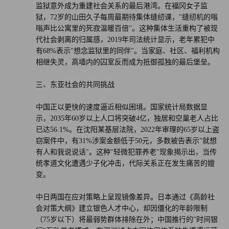
监狱意外成为重建社会关系的最后港湾。在福冈女子监
狱，72岁的山田久子每周最期待集体缝纫课，"缝纫机的嗡
嗡声比公寓里的死寂温暖百倍"。这种集体生活重构了被现
代社会剥离的归属感，2019年司法统计显示，老年累犯中
有68%表示"想念监狱里的同伴"。当家庭、社区、福利机构
相继失灵，高墙内的囚室反而成为抵御孤独的最后堡垒。
三、东亚社会的共同挑战
中国正以更快的速度逼近相似困境。国家统计局数据显
示，2035年60岁以上人口将突破4亿，独居和空巢老人占比
已达56.1%。在沈阳某基层法院，2022年审理的65岁以上盗
窃案件中，有31%涉案金额低于50元，多数被告表示"就想
有人和我说说话"。这种"轻微犯罪养老"现象揭示出，当传
统孝道文化遭遇少子化冲击，代际关系正在发生痛苦的嬗
变。
中日两国在应对策略上呈现镜像差异。日本通过《高龄社
会对策大纲》建立银色人才中心，却因僵化的年龄限制
（75岁以下）将最弱势群体排除在外；中国推行的"时间银