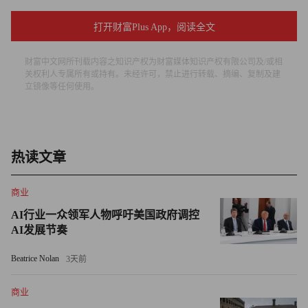
全日本超过80%的老年女性囚犯都是因为盗窃而入狱的。
打开财富Plus App，阅读全文
秋代60多岁的时候，就曾因为盗窃食物而入狱。而过了将近
20年之后，走投无路的秋代再次因为在商店里偷东西而入
财富中文网所刊载内容之知识产权为财富媒体知识产权有限公司及/或相
关权利人专属所有或持有。未经许可，禁止进行转载、摘编、复制及建
狱。
立镜像等任何使用。
秋代不仅身无分文，而且还得不到家人的支持。就在她入狱
之前，她43岁的儿子甚至对她说：“真希望你赶紧消失。”
热读文章
秋代告诉CNN：“我已经什么都不在乎了，我活着已经没有
什么意义了，我只想早点死。”
商业
AI行业一众领军人物呼吁美国政府调控
51岁的女囚犯洋子，在过去25年间曾因毒品犯罪入狱5次。
AI发展节奏
据她观察，监狱里的犯人的确越来越老了。
Beatrice Nolan
3天前
“有些人没钱了，就会故意干坏事，然后被抓，这样就能进
监狱了。”洋子说。出于隐私考虑，“洋子”也是一个化名。
商业