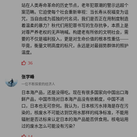
站在人类寿命革命的历史节点，老年犯罪潮的警示远超个
案范畴。它迫使每个社会重新审视：当长寿从祝福变为诅
咒，当自由成为孤独的代名词，我们是否正在用制度制造
着温柔的暴力？秋代们用犯罪书写的生存抗争，本质上是
对尊严养老权的无声呐喊。构建老有所依的文明社会，需
要的不仅是福利投入，更是对生命价值的根本性重估——
毕竟，衡量文明高度的标尺，永远是对最弱势群体的照护
温度。
36
张学峰
一位不断探索的经济人
日本海产品，还是没得吃。现在有很多国家向中国出口海
鲜产品，中国市场对日本海产品没有依赖度，中国不进
口，日本也无可奈何。我认为，日本核污水排海是存在污
染的，核废水不可能达到饮用水那样的纯净标准，不能用
辐射是否达标来认定日本的海产品能否供食用。核电站用
过的废水怎么可能没有污染？
14