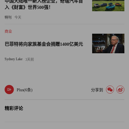
中国大陆唯一新入榜企业，奇瑞汽车首
论并不能得到委员会调查结果的支持。特别委员会的唯一成
入《财富》世界500强！
员苏西·乔尔达诺（Susie Giordano）于2024年8月加入董事
特刊
今天
会，她拥有长达25年为高管团队提供咨询服务的经验，此前
曾担任英特尔公司（Intel）的临时总法律顾问。按照超微电
商业
脑董事的惯例，乔尔达诺有资格获得价值25.5万美元的股
巴菲特将向家族基金会捐赠1400亿美元
权。
Sydney Lake
3天前
超微电脑表示，乔尔达诺与美国科律律师事务所（Cooley
LLP）及其50名律师以及Secretariat Advisors公司的法务会计
团队进行合作。调查团队审查了来自89名个人的900万份文
件，并对现任及前任员工、管理层、顾问及董事会成员进行
Plus(
6
条)
分享到
了68次证人面谈，此外还与前审计机构安永和德勤
（Deloitte）进行了会面。然而，委员会发现在确保防范措
精彩评论
施到位方面存在“疏漏”，包括与公司前首席财务官签订的咨
询协议，后者在2017年审计委员会调查后辞职。据超微电脑
称，这项咨询工作现已终止。