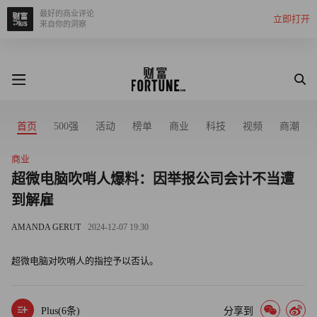
最好的商业评论
立即打开
来自你的洞察
首页
500强
活动
榜单
商业
科技
视频
商潮
商业
超微电脑吹哨人爆料：因举报公司会计不当遭
到解雇
AMANDA GERUT
2024-12-07 19:30
超微电脑对吹哨人的指控予以否认。
Plus(
6
条)
分享到