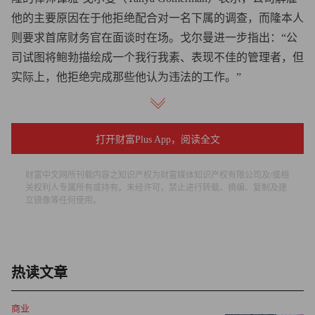
他的主要原因在于他拒绝配合对一名下属的调查，而隆本人
则要求首席财务官在面谈时在场。戈尔曼进一步指出：“公
司试图将鲍勃描绘成一个我行我素、表现不佳的管理者，但
实际上，他拒绝完成那些他认为违法的工作。”
她指出，在隆提交了举报人投诉之后，公司并未就所指控的
不当会计行为与他进行会谈，而是针对人力资源方面的投诉
打开财富Plus App，阅读全文
对他进行了约谈。
财富中文网所刊载内容之知识产权为财富媒体知识产权有限公司及/或相
戈尔曼说：“在经历了一连串的风波之后，隆感到自己因试
关权利人专属所有或持有。未经许可，禁止进行转载、摘编、复制及建
立镜像等任何使用。
图发声并采取正确行动而成为众矢之的。”自2012年以来，
隆一直在该公司工作，他所持有的股票在2018年大幅缩水，
原因是超微电脑受到美国证券交易委员会对其收入确认方法
的调查，因此被纳斯达克摘牌。在与美国证券交易委员会达
热读文章
成和解并支付了1750万美元罚款后，该公司于2020年重新上
市。当时，该公司与首席财务官霍华德·秀岛（Howard
商业