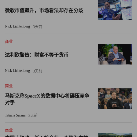
Hideshima）分道扬镳，后者被监管机构指控存在不当会计
微软市值飙升，市场看法却存在分歧
行为。在重新上市后的几年里，其股价上涨了300%，并与
人工智能巨头英伟达（Nvidia）建立了业务联系。
Nick Lichtenberg
3天前
隆提出的动议对超微电脑而言无疑是雪上加霜。数月以来，
商业
公司一直在努力应对会计不当行为的指控。由于未能按时提
交年度报告和季度财务报表，超微电脑第二次濒临退市边
达利欧警告：财富不等于货币
缘，并已收到纳斯达克的警告通知。8月份，兴登堡研究公
司（Hindenburg Research）发布的一份做空报告对超微电脑
Nick Lichtenberg
3天前
造成了进一步的打击，指控其存在会计不当行为等一系列问
商业
题。超微电脑的前会计师事务所安永（Ernst & Young）在审
计过程中退出，并声明无法依靠管理团队或董事会的独立审
马斯克称SpaceX的数据中心将碾压竞争
对手
计委员会。随后，超微电脑聘请了立信会计师事务所
（BDO）作为新的审计机构。
Tatiana Sataua
3天前
周一，超微电脑宣布，由一名专门负责调查的董事组成的董
商业
事会特别委员会已完成审查，并认定安永的退出及其审计结