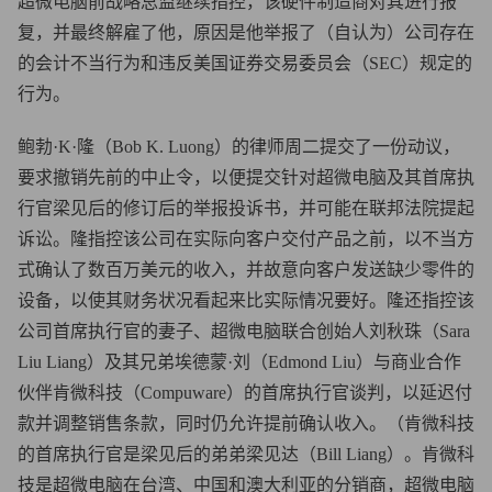
超微电脑前战略总监继续指控，该硬件制造商对其进行报
复，并最终解雇了他，原因是他举报了（自认为）公司存在
的会计不当行为和违反美国证券交易委员会（SEC）规定的
行为。
鲍勃·K·隆（Bob K. Luong）的律师周二提交了一份动议，
要求撤销先前的中止令，以便提交针对超微电脑及其首席执
行官梁见后的修订后的举报投诉书，并可能在联邦法院提起
诉讼。隆指控该公司在实际向客户交付产品之前，以不当方
式确认了数百万美元的收入，并故意向客户发送缺少零件的
设备，以使其财务状况看起来比实际情况要好。隆还指控该
公司首席执行官的妻子、超微电脑联合创始人刘秋珠（Sara
Liu Liang）及其兄弟埃德蒙·刘（Edmond Liu）与商业合作
伙伴肯微科技（Compuware）的首席执行官谈判，以延迟付
款并调整销售条款，同时仍允许提前确认收入。（肯微科技
的首席执行官是梁见后的弟弟梁见达（Bill Liang）。肯微科
技是超微电脑在台湾、中国和澳大利亚的分销商，超微电脑