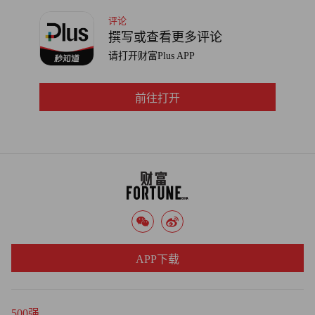
评论
这家科技公司正在招聘新首席财务官、首席会计官和首席合
撰写或查看更多评论
规官。超微电脑还将任命一名总法律顾问，并将“扩大内部
请打开财富Plus APP
律师团队规模，使其与超微电脑的规模和复杂程度相称，特
别是考虑到近期的迅猛发展及未来扩张的宏伟蓝图。”
前往打开
安永和乔尔达诺没有回应置评请求。（财富中文网）
译者：中慧言-王芳
APP下载
500强