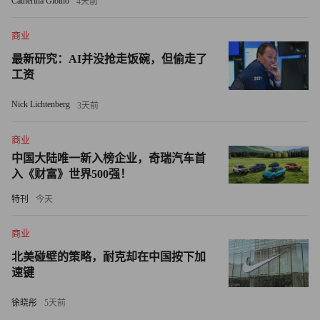
Catherina Gioino
4天前
Assistance Program）]方面的支出和在劳动所得税抵免与儿
童税收抵免方面的支出，将减少数十亿美元。
商业
加州最近的立法，还引起了被排除在新最低工资标准以外的
最新研究：AI并没抢走饭碗，但偷走了
工资
其他食品行业的警觉，尤其是该州的学校食品服务业。历史
上，食品服务工人是公立学校收入最低的雇员，但随着加州
Nick Lichtenberg
3天前
率先为该州620万公立学校的学生提供免费餐，对食品服务
工人的需求旺盛，而快餐业提高薪酬将迫使许多学校不得不
商业
中国大陆唯一新入榜企业，奇瑞汽车首
跟着涨薪。
入《财富》世界500强！
2023年，萨克拉门托统一校区（Sacramento Unified School
特刊
今天
District）将食品服务工人的工资提高了10%，7月再次上涨
了6%，达到每小时20美元。美联社（AP）的报道称，这是
商业
该校区近三十年来最大幅度的一次涨薪。美联社指出，随着
北美碰壁的策略，耐克却在中国按下加
速键
更多的学生选择在学校用餐，一个南加州的校区将食品服务
人员的数量增加了一倍，达到40人，但其他校区，包括洛杉
徐晓彤
5天前
矶县的一个校区，发现它们没有能力为食品服务工人提供适