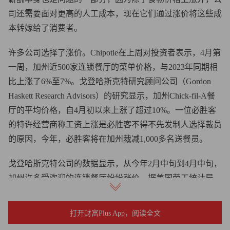
司还需要面对更高的人工成本，现在它们通过涨价将这些成
本转嫁给了消费者。
许多公司选择了涨价。Chipotle在上周对投资者表示，4月第
一周，加州近500家连锁餐厅的菜单价格，与2023年同期相
比上涨了6%至7%。戈登哈斯克特研究顾问公司（Gordon
Haskett Research Advisors）的研究显示，加州Chick-fil-A餐
厅的平均价格，自4月初以来上涨了超过10%。一位必胜客
的特许经营商称工资上涨是必胜客不得不先发制人选择裁员
的原因，今年，必胜客将在加州裁减1,000多名送餐员。
戈登哈斯克特公司的数据显示，从今年2月中旬到4月中旬，
加州许多受欢迎的连锁餐厅纷纷涨价。据美国劳工统计局
（Bureau of Labor Statistics）统计，在这两个月内，星巴克
（Starbucks）、Shake Shack、Chipotle和塔可钟（Taco
打开财富Plus App，阅读全文
Bell）均涨价约5%，而全美餐厅平均仅涨价0.4%。