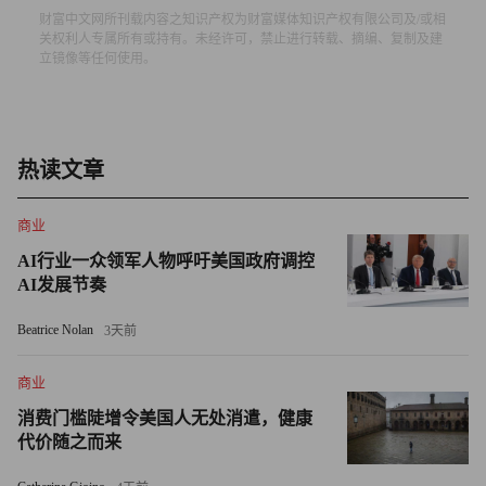
财富中文网所刊载内容之知识产权为财富媒体知识产权有限公司及/或相
Chipotle、Chick-fil-A、塔可钟和Shake Shack均未回应《财
关权利人专属所有或持有。未经许可，禁止进行转载、摘编、复制及建
立镜像等任何使用。
富》杂志的置评请求。
美国劳工统计局的报告显示，加州有全美最多的快餐业员
工，其次是得州、佛罗里达州和纽约州。现在加州为快餐业
热读文章
员工提供业内最高的基本工资保证；其他行业的工作者同样
享有国内最高的最低工资之一，为每小时16美元。
商业
许多赚取最低工资的员工确实需要涨薪。经济政策研究所
AI行业一众领军人物呼吁美国政府调控
AI发展节奏
（Economic Policy Institute）的报告显示，美国现在准备迎
接涨薪的近1,000万名员工中，有超过一半是女性；有接近
Beatrice Nolan
3天前
四分之一或约250万是需要养家的上班族父母；超过50%目
前的收入水平低于贫困线。
商业
消费门槛陡增令美国人无处消遣，健康
经济政策研究所认为，随着最低工资上涨，政府在低收入工
代价随之而来
人福利[例如补充营养援助计划（Supplemental Nutrition