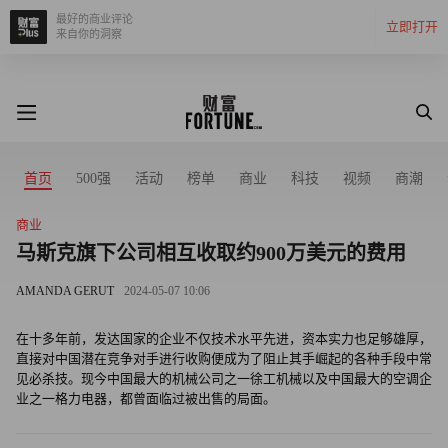
最好的商业评论
立即打开
来自你的洞察
首页
500强
活动
榜单
商业
科技
视频
商潮
商业
马斯克旗下公司相互收取约900万美元的费用
AMANDA GERUT
2024-05-07 10:06
在十多年前，发达国家的企业不仅技术水平先进，资本实力也足够雄厚，
直接对中国潜在竞争对手进行收购便成为了阻止其手崛起的各种手段中常
见必杀技。现今中国最大的机械公司之一徐工机械以及中国最大的空调企
业之一格力电器，都曾面临过被出售的局面。