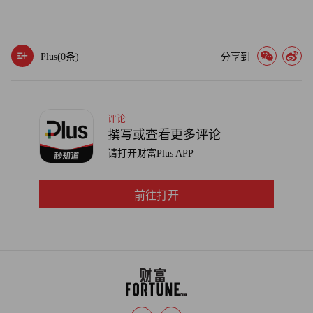
当的工资。一位校区官员对美联社表示，食品服务工人的时
薪可能高达25.51美元，但他们每天只工作三个小时，而且
没有资格享受健康福利。（财富中文网）
Plus(
0
条)
分享到
译者：刘进龙
审校：汪皓
评论
撰写或查看更多评论
请打开财富Plus APP
前往打开