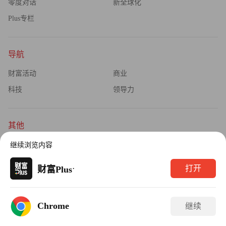
零度对话
新全球化
Plus专栏
导航
财富活动
商业
科技
领导力
其他
杂志订阅
公司介绍
继续浏览内容
隐私政策
广告业务
·
打开
财富Plus
Copyright © 2026财富媒体知识产权有限公司
Chrome
继续
版权所有，未经书面许可，任何机构不得转载