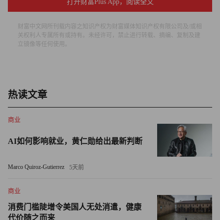
打开财富Plus App，阅读全文
坐四人的电动、自动驾驶空中出租车。
财富中文网所刊载内容之知识产权为财富媒体知识产权有限公司及/或相
空客于1月16日宣布，其“铁舱”顺利启动。铁舱是为空客在
关权利人专属所有或持有。未经许可，禁止进行转载、摘编、复制及建
立镜像等任何使用。
2020年发布的“电动概念飞机设计的氢能推进系统”，是空客
四个氢动力概念的基础。与波音一样，空客也在增加可持续
航空燃料的使用。2010年，空客把较早的商业机型A320ceo
升级为A320neo，并声称A320neo能够使用50%混合可持续
热读文章
航空燃料。与波音一样，空客也希望到2030年100%使用可
持续航空燃料。空客的发言人克里斯蒂·塔克称，希望在
商业
2035年，氢动力飞机可以开始服役。
AI如何影响就业，黄仁勋给出最新判断
波音和空客面临类似的困境
Marco Quiroz-Gutierrez
5天前
航空业顾问、空客前美洲区传播负责人和美国国家航空协会
（National Aeronautic Association）可持续咨询委员会
商业
（Sustainability Advisory Committee）的成员詹姆斯·达西对
消费门槛陡增令美国人无处消遣，健康
《财富》杂志表示，航空公司在订购更可持续的飞机时普遍
代价随之而来