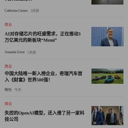
面临的一个挑战是漫长的飞机交付时间，例如波音和空客的
Catherina Gioino
3天前
订单都已经排到了十年以后。他说：“航空公司必须根据现
有机型做出决策，而这个决策会影响未来10年的机队组
商业
成。”由于供应链延误阻碍了飞机生产，飞机生产速度根本
AI对存储芯片的旺盛需求，正在推动3
跟不上可持续性技术的进步速度。
万亿美元的新板块“Memi”
波音的发言人并未披露向阿卡萨航空交付737 Max飞机的时
Amanda Gerut
5天前
间。
商业
虽然飞机制造商正在对氢能推进系统和电动飞机进行长期投
中国大陆唯一新入榜企业，奇瑞汽车首
入《财富》世界500强！
资，但航空公司只能选择采购使用可持续航空燃料的飞机，
以逐步减少碳排放。
特刊
今天
虽然阿卡萨航空可能被波音的可持续性使命所吸引，但达西
商业
指出，波音737 Max在可持续性方面的表现，与空客
失控的OpenAI模型，还入侵了另一家科
A320neo不相上下。
技公司