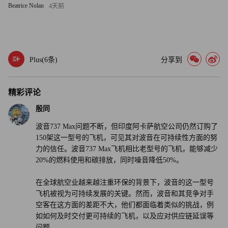
Beatrice Nolan
4天前
达西说：“在可持续性方面，你能够获得巨大的竞争优势。
这些决策更有可能影响到运营成本、拥有成本和总体可靠
性。考虑到最近媒体对Max飞机的报道，阿卡萨航空的订单
是一个有趣的选择。”
Plus(
6
条)
分享到
阿卡萨航空并未回复《财富》杂志的置评请求。（财富中文
网）
精彩评论
殷同
译者：刘进龙
波音737 Max问题不断，但印度阿卡萨航空公司仍然订购了
150架这一型号的飞机，可见其对波音在可持续性方面的努
审校：汪皓
力的信任。波音737 Max飞机相比老型号的飞机，能够减少
20%的燃料使用和碳排放，同时噪音降低50%。
在全球航空业越来越注重环保的背景下，波音的这一型号
飞机被视为可持续发展的关键。然而，波音和其竞争对手
空客在这方面的差距不大，他们都面临着类似的挑战，例
如如何及时交付更可持续的飞机，以及应对供应链延误等
问题。