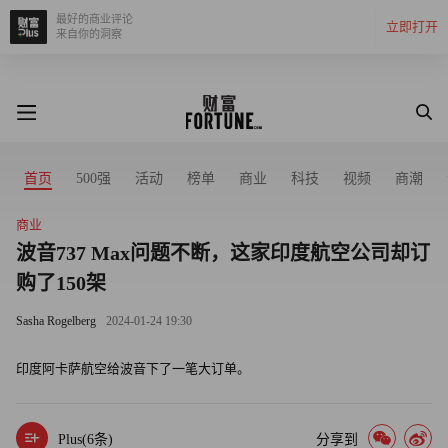
最好的商业评论
立即打开
来自你的洞察
首页
500强
活动
榜单
商业
科技
视频
商潮
商业
波音737 Max问题不断，这家印度航空公司却订
购了150架
Sasha Rogelberg
2024-01-24 19:30
印度阿卡萨航空给波音下了一笔大订单。
Plus(
6
条)
分享到