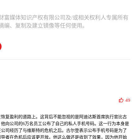
财富媒体知识产权有限公司及/或相关权利人专属所有
摘编、复制及建立镜像等任何使用。
49
在恢复盈利的道路上。这背后不能忽视的是阿迪达斯首席执行官比古
：他向公司的6万名员工公布了自己的私人手机号码。这一行为本身是
在公司经历了与维斯特的危机之后。古尔登表示公布手机号码是为了
领导者在危机后应该更开放。他这么做还是收到了效果，因为他开始