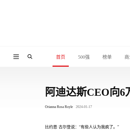
首页
500强
榜单
商
阿迪达斯CEO向
Orianna Rosa Royle
2024-01-17
比约恩·古尔登说：“有些人认为我疯了。”