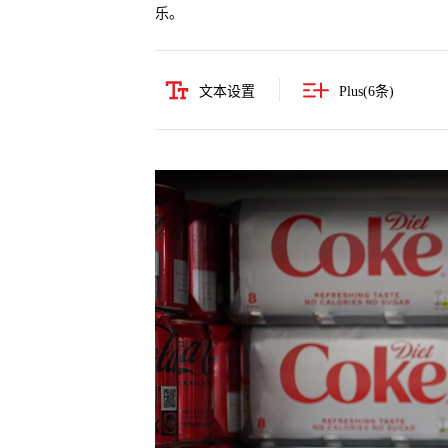
乐。
文本设置
Plus(
6
条)