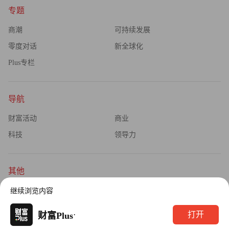
专题
商潮
可持续发展
零度对话
新全球化
Plus专栏
导航
财富活动
商业
科技
领导力
其他
杂志订阅
公司介绍
继续浏览内容
隐私政策
广告业务
·
打开
财富Plus