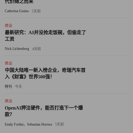
代价随之而来
此外，有的客户连类似的记录都没有找到，甚至连一个写着
Catherina Gioino
5天前
他们名字的空箱子都没有。
商业
最新研究：AI并没抢走饭碗，但偷走了
《财富》杂志看到的文件显示，天职国际的会计师本来预计
工资
会找到大约120万枚美国鹰洋银币，但结果实际只发现了不
Nick Lichtenberg
4天前
到38万枚。
商业
同样，会计师们原本预计还会找到11,125枚美国鹰洋金币
中国大陆唯一新入榜企业，奇瑞汽车首
（Gold American Eagle），结果只发现了1,936枚。
入《财富》世界500强！
因此，美国商品期货交易委员会的律师们声称，被告出于不
特刊
今天
当得利之目的“挪用”了这些贵金属，要么是自己用掉了，要
商业
么就是悄悄卖了。
OpenAI押注硬件，能否打造下一个爆
款？
美国商品期货交易委员会还声称，一些花钱购买鹰洋的客户
Emily Forlini，Sebastian Herrera
5天前
从未真正拿到这些贵金属钱币，而是被卖家直接把钱装进了