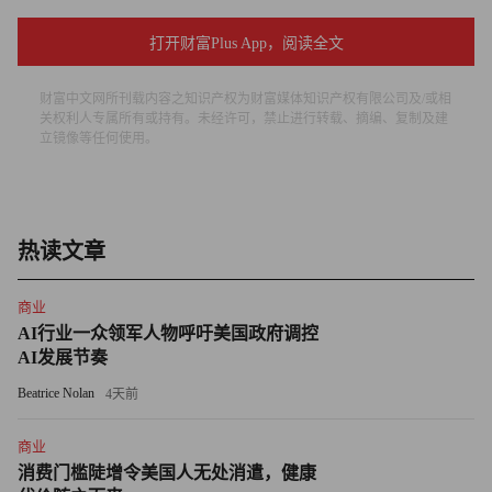
这些客户误以为自己是了解这些银币带来的收入的，因为每
打开财富Plus App，阅读全文
个月他们都会收到公司发来的报告，而检方则称这些报告
“错误地暗示了这些资产仍然安全地存放在FSD公司里。”
财富中文网所刊载内容之知识产权为财富媒体知识产权有限公司及/或相
关权利人专属所有或持有。未经许可，禁止进行转载、摘编、复制及建
消失的银币
立镜像等任何使用。
法庭文件显示，按理说应该存放在FSD公司的大量银币根本
不存在。
热读文章
6月20日公布的法庭文件显示，天职国际（Baker Tilly）的会
计师曾经参与对该金库的盘点，结果发现，价值近1.13亿美
商业
AI行业一众领军人物呼吁美国政府调控
元的客户资产不翼而飞了。
AI发展节奏
《财富》杂志看到的这份文件写道：“例如，他们在FSD公
Beatrice Nolan
4天前
司发现了一些空箱子，上面写着某个客户的名字，但是有的
商业
箱子里并无贵金属，而是附有一张类似‘欠条’的纸，上面写
消费门槛陡增令美国人无处消遣，健康
明了本应存放在这里的贵金属种类和数量。”