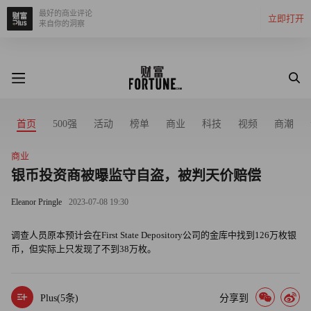
最好的商业评论
立即打开
来自你的洞察
首页
500强
活动
榜单
商业
科技
视频
商潮
商业
银币投资商被曝监守自盗，被判天价赔偿
Eleanor Pringle
2023-07-08 19:30
调查人员原本预计会在First State Depository公司的金库中找到126万枚银
币，但实际上只发现了不到38万枚。
Plus(
5
条)
分享到