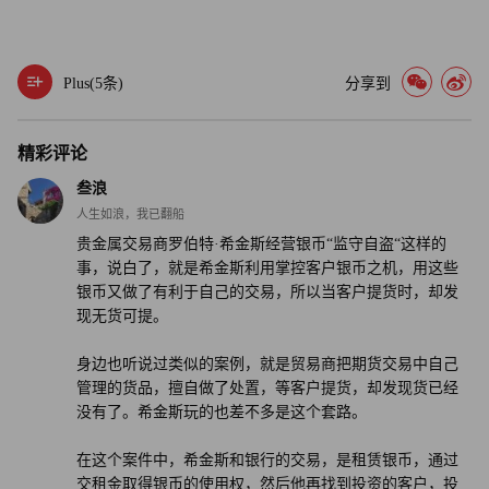
他们的腰包。
美国商品期货交易委员会的执法部主管伊恩·麦金利表示，
Plus(
5
条)
分享到
他一定要“根除贵金属市场的欺诈行为。”
不过美国商品期货交易委员会也警告道，尽管损害赔偿金已
精彩评论
经判给了客户，但由于被告可能没有足够的资产进行赔付，
叁浪
所以并不能够保证他们一定可以拿回资金。
人生如浪，我已翻船
贵金属交易商罗伯特·希金斯经营银币“监守自盗“这样的
本案客户若想了解关于此案的最新信息，可以访问First State
事，说白了，就是希金斯利用掌控客户银币之机，用这些
Depository公司的官方网站，目前该网站已经被处理此案的
银币又做了有利于自己的交易，所以当客户提货时，却发
官方部门接管。（财富中文网）
现无货可提。
身边也听说过类似的案例，就是贸易商把期货交易中自己
译者：朴成奎
管理的货品，擅自做了处置，等客户提货，却发现货已经
没有了。希金斯玩的也差不多是这个套路。
在这个案件中，希金斯和银行的交易，是租赁银币，通过
交租金取得银币的使用权，然后他再找到投资的客户，投