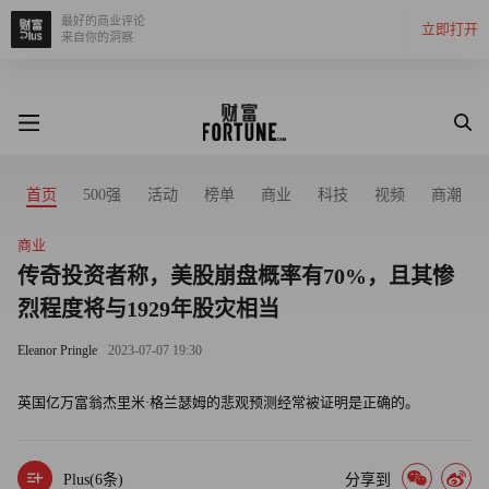
最好的商业评论
立即打开
来自你的洞察
首页
500强
活动
榜单
商业
科技
视频
商潮
商业
传奇投资者称，美股崩盘概率有70%，且其惨
烈程度将与1929年股灾相当
Eleanor Pringle
2023-07-07 19:30
英国亿万富翁杰里米·格兰瑟姆的悲观预测经常被证明是正确的。
Plus(
6
条)
分享到