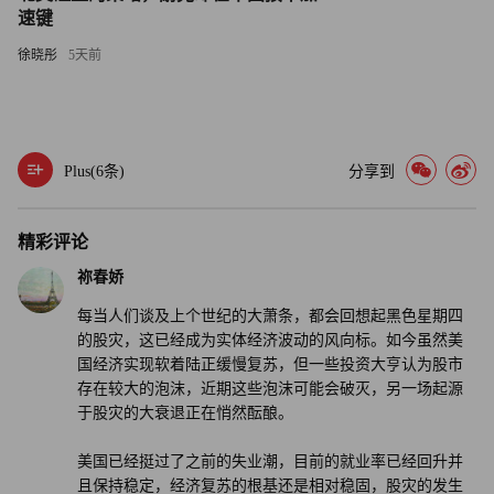
“自从ChatGPT发布以及去年10月和11月以来，迅速引起了
速键
人们的兴趣，而且人们关注的领域非常集中。”
徐晓彤
5天前
格兰瑟姆指出，关于人工智能技术将对市场行情产生多大影
响，不同的人会有不同看法。他表示，关于人工智能技术对
社会的影响，存在着各种不同的意见。
Plus(
6
条)
分享到
格兰瑟姆说：“一些地球上最聪明的人认为人工智能没有意
精彩评论
义，它只是通过试错学习的鹦鹉而已。还有人认为人工智能
会改变一切，它将提高生产率，并在诸多方面带来改善。”
祢春娇
每当人们谈及上个世纪的大萧条，都会回想起黑色星期四
格兰瑟姆认为，人工智能的发展过程，与他预测的近期泡沫
的股灾，这已经成为实体经济波动的风向标。如今虽然美
的演变过程并不一致：“距离传统泡沫破灭、传统的经济衰
国经济实现软着陆正缓慢复苏，但一些投资大亨认为股市
退、传统的利润率下降以及股市暴跌，还有一两年时间。这
存在较大的泡沫，近期这些泡沫可能会破灭，另一场起源
于股灾的大衰退正在悄然酝酿。
些情况可能发生在人工智能真正产生影响之前。”（财富中
文网）
美国已经挺过了之前的失业潮，目前的就业率已经回升并
且保持稳定，经济复苏的根基还是相对稳固，股灾的发生