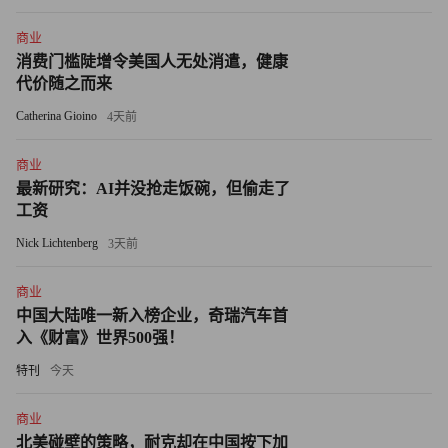
商业
Meta自从宣布将业务重心从元宇宙转移到人工智能产品和服
消费门槛陡增令美国人无处消遣，健康
务之后，也得到了类似回报，其首席执行官马克·扎克伯格
代价随之而来
凭借在Meta持有的股份，个人财富暴涨约400亿美元。
Catherina Gioino
4天前
格兰瑟姆说，他目前并不确定人工智能是否“发展速度足够
商业
快和足够强劲”，能够避免股市泡沫破灭。
最新研究：AI并没抢走饭碗，但偷走了
工资
这位投资专家表示，他之所以将股市崩盘的概率从“可怕的”
Nick Lichtenberg
3天前
85%下调到70%，是因为ChatGPT等技术的出现。
商业
然而，他认为人工智能引起的股市反弹只涉及一个小众市
中国大陆唯一新入榜企业，奇瑞汽车首
场。他解释道：“谁都知道，在人工智能出现之前，情况已
入《财富》世界500强！
经非常复杂。我们要面对通货膨胀，还有美联储（Federal
特刊
今天
Reserve），我们要考虑利率会以多快的速度上涨以及会有
多大上涨幅度，还要考虑战争的后续影响等。”
商业
北美碰壁的策略，耐克却在中国按下加