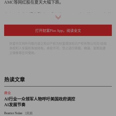
AMC等网红股在夏天大幅下跌。
考虑到这种内爆的影响严重程度不一，既有可能与1929年的
股灾相当，也有可能与2000年“不太严重的”经济衰退类似，
因此格兰瑟姆质疑：美国经济将以多快的速度陷入衰退，经
打开财富Plus App，阅读全文
济衰退将持续多长时间？利润率会下降到什么程度？
财富中文网所刊载内容之知识产权为财富媒体知识产权有限公司及/或相
“利润率已经大幅下降，但情况可能更加严重。其他经济变
关权利人专属所有或持有。未经许可，禁止进行转载、摘编、复制及建
立镜像等任何使用。
量会有哪些变化，例如全球贸易问题、与中国的摩擦、战争
危机等。这些因素会产生哪些影响？现在很难预测。”
人工智能“迷你泡沫”
热读文章
格兰瑟姆称，科技行业的颠覆性技术引发的所谓迷你泡沫，
商业
“扰乱了”他的预测。
AI行业一众领军人物呼吁美国政府调控
AI发展节奏
微软（Microsoft）等公司的股价暴涨。微软在今年4月召开
Beatrice Nolan
3天前
的营收电话会议上提及了50次“人工智能”。