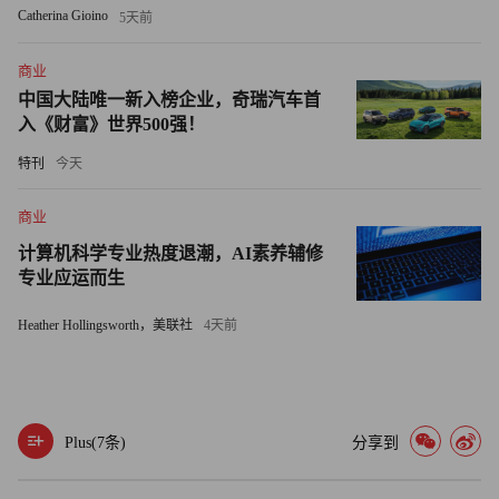
经济严重衰退，那么，对商业地产肯定雪上加霜。但是，现
Catherina Gioino
5天前
在研究这个问题，为时尚早。
商业
@付伟
中国大陆唯一新入榜企业，奇瑞汽车首
入《财富》世界500强！
资深财富管理从业者
特刊
今天
如果说金融的本质是中介，那信用管理是金融运营最重要的
商业
内涵，在这个逻辑下最大的风险自然就是流动性风险。对于
计算机科学专业热度退潮，AI素养辅修
几亿规模的小公司还是几千亿规模的国际巨头，都是如此。
专业应运而生
在私募股权这个赛道，国际上有个公认的PEI300排名，看似
Heather Hollingsworth，美联社
4天前
高大上，不过就是以对应私募股权机构当年的募资额作为重
要参考指标进行的排名，这个指标直观的反映了私募股权机
构的市场认可度以及他们此刻手中的“弹药”，但却忽略了投
资机构的业绩和能力。更值得吐槽的是，一些机构为了维持
Plus(
7
条)
分享到
其影响力而进行持续的募资，从而导致其管理规模远远超过