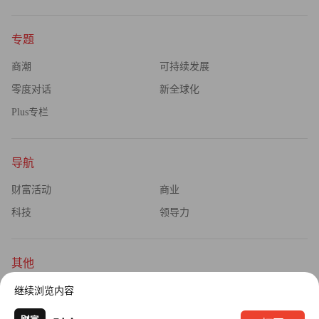
专题
商潮
可持续发展
零度对话
新全球化
Plus专栏
导航
财富活动
商业
科技
领导力
其他
杂志订阅
公司介绍
继续浏览内容
隐私政策
广告业务