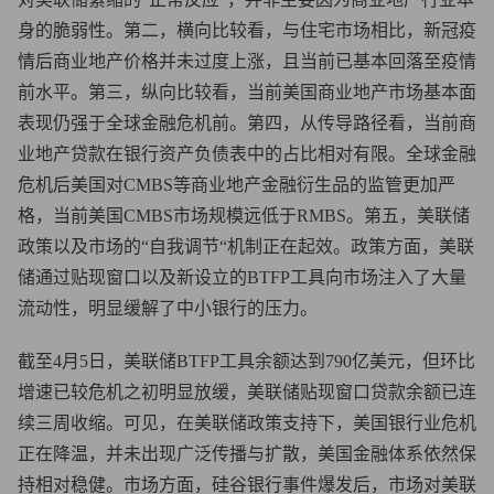
身的脆弱性。第二，横向比较看，与住宅市场相比，新冠疫
情后商业地产价格并未过度上涨，且当前已基本回落至疫情
前水平。第三，纵向比较看，当前美国商业地产市场基本面
表现仍强于全球金融危机前。第四，从传导路径看，当前商
业地产贷款在银行资产负债表中的占比相对有限。全球金融
危机后美国对CMBS等商业地产金融衍生品的监管更加严
格，当前美国CMBS市场规模远低于RMBS。第五，美联储
政策以及市场的“自我调节“机制正在起效。政策方面，美联
储通过贴现窗口以及新设立的BTFP工具向市场注入了大量
流动性，明显缓解了中小银行的压力。
截至4月5日，美联储BTFP工具余额达到790亿美元，但环比
增速已较危机之初明显放缓，美联储贴现窗口贷款余额已连
续三周收缩。可见，在美联储政策支持下，美国银行业危机
正在降温，并未出现广泛传播与扩散，美国金融体系依然保
持相对稳健。市场方面，硅谷银行事件爆发后，市场对美联