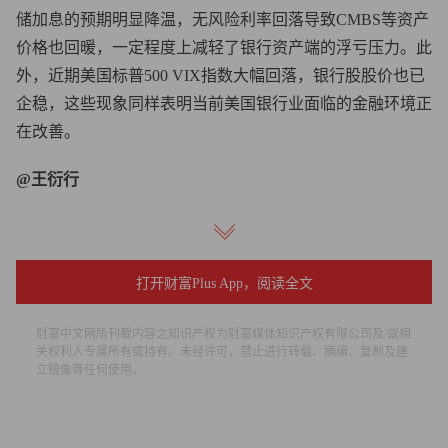
储加息的预期明显降温，无风险利率回落导致CMBS等资产
价格也回暖，一定程度上减轻了银行资产端的浮亏压力。此
外，近期美国标普500 VIX指数大幅回落，银行股股价也已
企稳，这些现象同样表明当前美国银行业面临的金融环境正
在改善。
@王衍行
中国人民大学重阳金融研究院高级研究员
Brookfield拖欠十二栋办公楼共1.614亿美元CMBS贷款，只
打开财富Plus App，阅读全文
是通常的债务违约预警，还远远够不上多米诺骨牌的第一
块。原因有四：一是金额不大；二是占比较低，尚不会影响
财富中文网所刊载内容之知识产权为财富媒体知识产权有限公司及/或相
关权利人专属所有或持有。未经许可，禁止进行转载、摘编、复制及建
Brookfield的偿还能力，更谈不上破产清债；三是办公大楼
立镜像等任何使用。
的价格波动幅度不大。根据Green Street的数据，过去一年写
字楼的价格下跌了约25%；四是美国首都华盛顿的办公楼是
个极端的现象。本次爆出的Brookfield基金违约主要涉及位