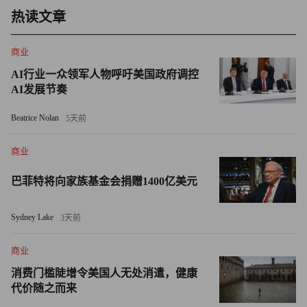
热读文章
于美国首都华盛顿的办公楼。媒体指出，在1.614亿美元债
务涉及的十二栋办公楼中，去年的平均入住率只有52%，远
商业
低于2018年这批债务承销时的79%。好的情况是，截至今年
第一季度，在纽约曼哈顿大约4400万平方米的写字楼中，有
AI行业一众领军人物呼吁美国政府调控
AI发展节奏
86%的入住率。
Beatrice Nolan
5天前
不过，美国办公楼市场的确面临诸多不利因素：一是疫情给
美国市场某些地区的传统办公室带来了挑战，入住率大幅降
商业
低；二是借贷成本飙升；三是最近的金融动荡给这个新冠疫
巴菲特将向家族基金会捐赠1400亿美元
情期间就在苦苦挣扎的行业带来新的挑战，这里主要指该行
业借贷环境的更加严峻。
Sydney Lake
3天前
由于对房地产前景的担忧，与写字楼相关的股票今年暴跌，
商业
风险已经释放了一部分。未来总体风险不大。摩根士丹利和
消费门槛陡增令美国人无处消遣，健康
Trepp数据显示，今年还有约4000亿美元商业地产（CRE）
代价随之而来
的债务到期。对于美国来说，这还不算个大数目。如果美国