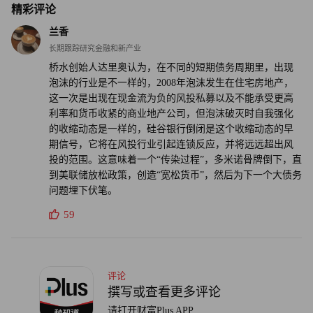
管理能力。
精彩评论
兰香
有些人说“对于投资行业，规模是业绩最大的杀手”，没有任
长期跟踪研究金融和新产业
何一个投资法门能够在规模无限制增长的情况下保持稳定的
桥水创始人达里奥认为，在不同的短期债务周期里，出现
收益，伯克希尔不行、文艺复兴不行、黑石也一样不行。而
泡沫的行业是不一样的，2008年泡沫发生在住宅房地产，
黑石此刻正在经历的，不过是“名气增长”→“规模扩张”
这一次是出现在现金流为负的风投私募以及不能承受更高
→“业绩回落”→“投资者赎回”的一个正常路径，太阳底下没
利率和货币收紧的商业地产公司，但泡沫破灭时自我强化
的收缩动态是一样的，硅谷银行倒闭是这个收缩动态的早
有任何新鲜事。
期信号，它将在风投行业引起连锁反应，并将远远超出风
投的范围。这意味着一个“传染过程”，多米诺骨牌倒下，直
再看看黑石压力最大的房地产基金侧，过去两年美国政府的
到美联储放松政策，创造“宽松货币”，然后为下一个大债务
大撒钱，让美国房价和租金快速上涨，带动了投资者热情的
问题埋下伏笔。
高涨。但无论是黑石还是投资者似乎都忘了，“酒会的最高
59
潮也是离别的前奏”，在市场最好的时候进行募资固然容
易，但给自己埋下了大雷，对于黑石长期的品牌却是有损无
益的。联想到中国私募证券基金市场，无论是量化领域曾经
评论
的三家千亿巨头，还是主观多头领域淡水泉和景林曾经的不
撰写或查看更多评论
可一世，都在这次的市场回调中回归常态。
请打开财富Plus APP