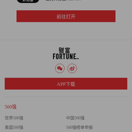
再观察下美国当下的CPI情况，由于能源结构更优的现状，
前往打开
导致美国CPI几乎“免疫”了这轮大宗商品的上涨，但房价和
租金的调升却是实实在在的。从美联储强硬控制CPI的态度
来看，即便CPI已经出现拐点，后续力度依然不会放松，把
CPI控制在2%的“合理位置”需要在房地产侧做更多文章，黑
石当下的赎回压力可能只是一个开始，真正的冲击还没有完
全展开。
对于投资者而言，黑石这次的“小新闻”给我们一个很大的
“提示”，不仅它再次验证了“规模和业绩的负相关”，也告诉
APP下载
了我们永远要在狂欢中保持理性，更重要的是，为自己的投
资组合保持足够的流动性，许多时候，一个资产从优秀转向
500强
负面，就是因为流动性。（财富中文网）
世界500强
中国500强
编辑：俞再孟
美国500强
500强榜单申报