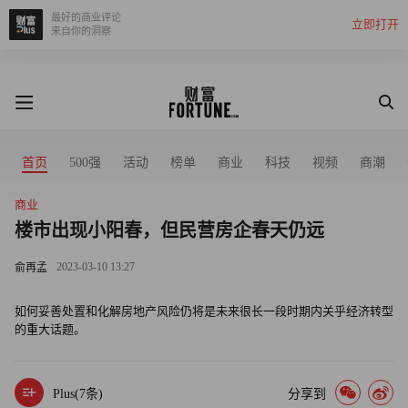
最好的商业评论
立即打开
来自你的洞察
首页
500强
活动
榜单
商业
科技
视频
商潮
商业
楼市出现小阳春，但民营房企春天仍远
2023-03-10 13:27
俞再孟
如何妥善处置和化解房地产风险仍将是未来很长一段时期内关乎经济转型
的重大话题。
Plus(
7
条)
分享到