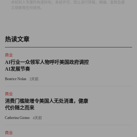
决定维持、下调或取消首房贷款利率下限。这一政策为降低
关权利人专属所有或持有。未经许可，禁止进行转载、摘编、复制及建
立镜像等任何使用。
房贷利率打开了大门，1月29日郑州打响了下调个人房贷利
率的“第一枪”，并将首套房贷利率调整为3.8%。之后，又有
不少重点城市跟进，首套房贷利率最低降至3.7%。
热读文章
在包括低利率在内的一系列优惠政策吸引下，近期购房者进
场速度明显加快，带动一波楼市回暖的行情。不过，多位分
商业
析人士认为，目前“小阳春”的持续性面临挑战。
AI行业一众领军人物呼吁美国政府调控
AI发展节奏
李宇嘉表示，由于楼市和经济基本面较弱，2023年房地产市
Beatrice Nolan
3天前
场只会呈现弱复苏，不太可能出现大幅度反弹，特别是房价
反弹。下半年的市场表现要看疫情之后整个市场恢复程度如
商业
何，可以预见的是，市场回暖会是一个漫长的过程。
消费门槛陡增令美国人无处消遣，健康
代价随之而来
中泰证券首席经济学家李迅雷认为，从去年开始，中国的房
Catherina Gioino
4天前
地产市场已经开启了一个可能长达十年的下行周期。在政策
暖风下，2023年房地产市场的下行斜率可能会有明显放缓，
商业