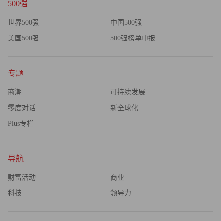
500强
的难度与代价也就越大。治亦难，不治亦难，而在经历近三
世界500强
中国500强
年的严厉调控后，可以肯定的是，如何妥善处置和化解房地
产风险仍将是未来很长一段时期内关乎经济转型的重大话
美国500强
500强榜单申报
题。（财富中文网）
专题
编辑：刘兰香
商潮
可持续发展
零度对话
新全球化
Plus专栏
导航
财富活动
商业
科技
领导力