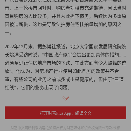
示，上一轮楼市回升时，购房者对楼市充满期待，因此当时
盲目购房的人比较多，并且为此担下债务，后续因为多重原
因被迫断供，这也是导致法拍房住宅挂拍量增加的原因之
一。
2022年12月末，据彭博社报道，北京大学国家发展研究院院
长姚洋受访时说，“中国政府似乎会提出更加具体的措施......
必须至少止住房地产市场的下跌，在此方面有令人鼓舞的迹
象”。他认为，对房地产行业使用如此严厉的政策并不合
适，有些公司的业务之前或多或少是健康的，但由于“三道
红线”，它们的业务出现了问题。
楼市回暖、民企“躺平”
打开财富Plus App，阅读全文
根据央行、银保监会在1月5日下发的通知，对于新建商品房
售价环比和同比连续3个月均下降的城市，地方政府可自主
财富中文网所刊载内容之知识产权为财富媒体知识产权有限公司及/或相