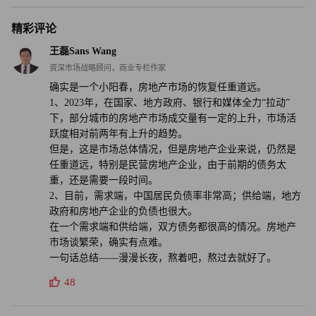
点。拿地榜10强座次，有8席均被央企、国企拿下。
精彩评论
据中国房地产报记者统计，销售50强中14家房企拿地数量挂
王磊Sans Wang
零，“宇宙房企”碧桂园2022年拿地不足百亿，相比之下，其
资深市场战略顾问，商业专栏作家
在2021年拿地超2000亿。
确实是一个小阳春，房地产市场的恢复任重道远。
1、2023年，在国家、地方政府、银行和媒体全力“拉动”
与财大气粗的国企央企相比，民营房企风险意识更高，在熊
下，部分城市的房地产市场成交量有一定的上升，市场活
市中拿地的欲望更低，但其处境与动向却对整个行业具有风
跃度相对前两年有上升的趋势。
向标意义。目前来看，众多民营房企的春天仍未到来，今年
但是，这是市场总体情况，但是房地产企业来说，仍然是
任重道远，特别是民营房地产企业，由于前期的债务太
拿地规模恐怕仍不乐观。值得注意的是，地方城投2022年拿
重，还是需要一段时间。
地金额大幅上升，这将给地方债务添加沉重的负担，令本就
2、目前，需求端，中国居民负债率非常高；供给端，地方
已经债务高企的地方政府财政更加捉襟见肘。
政府和房地产企业的负债也很大。
在一个需求端和供给端，双方债务都很高的情况。房地产
楼市存量方面，上个月官方公布全国有六亿栋房屋，震惊全
市场谈繁荣，确实有点难。
一句话总结——漫漫长夜，熬着吧，熬过去就好了。
网。事实上，类似包括空置率、房屋数量等等讨论在近些年
一直不绝于耳。数据显示，2022年末商品房待售面积5.63亿
48
平方米，同比增长10.5%。其中，住宅待售面积增长