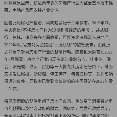
种种迹象显示，长达两年多的房地产行业大整治基本落下帷
幕，房地产重回支柱产业定性。
回看此轮房地产整治，风向趋紧始于三年多前。2019年7月
中央提出“不将房地产作为短期刺激经济的手段”，并从银
行、信托、债券等多方面收紧，严控资金违规流入房地产。
2020年8月官方对房企提出“三道红线”的监管要求，由此正
式开启了针对房地产行业的整治行动。随着恒大财富在2021
年9月爆雷，房地产行业出现多米诺骨牌效应，佳兆业、融
创、阳光城、世贸、富力等一大批龙头房企纷纷倒下，继而
又引发烂尾楼、断贷潮、停工停产、债务违约等一系列影响
深远的事件，导致本已受到疫情影响的中国经济在2022年雪
上加霜。
疾风骤雨般的整治重创了房地产市场，也改变了消费者对房
价的预期以及地方政府的财力。国家统计局发布数据显示，
全国商品房销售面积比2021年下降24.3%，创近7年来的新