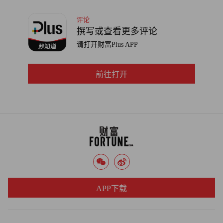
18.4%。全国45个重点城市1月二手房挂牌量突破350万套，
多座重点城市二手房挂牌量都突破了10万套，消化周期普遍
评论
撰写或查看更多评论
在1-2年，郑州达到40个月，大连甚至需要68个月。
请打开财富Plus APP
毫无疑问，过去的一年，房地产市场经历了1998年房改以来
最惨烈的调整，而这一轮调整的余波仍在荡漾。信用评级公
前往打开
司穆迪称中国房地产市场很难回到调整前的规模，将不再是
经济增长的主要动力。这次全行业的大洗牌出清了一些高杠
杆、高负债的房企，有利于提升行业的集中度和竞争力，改
善行业的盈利状况，对留下的房企而言是一次机遇，但政策
对行业的深远影响料将持续更长时间。
众所周知，房地产调控政策的影响早已超出房地产行业本
身。过去十多年，地方财政、居民资产、金融理财乃至各行
APP下载
各业都围绕着房地产这一中轴在运转，房地产已然成长为中
国经济中的庞然大物，尾大不掉，牵一发而动全身。房地产
越发展，越成为中国经济转型过程中根深蒂固的障碍，整治