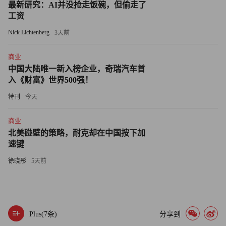
但是长期趋势或难以发生根本性扭转。
最新研究：AI并没抢走饭碗，但偷走了
工资
花旗集团分析师预计，2023年房地产销量将再下降25%，因
Nick Lichtenberg
3天前
为供应减少将限制复苏，买家的预期需要时间才能扭转。
商业
需求端出现小阳春的另一面，是供给端的普遍“躺平”，尤其
中国大陆唯一新入榜企业，奇瑞汽车首
入《财富》世界500强！
是民营房企。
特刊
今天
房企的“躺平”，主要体现在拿地方面，因为这对楼市新增供
应将产生直接影响。中指研究院的数据显示，2022年，
商业
TOP100企业拿地总额12975亿元，同比下降48.9%，全年整
北美碰壁的策略，耐克却在中国按下加
速键
体拿地低迷。
徐晓彤
5天前
另据相关研究机构统计，2022年拿地金额TOP100企业中，
央企、国企占比53%，地方城投平台占比32%，混合所有制
企业占比6%，分别较上年同期增加8个百分点、26个百分
点、1个百分点，民营房企占比仅9%，同比下降35个百分
Plus(
7
条)
分享到