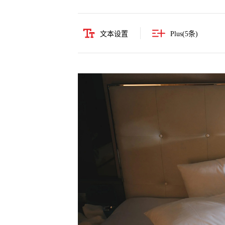
文本设置
Plus(
5
条)