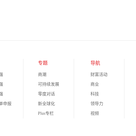
专题
导航
强
商潮
财富活动
强
可持续发展
商业
强
零度对话
科技
榜单申报
新全球化
领导力
Plus专栏
视频