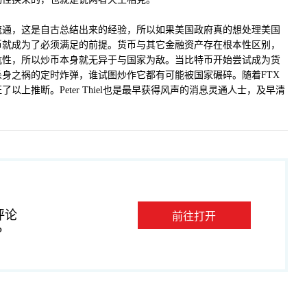
流通，这是自古总结出来的经验，所以如果美国政府真的想处理美国
币就成为了必须满足的前提。货币与其它金融资产存在根本性区别，
抗性，所以炒币本身就无异于与国家为敌。当比特币开始尝试成为货
身之祸的定时炸弹，谁试图炒作它都有可能被国家碾碎。随着FTX
以上推断。Peter Thiel也是最早获得风声的消息灵通人士，及早清
评论
前往打开
P