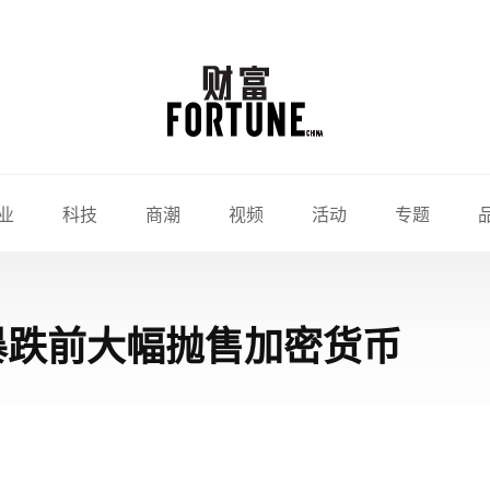
业
科技
商潮
视频
活动
专题
暴跌前大幅抛售加密货币