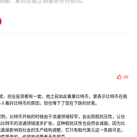
摘编、复制及建立镜像等任何使用。
49
谷的传奇大佬，创业投资都有一套，他之前如此看重比特币，曾表示比特币在挑
多人看好比特币的原因，但也埋下了现在下跌的伏笔。
案例，比特币开始的时候由于流通领域较窄，会出现假抗压性，让社
当比特币的流通领域逐步扩张，这种假抗压性也自然会减弱，因为比
能直接影响到社会的生产结构调整，它只有取代美元这一条路可走。
动性换来的，也就是说两者天生相克。