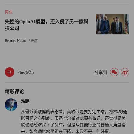
赞迪说，最令人鼓舞的信号是消费和购物处于相对健康的状
商业
况，他称之为保护美国经济免于严重衰退的“防火墙”。美国
的消费支出最近有略微放缓的迹象，但尽管人们对通货膨胀
失控的OpenAI模型，还入侵了另一家科
技公司
上升和经济衰退的担忧加剧，消费支出却仍然保持强劲。
Beatrice Nolan
5天前
“购物者是保护经济不陷入衰退的防火墙。虽然防火墙肯定
会面临压力，尤其是在经济困难的低收入家庭挣扎之际，但
它应该会撑下去。”赞迪写道。
Plus(
5
条)
分享到
衰退的现实风险仍然存在
虽然赞迪倾向于放缓衰退是最有可能的结果，但他承认，一
精彩评论
些“严重威胁”导致经济衰退成为非常现实的风险，2023年美
浩鹏
联储需要谨慎行事，确保美国不出现不必要的长期严重经济
从最近美联储的表态看，美联储是要打定主意，将2%的通
收缩。
胀目标之心到底，虽然华尔街对此颇有微词，还觉得是美
联储给经济踩下了刹车。但是从其他行业的普通人角度看
他说：“最糟糕的情况是，美联储为实现其通胀目标，在制
来，如今通胀水平正在下降，未尝不是一件好事。