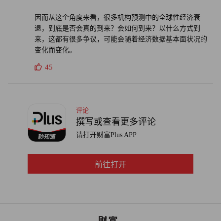
定货币政策时犯错，引发不必要的经济衰退。”
因而从这个角度来看，很多机构预测中的全球性经济衰
赞迪警告道，美联储在为降低通胀做出努力时，不应将基金
退，到底是否会真的到来？会如何到来？以什么方式到
来，这都有很多争议，可能会随着经济数据基本面状况的
利率提高到超过5%，以免引发“不必要的”衰退。2022年12
变化而变化。
月加息后，联邦基金利率目前处于4.25%至4.5%的目标区
45
间。
美联储在2022年年底表示，将根据通胀数据重新考虑2023年
加息的规模和频率，不过目前停止加息不在其考虑范围内。
评论
撰写或查看更多评论
不过，虽然风险是真实存在的，赞迪也提醒人们不要悲观，
请打开财富Plus APP
并警告说，如果任由人们对衰退的负面情绪发展下去，可能
就会成为“自我实现的预言”。他呼吁消费者和企业不要对经
前往打开
济失去信心。
“不盲目乐观很重要，但同样重要的是，不要让自己相信衰
退是不可避免的。衰退不是不可避免的。”赞迪写道。（财