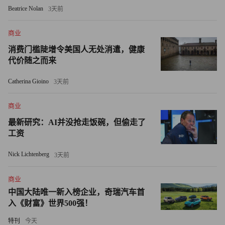
Beatrice Nolan
3天前
2022年12月，随着中国对防疫政策做出调整，虽然中国经济
商业
可能需要一段时间才可以“恢复全速”增长，但赞迪预测，一
消费门槛陡增令美国人无处消遣，健康
旦中国这一波新冠感染结束，全球供应链预计将在今年夏天
代价随之而来
重新恢复。
Catherina Gioino
3天前
赞迪还引用了最近美国工资和就业增长放缓的数据，证明有
更多的迹象表明通胀已过峰值。
商业
最新研究：AI并没抢走饭碗，但偷走了
最后，赞迪以美国消费者、银行和企业的财务健康状况作为
工资
指标，判断美国经济更可能出现放缓衰退而非真正的衰退。
Nick Lichtenberg
3天前
赞迪写道，在经济衰退的累积过程中往往出现典型的“失衡”
商业
现象，例如过度扩张的信贷额度或过度建设的房地产，但在
中国大陆唯一新入榜企业，奇瑞汽车首
当前的经济中鲜少看到上述信号，从而为经济在增长放缓时
入《财富》世界500强！
增加了软着陆的机会。
特刊
今天