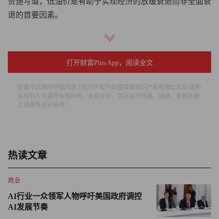
赞迪写道，低油价是有助于实现经济的放缓衰退而非全面衰
退的首要因素。
在2022年2月俄罗斯入侵乌克兰后，石油价格飙升至每桶120
美元的十年高点，导致美国能源价格上涨，全国汽油价格涨
打开财富Plus App，阅读全文
至每加仑5美元。
财富中文网所刊载内容之知识产权为财富媒体知识产权有限公司及/或相
而此后，一定程度上得益于美国战略石油储备（U.S.
关权利人专属所有或持有。未经许可，禁止进行转载、摘编、复制及建
Strategic Petroleum Reserve）的释放，油价大幅企稳。
立镜像等任何使用。
赞迪说，目前油价稳定在每桶80美元附近，略高于穆迪对油
价的“均衡”估计。他补充道，2023年全年油价或将处于波动
态势，主要取决于中国的能源需求和俄罗斯减少供给的可能
热读文章
性，但他指出，到目前为止，全球石油市场对市场干扰做出
商业
了“令人钦佩的调整”，预计今年将继续保持。
AI行业一众领军人物呼吁美国政府调控
赞迪写道，随着供应链瓶颈缓解和中国重新向世界开放，今
AI发展节奏
年通胀整体将“最终消失”。