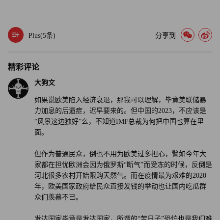
期衰退，当时英国是G7国家中经济衰退最严重的国家。经
济学家们认为，严重经济衰退与英国没有及时决定执行封锁
措施有关，英国政府的行动迟缓导致国内新冠相关的超额死
Plus(
5
条)
分享到
亡人数超过欧洲其他国家。
精彩评论
自新冠疫情爆发以来，英国的经济复苏速度，也一直落后于
其他富裕国家。
大狗文
如果说欧美陷入经济衰退，那我可以理解，毕竟美联储暴
据英国国家统计署在2022年9月发布的官方数据显示，去
力加息的后遗症，迟早要来的。但中国的2023，不应该是
年，英国是G7国家中唯一一个经济规模小于新冠疫情之前
“风景这边独好”么，不知道IMF总裁为何把中国也算在里
的国家，因为与其他发达国家相比，英国的高通胀和高利率
面。
对经济增长产生了更严重的影响。
但作为普通民众，倒也不用为欧美过多担心，譬如今年大
家都在担忧欧洲会因为俄罗斯“断气”而受冻的时候，反倒是
《金融时报》对英国下一次经济衰退严重性的调查结果，验
河北很多农村开始限购天然气。而在疫情最为艰难的2020
证了经济合作与发展组织（OECD）去年的类似预测。经济
年，欧美国家政府给民众直接发钱的举动也让国内吃瓜群
合作与发展组织是致力于促进全球贸易和经济增长的政府间
众们羡慕不已。
组织。
发达国家毕竟是发达国家，所谓的“苦日子”恐怕也是我们难