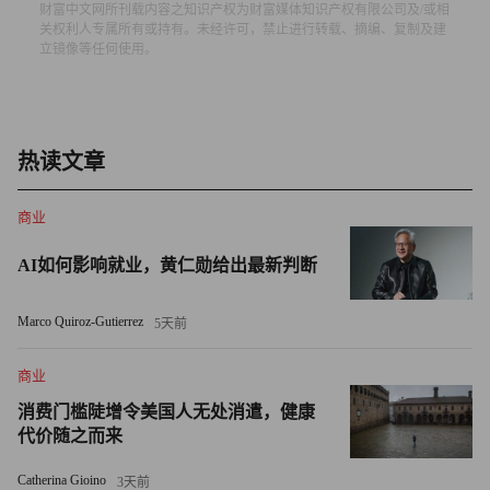
财富中文网所刊载内容之知识产权为财富媒体知识产权有限公司及/或相
英国央行在去年进行了一系列加息，希望能够降低物价。
关权利人专属所有或持有。未经许可，禁止进行转载、摘编、复制及建
立镜像等任何使用。
在12月召开的2022年最后一次会议上，英格兰银行再次加
息，这表明如果2023年通胀表现出依旧顽固的迹象，英格兰
银行就准备采取“激烈的应对手段”，继续加息。
热读文章
《金融时报》调查的经济学家们表示，今年由于俄乌冲突的
商业
影响，通货膨胀可能以高能源价格的形式，维持在令人不安
的高水平。
AI如何影响就业，黄仁勋给出最新判断
面对西方国家的制裁，弗拉基米尔·普京采取了惩罚性的报
Marco Quiroz-Gutierrez
5天前
复措施，严厉限制欧洲购买俄罗斯天然气，导致2022年能源
价格暴涨。供应减少引发了英国的能源危机，因为英国40%
商业
的发电和84%的供暖使用天然气，而且与欧盟不同，英国在
消费门槛陡增令美国人无处消遣，健康
高能源需求时可以依赖的储气容量极其有限。
代价随之而来
英国劳动力减少加剧了通胀问题。在过去几年，英国离开劳
Catherina Gioino
3天前