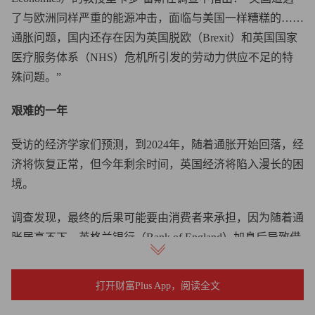
了与欧洲同样严重的能源冲击，面临与美国一样糟糕的……
通胀问题，国内还存在因为英国脱欧（Brexit）和英国国家
医疗服务体系（NHS）危机所引发的劳动力供应不足的特
殊问题。”
艰难的一年
受访的经济学家们预测，到2024年，随着通胀开始回落，经
济将恢复正常，但今年剩余时间，英国经济将陷入漫长的困
境。
调查发现，最终的后果可能要由消费者来承担，因为随着通
胀居高不下，英格兰银行（Bank of England）加息后导致借
款成本增加。经济学家们纷纷用从“糟糕”到“悲惨”这样的词
汇，来描述未来一年的消费者前景。
打开财富Plus App，阅读全文
2022年12月，英国年度通胀率为10.7%，与许多国家一样，