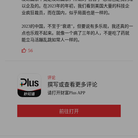
以企及的。在2023年的年初，我们看到美国大量的科技企
经合组织在2022年11月发布的最新经济前景展望报告预测，
业疯狂裁员，而在国内，似乎局面也是一样的。
由于俄乌冲突和能源危机的影响，预计英国将是经济萎缩幅
度最大的富裕国家。（财富中文网）
2023的中国，不至于“衰退”，但要说有多乐观，我还真的一
点也乐观不起来。就像一个病了三年的人，不是吃了药就
能立马活蹦乱跳如常人一样的。
译者：刘进龙
56
审校：汪皓
评论
撰写或查看更多评论
请打开财富Plus APP
前往打开