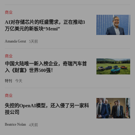
动力队伍的人口屡次刷新纪录，主要原因是长期疾病和心理
商业
健康问题。
AI对存储芯片的旺盛需求，正在推动3
据英国国家统计署（Office for National Statistics）统计，
万亿美元的新板块“Memi”
2019年至2022年11月，因病退出劳动力队伍的人数增加了
Amanda Gerut
5天前
500,000人。
商业
劳动力减少还影响了英国的公共服务。2022年，由于劳资纠
中国大陆唯一新入榜企业，奇瑞汽车首
纷和疾病，英国社会照顾人员减少了50,000人，这是该数字
入《财富》世界500强！
十年来该首次出现下降。
特刊
今天
糟糕的表现
商业
今年，高通胀和劳动力减少，预计将加剧英国的经济衰退，
失控的OpenAI模型，还入侵了另一家科
技公司
但这并非英国经济的表现首次落后于其他G7国家。
Beatrice Nolan
4天前
在2020年新冠疫情初期，世界大多数经济体突然陷入大幅短