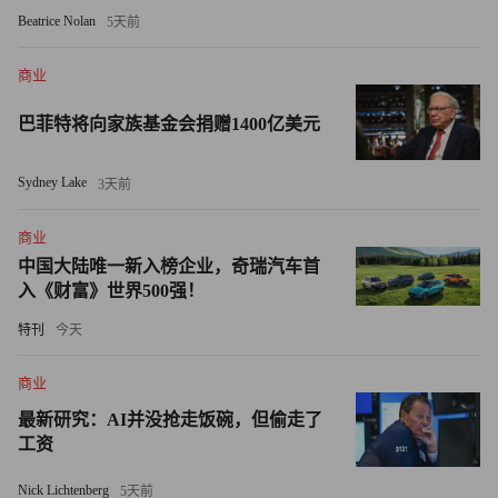
击。目前，整个行业仍未摆脱上周FTX破产所带来的影响。
Beatrice Nolan
5天前
赵长鹏在FTX破产中扮演了一定的角色。他先是于11月初公
开宣布，币安将出售其所持有的由FTX创建的代币FTT，引
商业
发了大规模抛售。币安准备收购陷入困境的加密货币交易平
巴菲特将向家族基金会捐赠1400亿美元
台，但赵长鹏后来取消了交易，导致FTX只能宣布破产。
（财富中文网）
Sydney Lake
3天前
翻译：刘进龙
商业
审校：汪皓
中国大陆唯一新入榜企业，奇瑞汽车首
入《财富》世界500强！
特刊
今天
商业
最新研究：AI并没抢走饭碗，但偷走了
工资
Nick Lichtenberg
5天前