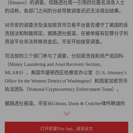
（Binance）的调查，但路透社周一引用四位匿名消息人士
的话称，各部门之间的分歧导致调查迟迟无法得出结果。
对币安的调查涉及该加密货币交易平台是否遵守了美国的反
洗钱法和制裁规定。据路透社报道，在被举报有犯罪分子利
用该平台非法转移资金后，币安开始接受调查。
司法部的三个部门参与了调查，分别是洗钱和资产追回科
（Money Laundering and Asset Recovery Section，
MLARS）、美国华盛顿西区检察官办公室（U.S. Attorney’s
Office for the Western District of Washington）和国家加密货币
执法团队（National Cryptocurrency Enforcement Team）。
据路透社报道，币安从Gibson, Dunn & Crutcher律所聘请的
辩护律师曾向司法部讨论过达成认罪协议的可能性。路透社
还报道，美国当局还有另外三个选项：起诉币安及其高管，
包括CEO赵长鹏，谈判和解，或者不采取任何措施并终结
打开财富Plus App，阅读全文