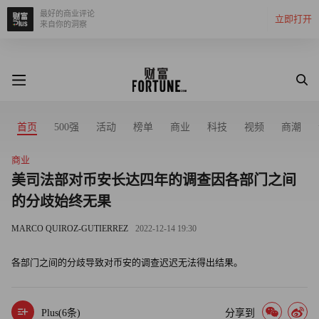
最好的商业评论
立即打开
来自你的洞察
首页
500强
活动
榜单
商业
科技
视频
商潮
商业
美司法部对币安长达四年的调查因各部门之间
的分歧始终无果
MARCO QUIROZ-GUTIERREZ
2022-12-14 19:30
各部门之间的分歧导致对币安的调查迟迟无法得出结果。
Plus(
6
条)
分享到