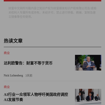
本案。
财富中文网所刊载内容之知识产权为财富媒体知识产权有限公司及/或相
关权利人专属所有或持有。未经许可，禁止进行转载、摘编、复制及建
两位匿名消息人士对路透社表示，司法部内有人希望基于现
立镜像等任何使用。
有证据继续采取激进措施，对币安高管提起刑事犯罪指控，
但也有人建议首先收集更多证据。
司法部发言人拒绝向《财富》杂志发表意见。
热读文章
而币安则对周一这篇报道进行淡化处理。该公司发言人对
商业
《财富》杂志表示，监管人员正在全面调查其他多加加密货
币公司的类似问题。
达利欧警告：财富不等于货币
发言人在一份声明中表示：“币安通过大力投资负责监测和
Nick Lichtenberg
3天前
发现违法活动的团队以及使用的工具和技术，展现了我们对
商业
安全和合规的承诺。”
AI行业一众领军人物呼吁美国政府调控
对币安采取的任何措施将是对加密货币行业的又一次沉重打
AI发展节奏