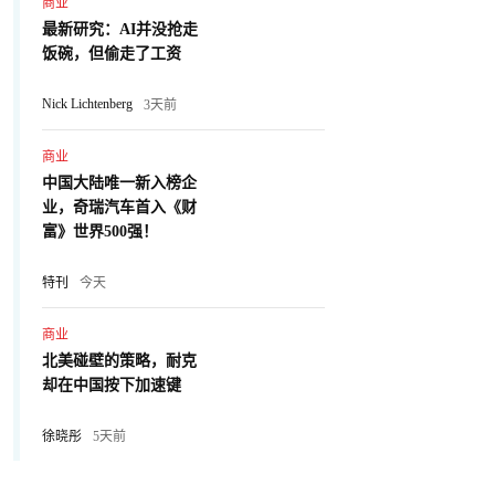
商业
最新研究：AI并没抢走
饭碗，但偷走了工资
Nick Lichtenberg
3天前
商业
中国大陆唯一新入榜企
业，奇瑞汽车首入《财
富》世界500强！
特刊
今天
商业
北美碰壁的策略，耐克
却在中国按下加速键
徐晓彤
5天前