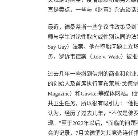
关规定的期望，疫情爆发初期努力维
直是卖点，一些与《财富》杂志谈话
最近，德桑蒂斯一些争议性政策受到
师与学生讨论性取向或性别认同的法案
Say Gay）法案。他在堕胎问题
务，罗诉韦德案（Roe v. Wade
过去几年一些搬到佛州的商业和创业人士很赞赏
的创始人及首席执行官布莱恩·戈德堡就
Magazine）和Gawker等媒体
共卫生任务，所以很有吸引力：“他
认为，经历了过去几年，“不仅是佛
现。”至于2022年以后，“面临的
会的记录，7月戈德堡为其竞选连任捐赠