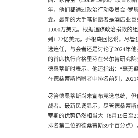
因、家得宝（Home Depot）联
年，他们都通过政治行动委员会“罗恩·德桑蒂斯
囊。最新的大手笔捐赠者是酒店业巨
1,000万美元。根据追踪政治捐款的组织
到1.72亿美元。乔根森回忆说，尽
选连任，与会者还是讨论了2024年他竞
的首席执行官格里芬在米尔肯研究院全球论坛（Mil
德桑蒂斯时表示。他还指出：“毫无
在德桑蒂斯捐赠者中排名前列，2021
尽管德桑蒂斯尚未宣布竞选总统，但他
战者。最新民调显示，尽管德桑蒂斯
蒂斯的优势仍然相当大（8月19日至21日之
排名第二位的德桑蒂斯39个百分点）