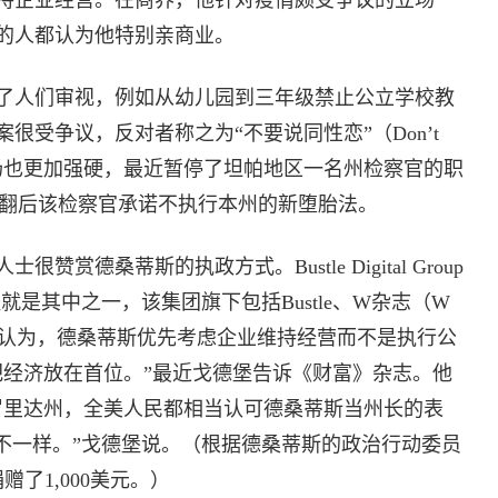
持企业经营。在商界，他针对疫情颇受争议的立场一
的人都认为他特别亲商业。
了人们审视，例如从幼儿园到三年级禁止公立学校教
很受争议，反对者称之为“不要说同性恋”（Don’t
上立场也更加强硬，最近暂停了坦帕地区一名州检察官的职
）被推翻后该检察官承诺不执行本州的新堕胎法。
德桑蒂斯的执政方式。Bustle Digital Group
是其中之一，该集团旗下包括Bustle、W杂志（W
网站。他认为，德桑蒂斯优先考虑企业维持经营而不是执行公
把经济放在首位。”最近戈德堡告诉《财富》杂志。他
罗里达州，全美人民都相当认可德桑蒂斯当州长的表
问题不一样。”戈德堡说。（根据德桑蒂斯的政治行动委员
了1,000美元。）