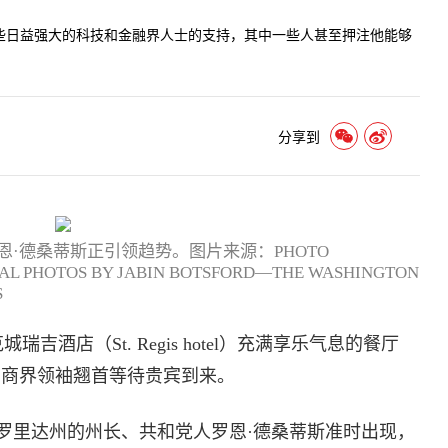
些日益强大的科技和金融界人士的支持，其中一些人甚至押注他能够
分享到
·德桑蒂斯正引领趋势。图片来源：PHOTO
NAL PHOTOS BY JABIN BOTSFORD—THE WASHINGTON
S
酒店（St. Regis hotel）充满享乐气息的餐厅
和商界领袖翘首等待贵宾到来。
罗里达州的州长、共和党人罗恩·德桑蒂斯准时出现，