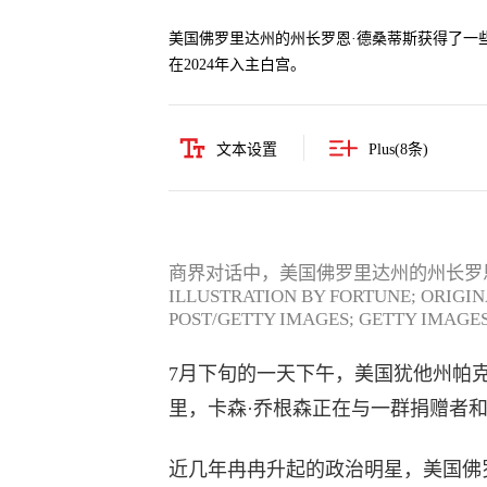
美国佛罗里达州的州长罗恩·德桑蒂斯获得了一
在2024年入主白宫。
文本设置
Plus(
8
条)
商界对话中，美国佛罗里达州的州长罗恩
ILLUSTRATION BY FORTUNE; ORIGI
POST/GETTY IMAGES; GETTY IMAGE
7月下旬的一天下午，美国犹他州帕克城瑞吉
里，卡森·乔根森正在与一群捐赠者
近几年冉冉升起的政治明星，美国佛