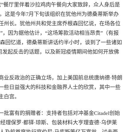
凇”餐厅里伴着沙拉鸡肉午餐向大家致辞，众人身后是
ains）。这是今年7月下旬该组织在犹他州为德桑蒂斯举办
连任州长。犹他州共和党主席乔根森回忆说，在场各位
者”，因为据他估计，“这场筹款活动相当昂贵”（有报
乔根森回忆道，德桑蒂斯讲话约半小时，谈到了一些诸如
”公司发起反击的话题，以及新冠疫情期间他如何开放佛
商业反政治的正确立场，加上美国前总统唐纳德·特朗
一些日益强大的科技和金融界人士的欣赏，其中一些
入主白宫。
富有的捐赠者：支持者包括对冲基金Citadel创始
经理保罗·都铎·琼斯、包装材料大亨理查德·乌伊莱