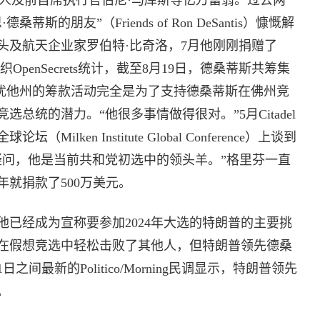
合创始人及前首席执行官伯尼·马库斯等亿万富翁。过去两
的朋友”（Friends of Ron DeSantis）慷慨解
头及航天企业家罗伯特·比奇洛，7月他刚刚捐赠了
OpenSecrets统计，截至8月19日，德桑蒂斯共筹集
管犹他州的筹款活动完全是为了支持德桑蒂斯在佛州竞
选总统的潜力。“他很多事情做得很对。”5月Citadel
ken Institute Global Conference）上谈到
疑问，他是当前共和党初选中的领头羊。”格里芬一直
年就捐款了500万美元。
已经成为宣称要参加2024年大选的特朗普的主要挑
在假想竞选中轻松击败了其他人，但特朗普领先德桑
间最新的Politico/Morning民调显示，特朗普领先
。