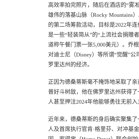
高效率拍完照片，随后在酒店的“雾
雄伟的落基山脉（Rocky Mount
的第二场筹款活动，目标是2022年
是一些“轻装简从”的“上流社会捐赠
道称午餐门票一张5,000美元）。
对迪士尼（Disney）等所谓“觉醒
罗里达州的经济。
正因为德桑蒂斯毫不掩饰地采取了亲
普好斗树敌，他在佛罗里达州获得了
人甚至押注2024年他能够勇往无前
近年来，德桑蒂斯的身后确实聚集了一批
人及首席执行官肯·格里芬、对冲基金