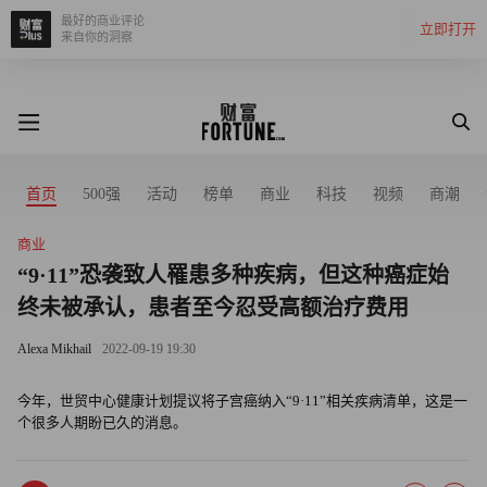
最好的商业评论
立即打开
来自你的洞察
首页
500强
活动
榜单
商业
科技
视频
商潮
商业
“9·11”恐袭致人罹患多种疾病，但这种癌症始
终未被承认，患者至今忍受高额治疗费用
Alexa Mikhail
2022-09-19 19:30
今年，世贸中心健康计划提议将子宫癌纳入“9·11”相关疾病清单，这是一
个很多人期盼已久的消息。