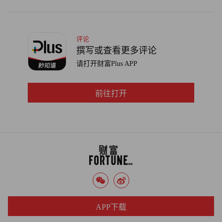
划，让更多感觉被遗忘的女性得到她们所需要的医疗保健服
务。（财富中文网）
评论
译者：梁宇
撰写或查看更多评论
请打开财富Plus APP
审校：夏林
前往打开
APP下载