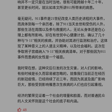
响并不一定只是在当时当地，很有可能跨越十年二十年，
“我们知道，世贸中心健康计划的成员仍然面临着健康挑
甚至更长时间，就比如本文所讲911所带来的病患。
战，这些挑战与他们在‘9·11’恐怖袭击时或之后数月暴露在
风险中有关。”世贸中心健康计划的负责人、美国国家职业
毫无疑问，911事件是21世纪改变人类历史进程的大事件，
而具体到每一个亲历者，除了911当天去世和受伤的人外，
安全与卫生研究所（National Institute for Occupational Safety
那些生活在周围以及参与救援的人，无论从身体还是在心
and Health）的主任约翰·霍华德博士在一份声明中说。
理上都有所影响。好在有世贸中心健康计划，确认了几十
种与“9·11”相关的疾病，并协助对其进行监测和治疗。这体
迪雷克托强调，受有毒物质影响的工人群体更广泛，也经常
现了某种意义上的人道主义精神，以及社会福利。这次在
被忽视。
争取将子宫癌纳入“9·11”相关疾病清单。对于那些因为911
事件而患病的女性是一个福音。
“设立这个项目是为了向那些当时维持纽约市正常运转的人
我时常在想，这种灾后引发的次生灾害，对人们的影响，
提供支持和保障，是他们让我们得以呼吸安全空气，回到曼
有些时候是长久而容易被忽略的，就像我们当前正在经历
哈顿下城区继续生活。”迪雷克托说。“如果不是他们为了学
的新冠疫情，已经持续了近三年，而因为其波及面广影响
校重新开放，为了股市重开，为了员工回归办公室而付出，
巨大，那些受到影响罹患次生疾病的人们也应引起重视。
今天的纽约和我们的国家又会变成什么样子？”
经济的繁荣见证着一个社会的增量和脸面，而对普通民众
的人文关怀则是这个社会的底子和内涵。
现在，比斯的两种癌症都有所缓解，她很感激可以和她的三
48
个孩子一起生活。她希望通过将子宫癌纳入世贸中心健康计