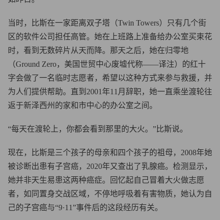
当时，比斯在一家距离双子塔（Twin Towers）只有几个街
区的软件公司担任高管。她在上班路上准备给办公室买束花
时，看到无数碎片从天而降。那天之后，她在归零地
（Ground Zero，美国世贸中心废墟代称——译注）的红十
字会做了一名临时志愿者，希望以这种方式来参与救援，并
为人们提供帮助。直到2001年11月辞职，她一直乘坐渡轮往
返于新泽西州的家和市中心的办公室之间。
“每天在渡轮上，你都会看到那里的大火。”比斯说。
现在，比斯是三个孩子的母亲和四个孩子的祖母，2008年她
被诊断出患有子宫癌，2020年又查出了乳腺癌。检测显示，
她并非天生易患这两种癌症。回忆起自己冒着大火做志愿
者，如同置身交战区域，不停地呼吸着有害物质，她认为自
己的子宫癌与“9·11”事件后的这段经历有关。