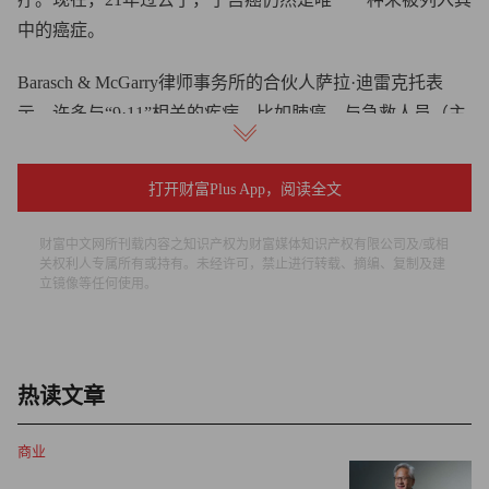
中的癌症。
Barasch & McGarry律师事务所的合伙人萨拉·迪雷克托表
示，许多与“9·11”相关的疾病，比如肺癌，与急救人员（主
要是男性）身上的疾病相对应。迪雷克托代表着数千名
“9·11”幸存者，其中许多人曾经患有子宫癌。
打开财富Plus App，阅读全文
然而，子宫癌是美国女性第四常见的癌症，对黑人女性的影
财富中文网所刊载内容之知识产权为财富媒体知识产权有限公司及/或相
响尤为严重。但是，关于归零地附近有多少“9·11”急救人员
关权利人专属所有或持有。未经许可，禁止进行转载、摘编、复制及建
立镜像等任何使用。
和工作人员被诊断出患有子宫癌的研究尚不明确，这使得将
这种癌症归类为“9·11”相关疾病变得越来越困难。
只有某一特定癌症或疾病被纳入清单，那些没有保险的人才
热读文章
能够获得免费治疗和医疗救助资源。
商业
2022年5月10日，《联邦公报》（Federal Register）公布了将
子宫癌纳入“9·11”相关疾病清单的指导性规则。