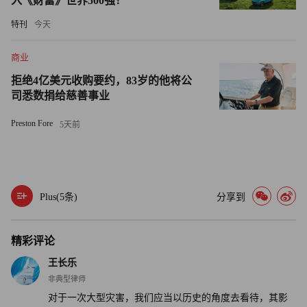
入《财富》世界500强！
医学界现在确认可以干扰内分泌的化学物质中，例如苯，这
特刊
今天
些物质能够导致激素相关的癌症，比如子宫癌。
商业
迪雷克托称：“将子宫癌纳入‘9·11’相关疾病清单是保护妇女
拒绝4亿美元收购要约，83岁的他将公
权利的一个重大胜利。”她还指出她所服务的客户不仅承受
司悉数捐给慈善事业
着病痛，还因为支付医疗保健费用而面临“财务崩溃”。
Preston Fore
5天前
“我们不希望任何人考虑文书工作或‘我在这个网站上提交的
申请正确吗？’这样的问题。”迪雷克托说。“我们希望他们
照顾好自己的健康，照顾好家人，做好自己的工作，过好自
己的生活。”
Plus(
5
条)
分享到
将子宫癌纳入“9·11”相关疾病清单，受害者就可以加入世贸
精彩评论
中心健康计划，提供她们在给定时间范围内出现在暴露区的
王长乐
信息，以供确认其所患疾病与“9·11”有关。一旦获得批准，
非典型律师
她们就能够获得免费或二级医疗保健服务。
对于一次大型灾害，我们应当以历史的角度去看待，其影