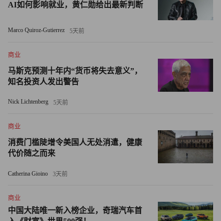
AI如何影响就业，黄仁勋给出最新判断
“世贸中心健康计划的指导性规则建议将包括子宫内膜癌在
Marco Quiroz-Gutierrez
5天前
内的所有类型的子宫癌都添加到列表中，这样就可以为被证
实与世贸中心相关的子宫癌患者提供治疗服务。
商业
马斯克预测十年内“货币将失去意义”，
支持者们正焦急得等待着该规则的批准。今年8月，新泽西
知名投资人发出警告
州众议员米基·谢里尔和纽约州众议员卡罗琳·马洛尼写了一
封催促信，敦促“迅速作出决定”。
Nick Lichtenberg
5天前
“早就应该实现人们的期盼，将子宫癌纳入68种被覆盖的癌
商业
症清单。”迪雷克托说。“我想不出还有什么能够比
消费门槛陡增令美国人无处消遣，健康
为‘9·11’事件中的女性提供医疗保健更有说服力，在过去20
代价随之而来
多年中，她们一直被剥夺了这项权利。”
Catherina Gioino
3天前
根据美国疾病控制和预防中心（CDC）的统计，“9·11”事件
商业
后，大约有50万人——包括急救人员、普通工人和居民——
中国大陆唯一新入榜企业，奇瑞汽车首
吸入有毒物质的时间长达数月。迪雷克托指出，人们暴露于