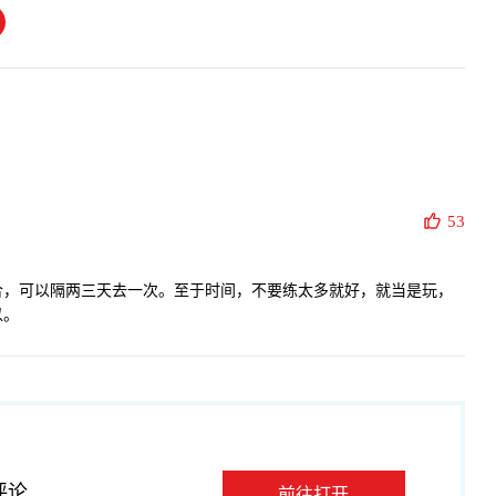
53
合，可以隔两三天去一次。至于时间，不要练太多就好，就当是玩，
以。
评论
前往打开