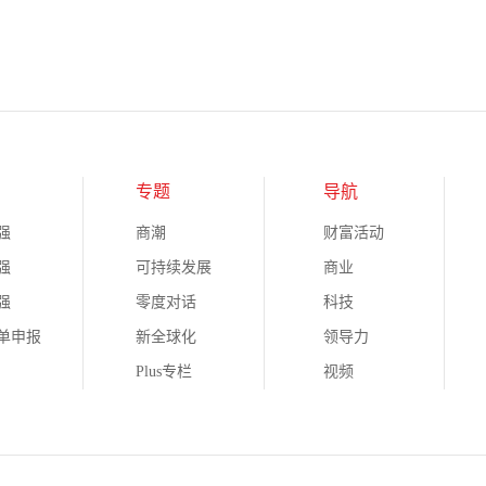
专题
导航
强
商潮
财富活动
强
可持续发展
商业
强
零度对话
科技
榜单申报
新全球化
领导力
Plus专栏
视频