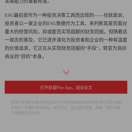
发展能力的重要标准。
ESG最初是作为一种投资决策工具而出现的——也就是说，
投资者以一家企业的ESG数据作为工具，来判断其是否面对
重大的经营风险，抑或能否实现超额的财务回报。但随着这
一观念的普及，它已逐步演化为投资者和企业的一种有温度
的价值追求，它正在从实现财务回报的“手段”，转变为良好
商业的“目的”本身。
在中国，ESG理念也正如燎原之火，重新塑造着商业世界的
价值体系。当我们设定2030-2060的“双碳”目标、当我们倡
导“共同富裕”、当我们争议“996”与“躺平”现象时，我们其
打开财富Plus App，阅读全文
实都在直面ESG涵盖下的重大议题。我们相信，全球最有活
财富中文网所刊载内容之知识产权为财富媒体知识产权有限公司及/或相
力、又正在经历重大转型的中国经济，必将成为企业践行
关权利人专属所有或持有。未经许可，禁止进行转载、摘编、复制及建
ESG理念的热土，而且，已有不少企业做出了卓越有效的尝
立镜像等任何使用。
试。