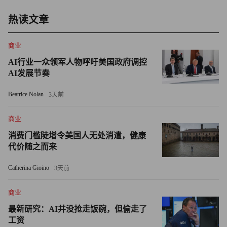
为了表彰优秀践行者，助推ESG理念在中国的传播，《财
富》从今年开始编制一份全新的榜单——“《财富》中国
热读文章
ESG影响力榜”。数月前，我们向中国企业广泛开放了今年
商业
的申报，邀请申报企业填写数据问卷并提交案例。在充分考
虑了申报企业在E、S、G三个维度的表现、行业影响力以及
AI行业一众领军人物呼吁美国政府调控
AI发展节奏
它们的ESG评分后，编辑部最终推选出40家企业登上今年的
榜单。
Beatrice Nolan
3天前
明天，这份榜单将会揭晓。可以预告的是，上榜的几十家企
商业
业在改善环境、保护员工、支持社区上做出了卓越的努力，
消费门槛陡增令美国人无处消遣，健康
凭借这些努力，它们正在引领中国企业从大到强、再到令人
代价随之而来
尊敬的进化之路。
Catherina Gioino
3天前
标志着ESG首次作为一个完整概念出现在公共视野中的，是
商业
联合国全球契约组织2004年发布的一份报告，报告标题是
《在乎者即赢家》（Who Cares Wins）。明天，让我们为这
最新研究：AI并没抢走饭碗，但偷走了
工资
些“在乎者”鼓掌致敬。（财富中文网）